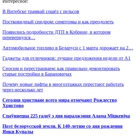
Интересное:
В Витебске трамвай сошёл с рельсов
Постковидный синдром: симптомы и как преодолеть
Появились подробности ДТП в Кобрине, в котором
перевернулся…
Автомобильное топливо в Беларуси с 1 марта дорожает на 2…
Гаджеты для отличников: лучшие предложения недели от А1
Сносим и перестраиваем: как правильно демонтировать
старые постройки в Барановичах
Почему новые лифты в многоэтажках перестают работать
через несколько лет
Сегодня христиане всего мира отмечают Рождество
Христово
Спаўняецца 225 гадоў з дня нараджэння Адама Міцкевіча
Поэт белорусской земли. К 140-летию со дня рождения
Янки Купалы