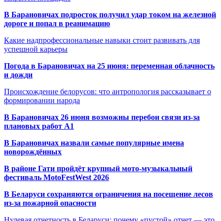
В Барановичах подросток получил удар током на железной
дороге и попал в реанимацию
Какие надпрофессиональные навыки стоит развивать для
успешной карьеры
Погода в Барановичах на 25 июня: переменная облачность
и дожди
Происхождение белорусов: что антропология рассказывает о
формировании народа
В Барановичах 26 июня возможны перебои связи из-за
плановых работ A1
В Барановичах назвали самые популярные имена
новорождённых
В районе Гати пройдёт крупный мото-музыкальный
фестиваль MotoFestWest 2026
В Беларуси сохраняются ограничения на посещение лесов
из-за пожарной опасности
Нулевая отчетность в Беларуси: почему «пустой» отчет — это