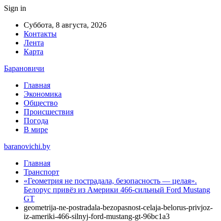
Sign in
Суббота, 8 августа, 2026
Контакты
Лента
Карта
Барановичи
Главная
Экономика
Общество
Происшествия
Погода
В мире
baranovichi.by
Главная
Транспорт
«Геометрия не пострадала, безопасность — целая».
Белорус привёз из Америки 466-сильный Ford Mustang
GT
geometrija-ne-postradala-bezopasnost-celaja-belorus-privjoz-
iz-ameriki-466-silnyj-ford-mustang-gt-96bc1a3