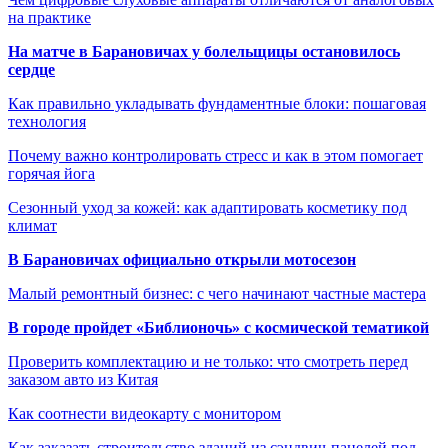
на практике
На матче в Барановичах у болельщицы остановилось
сердце
Как правильно укладывать фундаментные блоки: пошаговая
технология
Почему важно контролировать стресс и как в этом помогает
горячая йога
Сезонный уход за кожей: как адаптировать косметику под
климат
В Барановичах официально открыли мотосезон
Малый ремонтный бизнес: с чего начинают частные мастера
В городе пройдет «Библионочь» с космической тематикой
Проверить комплектацию и не только: что смотреть перед
заказом авто из Китая
Как соотнести видеокарту с монитором
Как заказать строительство зданий из сэндвич-панелей под