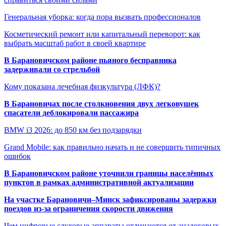
Генеральная уборка: когда пора вызвать профессионалов
Косметический ремонт или капитальный переворот: как
выбрать масштаб работ в своей квартире
В Барановичском районе пьяного бесправника
задерживали со стрельбой
Кому показана лечебная физкультура (ЛФК)?
В Барановичах после столкновения двух легковушек
спасатели деблокировали пассажира
BMW i3 2026: до 850 км без подзарядки
Grand Mobile: как правильно начать и не совершить типичных
ошибок
В Барановичском районе уточнили границы населённых
пунктов в рамках административной актуализации
На участке Барановичи–Минск зафиксированы задержки
поездов из-за ограничения скорости движения
Чем цифровые слуховые аппараты отличаются от аналоговых