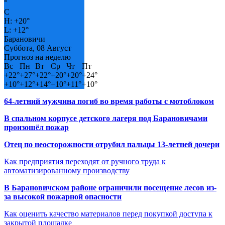
°
C
H:
+
20°
L:
+
12°
Барановичи
Суббота, 08 Август
Прогноз на неделю
Вс
Пн
Вт
Ср
Чт
Пт
+
22°
+
27°
+
22°
+
20°
+
20°
+
24°
+
10°
+
12°
+
14°
+
10°
+
11°
+
10°
64-летний мужчина погиб во время работы с мотоблоком
В спальном корпусе детского лагеря под Барановичами
произошёл пожар
Отец по неосторожности отрубил пальцы 13-летней дочери
Как предприятия переходят от ручного труда к
автоматизированному производству
В Барановичском районе ограничили посещение лесов из-
за высокой пожарной опасности
Как оценить качество материалов перед покупкой доступа к
закрытой площадке