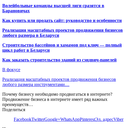
Волейбольные команды высшей лиги сразятся в
Барановичах
Как купить или продать сайт: руководство и особенности
Реализация масштабных проектов продвижения бизнесов
любого размера в Беларуси
Строительство бассейнов и хамамов под ключ — полный
цикл работ в Беларуси
Как заказать строительство зданий из сэндвич-панелей
В фокусе
Реализация масштабных проектов продвижения бизнесов
любого размера инструментами…
Почему бизнесу необходимо продвигаться в интернете?
Продвижение бизнеса в интернете имеет ряд важных
преимуществ…
Поделиться
Facebook
Twitter
Google+
WhatsApp
Pinterest
Эл. адрес
Viber