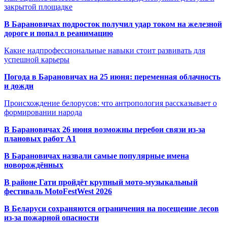
закрытой площадке
В Барановичах подросток получил удар током на железной
дороге и попал в реанимацию
Какие надпрофессиональные навыки стоит развивать для
успешной карьеры
Погода в Барановичах на 25 июня: переменная облачность
и дожди
Происхождение белорусов: что антропология рассказывает о
формировании народа
В Барановичах 26 июня возможны перебои связи из-за
плановых работ A1
В Барановичах назвали самые популярные имена
новорождённых
В районе Гати пройдёт крупный мото-музыкальный
фестиваль MotoFestWest 2026
В Беларуси сохраняются ограничения на посещение лесов
из-за пожарной опасности