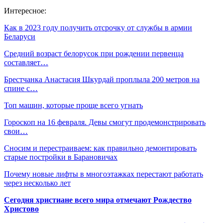
Интересное:
Как в 2023 году получить отсрочку от службы в армии
Беларуси
Средний возраст белорусок при рождении первенца
составляет…
Брестчанка Анастасия Шкурдай проплыла 200 метров на
спине с…
Топ машин, которые проще всего угнать
Гороскоп на 16 февраля. Девы смогут продемонстрировать
свои…
Сносим и перестраиваем: как правильно демонтировать
старые постройки в Барановичах
Почему новые лифты в многоэтажках перестают работать
через несколько лет
Сегодня христиане всего мира отмечают Рождество
Христово