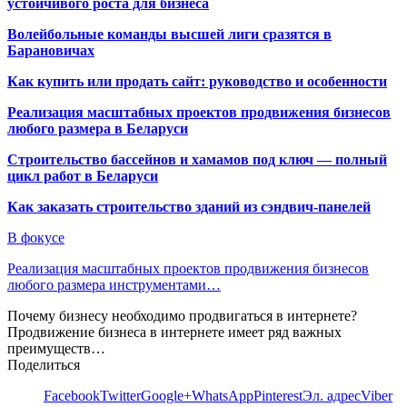
устойчивого роста для бизнеса
Волейбольные команды высшей лиги сразятся в
Барановичах
Как купить или продать сайт: руководство и особенности
Реализация масштабных проектов продвижения бизнесов
любого размера в Беларуси
Строительство бассейнов и хамамов под ключ — полный
цикл работ в Беларуси
Как заказать строительство зданий из сэндвич-панелей
В фокусе
Реализация масштабных проектов продвижения бизнесов
любого размера инструментами…
Почему бизнесу необходимо продвигаться в интернете?
Продвижение бизнеса в интернете имеет ряд важных
преимуществ…
Поделиться
Facebook
Twitter
Google+
WhatsApp
Pinterest
Эл. адрес
Viber