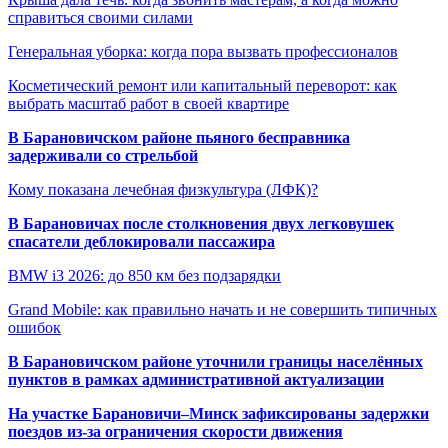
справиться своими силами
Генеральная уборка: когда пора вызвать профессионалов
Косметический ремонт или капитальный переворот: как
выбрать масштаб работ в своей квартире
В Барановичском районе пьяного бесправника
задерживали со стрельбой
Кому показана лечебная физкультура (ЛФК)?
В Барановичах после столкновения двух легковушек
спасатели деблокировали пассажира
BMW i3 2026: до 850 км без подзарядки
Grand Mobile: как правильно начать и не совершить типичных
ошибок
В Барановичском районе уточнили границы населённых
пунктов в рамках административной актуализации
На участке Барановичи–Минск зафиксированы задержки
поездов из-за ограничения скорости движения