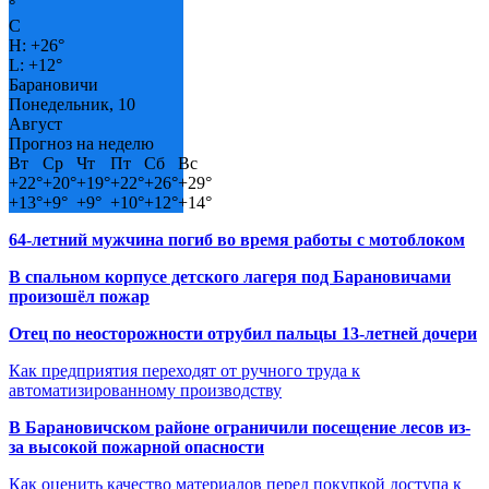
°
C
H:
+
26°
L:
+
12°
Барановичи
Понедельник, 10
Август
Прогноз на неделю
Вт
Ср
Чт
Пт
Сб
Вс
+
22°
+
20°
+
19°
+
22°
+
26°
+
29°
+
13°
+
9°
+
9°
+
10°
+
12°
+
14°
64-летний мужчина погиб во время работы с мотоблоком
В спальном корпусе детского лагеря под Барановичами
произошёл пожар
Отец по неосторожности отрубил пальцы 13-летней дочери
Как предприятия переходят от ручного труда к
автоматизированному производству
В Барановичском районе ограничили посещение лесов из-
за высокой пожарной опасности
Как оценить качество материалов перед покупкой доступа к