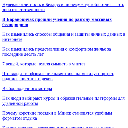
Нулевая отчетность в Беларуси: почему «пустой» отчет — это
зона ответственности
В Барановичах прошли учения по разгону массовых
беспорядков
Как изменились способы общения и защиты личных данных в
интернете
Как изменились представления о комфортном жилье за
последние десять лет
7 вещей, которые нельзя смывать в унитаз
Что входит в оформление памятника на могилу: портрет,
надпись, цветник и декор
Выбор лодочного мотора
Как люди выбирают курсы и образовательные платформы для
удалённой работы
Почему короткие поездки в Минск становятся удобным
форматом отдыха
Крыша дала течь: когда звонить мастерам, а когда можно