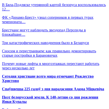
В Бяла-Подляске утерянной картой белоруса воспользовались
12…
ФК «Динамо-Брест» узнал соперников в первых турах
чемпионата…
Брестчане могут наблюдать звездопад Персеиды в
ближайшие…
Три катастрофических наводнения было в Беларуси
Сносим и перестраиваем: как правильно демонтировать
старые постройки в Барановичах
Почему новые лифты в многоэтажках перестают работать
через несколько лет
Сегодня христиане всего мира отмечают Рождество
Христово
Спаўняецца 225 гадоў з дня нараджэння Адама Міцкевіча
Поэт белорусской земли. К 140-летию со дня рождения
Янки Купалы