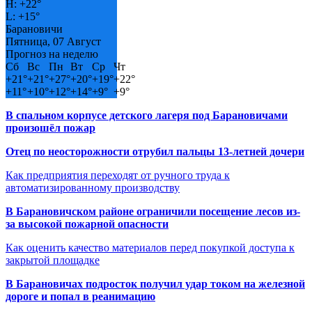
H:
+
22°
L:
+
15°
Барановичи
Пятница, 07 Август
Прогноз на неделю
Сб
Вс
Пн
Вт
Ср
Чт
+
21°
+
21°
+
27°
+
20°
+
19°
+
22°
+
11°
+
10°
+
12°
+
14°
+
9°
+
9°
В спальном корпусе детского лагеря под Барановичами
произошёл пожар
Отец по неосторожности отрубил пальцы 13-летней дочери
Как предприятия переходят от ручного труда к
автоматизированному производству
В Барановичском районе ограничили посещение лесов из-
за высокой пожарной опасности
Как оценить качество материалов перед покупкой доступа к
закрытой площадке
В Барановичах подросток получил удар током на железной
дороге и попал в реанимацию