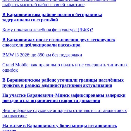
выбрать масштаб работ в своей квартире
В Барановичском районе пьяного бесправника
задерживали со стрельбой
Кому показана лечебная физкультура (ЛФК)?
В Барановичах после столкновения двух легковушек
спасатели деблокировали пассажира
BMW i3 2026: до 850 км без подзарядки
Grand Mobile: как правильно начать и не совершить типичных
ошибок
В Барановичском районе уточнили границы населённых
пунктов в рамках административной актуализации
На участке Барановичи–Минск зафиксированы задержки
поездов из-за ограничения скорости движения
Чем цифровые слуховые аппараты отличаются от аналоговых
на практике
На матче в Барановичах у болельщицы остановилось
сердце