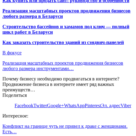
Как купить или продать сайт: руководство и особенности
Реализация масштабных проектов продвижения бизнесов
любого размера в Беларуси
Строительство бассейнов и хамамов под ключ — полный
цикл работ в Беларуси
Как заказать строительство зданий из сэндвич-панелей
В фокусе
Реализация масштабных проектов продвижения бизнесов
любого размера инструментами…
Почему бизнесу необходимо продвигаться в интернете?
Продвижение бизнеса в интернете имеет ряд важных
преимуществ…
Поделиться
Facebook
Twitter
Google+
WhatsApp
Pinterest
Эл. адрес
Viber
Интересное:
Конфликт на границе чуть не привел к драке с женщинами.
Есть…