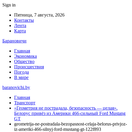
Sign in
Пятница, 7 августа, 2026
Контакты
Лента
Карта
Барановичи
Главная
Экономика
Общество
Происшествия
Погода
В мире
baranovichi.by
Главная
Транспорт
«Геометрия не пострадала, безопасность — целая».
Белорус привёз из Америки 466-сильный Ford Mustang
GT
geometrija-ne-postradala-bezopasnost-celaja-belorus-privjoz-
iz-ameriki-466-silnyj-ford-mustang-gt-122f893