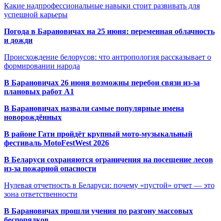
Какие надпрофессиональные навыки стоит развивать для
успешной карьеры
Погода в Барановичах на 25 июня: переменная облачность
и дожди
Происхождение белорусов: что антропология рассказывает о
формировании народа
В Барановичах 26 июня возможны перебои связи из-за
плановых работ A1
В Барановичах назвали самые популярные имена
новорождённых
В районе Гати пройдёт крупный мото-музыкальный
фестиваль MotoFestWest 2026
В Беларуси сохраняются ограничения на посещение лесов
из-за пожарной опасности
Нулевая отчетность в Беларуси: почему «пустой» отчет — это
зона ответственности
В Барановичах прошли учения по разгону массовых
беспорядков