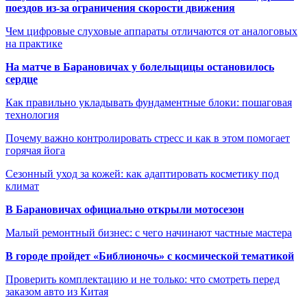
поездов из-за ограничения скорости движения
Чем цифровые слуховые аппараты отличаются от аналоговых
на практике
На матче в Барановичах у болельщицы остановилось
сердце
Как правильно укладывать фундаментные блоки: пошаговая
технология
Почему важно контролировать стресс и как в этом помогает
горячая йога
Сезонный уход за кожей: как адаптировать косметику под
климат
В Барановичах официально открыли мотосезон
Малый ремонтный бизнес: с чего начинают частные мастера
В городе пройдет «Библионочь» с космической тематикой
Проверить комплектацию и не только: что смотреть перед
заказом авто из Китая