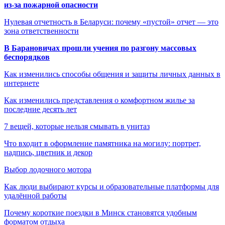
из-за пожарной опасности
Нулевая отчетность в Беларуси: почему «пустой» отчет — это
зона ответственности
В Барановичах прошли учения по разгону массовых
беспорядков
Как изменились способы общения и защиты личных данных в
интернете
Как изменились представления о комфортном жилье за
последние десять лет
7 вещей, которые нельзя смывать в унитаз
Что входит в оформление памятника на могилу: портрет,
надпись, цветник и декор
Выбор лодочного мотора
Как люди выбирают курсы и образовательные платформы для
удалённой работы
Почему короткие поездки в Минск становятся удобным
форматом отдыха