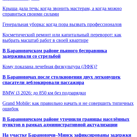
Крыша дала течь: когда звонить мастерам, а когда можно
справиться своими силами
Генеральная уборка: когда пора вызвать профессионалов
Косметический ремонт или капитальный переворот: как
выбрать масштаб работ в своей квартире
В Барановичском районе пьяного бесправника
задерживали со стрельбой
Кому показана лечебная физкультура (ЛФК)?
В Барановичах после столкновения двух легковушек
спасатели деблокировали пассажира
BMW i3 2026: до 850 км без подзарядки
Grand Mobile: как правильно начать и не совершить типичных
ошибок
В Барановичском районе уточнили границы населённых
пунктов в рамках административной актуализации
На участке Барановичи–Минск зафиксированы задержки