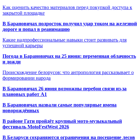
Как оценить качество материалов перед покупкой доступа к
закрытой площадке
В Барановичах подросток получил удар током на железной
дороге и попал в реанимацию
Какие надпрофессиональные навыки стоит развивать для
успешной карьеры
Погода в Барановичах на 25 июня: переменная облачность
и дожди
Происхождение белорусов: что антропология рассказывает о
формировании народа
В Барановичах 26 июня возможны перебои связи из-за
плановых работ A1
В Барановичах назвали самые популярные имена
новорождённых
В районе Гати пройдёт крупный мото-музыкальный
фестиваль MotoFestWest 2026
В Беларуси сохраняются ограничения на посещение лесов