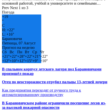
основной работой, учёбой в университете и семейными…
Prev
Next
1 из 3
Погода
+
19
°
C
H:
+
22°
L:
+
16°
Барановичи
Пятница, 07 Август
Прогноз на неделю
Сб
Вс
Пн
Вт
Ср
Чт
+
21°
+
22°
+
28°
+
22°
+
21°
+
22°
+
12°
+
10°
+
12°
+
15°
+
9°
+
10°
В спальном корпусе детского лагеря под Барановичами
произошёл пожар
Отец по неосторожности отрубил пальцы 13-летней дочери
Как предприятия переходят от ручного труда к
автоматизированному производству
В Барановичском районе ограничили посещение лесов из-
за высокой пожарной опасности