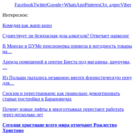
Facebook
Twitter
Google+
WhatsApp
Pinterest
Эл. адрес
Viber
Интересное:
Комедия как жанр кино
Существует ли безопасная доза алкоголя? Отвечает нарколог
В Минске в ЦУМе пенсионерка привела в негодность товары
на…
Аренда помещений в центре Бреста под магазины, шоурумы,
…
Из Польши пытались незаконно ввезти флористическую пену
для…
Сносим и перестраиваем: как правильно демонтировать
старые постройки в Барановичах
Почему новые лифты в многоэтажках перестают работать
через несколько лет
Сегодня христиане всего мира отмечают Рождество
Христово