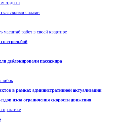
ом отдыха
иться своими силами
ь масштаб работ в своей квартире
со стрельбой
тели деблокировали пассажира
 ошибок
нктов в рамках административной актуализации
здов из-за ограничения скорости движения
а практике
е