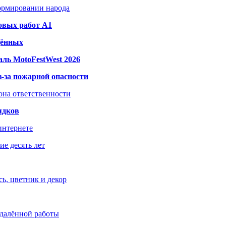
формировании народа
овых работ A1
дённых
ль MotoFestWest 2026
з-за пожарной опасности
зона ответственности
ядков
интернете
е десять лет
ь, цветник и декор
удалённой работы