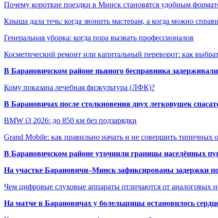
Почему короткие поездки в Минск становятся удобным формат
Крыша дала течь: когда звонить мастерам, а когда можно справ
Генеральная уборка: когда пора вызвать профессионалов
Косметический ремонт или капитальный переворот: как выбрат
В Барановичском районе пьяного бесправника задерживали 
Кому показана лечебная физкультура (ЛФК)?
В Барановичах после столкновения двух легковушек спаса
BMW i3 2026: до 850 км без подзарядки
Grand Mobile: как правильно начать и не совершить типичных
В Барановичском районе уточнили границы населённых пу
На участке Барановичи–Минск зафиксированы задержки пое
Чем цифровые слуховые аппараты отличаются от аналоговых н
На матче в Барановичах у болельщицы остановилось сердц