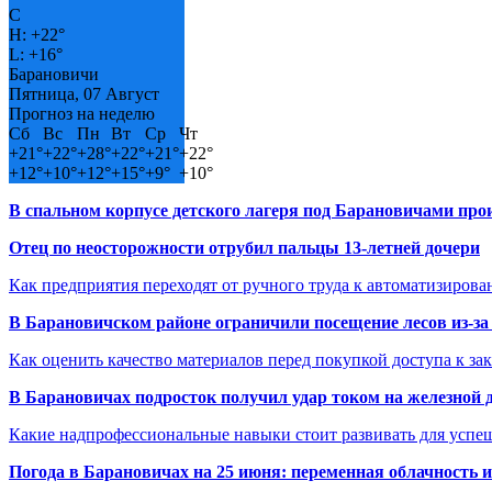
C
H:
+
22°
L:
+
16°
Барановичи
Пятница, 07 Август
Прогноз на неделю
Сб
Вс
Пн
Вт
Ср
Чт
+
21°
+
22°
+
28°
+
22°
+
21°
+
22°
+
12°
+
10°
+
12°
+
15°
+
9°
+
10°
В спальном корпусе детского лагеря под Барановичами пр
Отец по неосторожности отрубил пальцы 13-летней дочери
Как предприятия переходят от ручного труда к автоматизиров
В Барановичском районе ограничили посещение лесов из-з
Как оценить качество материалов перед покупкой доступа к з
В Барановичах подросток получил удар током на железной 
Какие надпрофессиональные навыки стоит развивать для успе
Погода в Барановичах на 25 июня: переменная облачность 