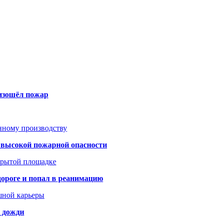
оизошёл пожар
анному производству
а высокой пожарной опасности
акрытой площадке
дороге и попал в реанимацию
шной карьеры
и дожди