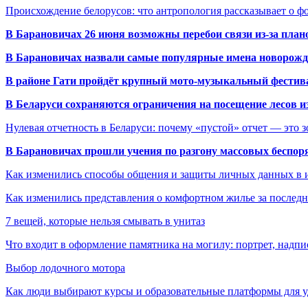
Происхождение белорусов: что антропология рассказывает о 
В Барановичах 26 июня возможны перебои связи из-за план
В Барановичах назвали самые популярные имена новорож
В районе Гати пройдёт крупный мото-музыкальный фестива
В Беларуси сохраняются ограничения на посещение лесов и
Нулевая отчетность в Беларуси: почему «пустой» отчет — это 
В Барановичах прошли учения по разгону массовых беспор
Как изменились способы общения и защиты личных данных в 
Как изменились представления о комфортном жилье за последни
7 вещей, которые нельзя смывать в унитаз
Что входит в оформление памятника на могилу: портрет, надпис
Выбор лодочного мотора
Как люди выбирают курсы и образовательные платформы для 