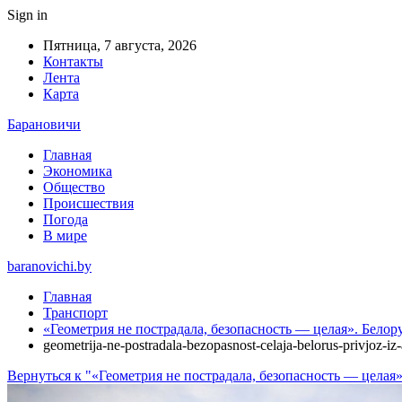
Sign in
Пятница, 7 августа, 2026
Контакты
Лента
Карта
Барановичи
Главная
Экономика
Общество
Происшествия
Погода
В мире
baranovichi.by
Главная
Транспорт
«Геометрия не пострадала, безопасность — целая». Бело
geometrija-ne-postradala-bezopasnost-celaja-belorus-privjoz-i
Вернуться к "«Геометрия не пострадала, безопасность — целая