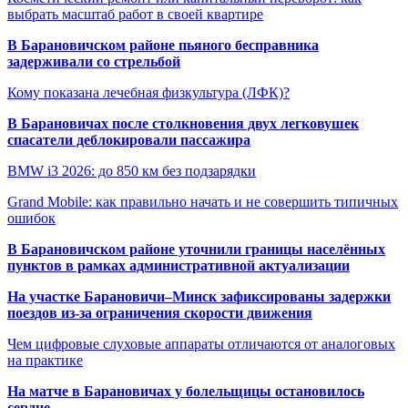
выбрать масштаб работ в своей квартире
В Барановичском районе пьяного бесправника
задерживали со стрельбой
Кому показана лечебная физкультура (ЛФК)?
В Барановичах после столкновения двух легковушек
спасатели деблокировали пассажира
BMW i3 2026: до 850 км без подзарядки
Grand Mobile: как правильно начать и не совершить типичных
ошибок
В Барановичском районе уточнили границы населённых
пунктов в рамках административной актуализации
На участке Барановичи–Минск зафиксированы задержки
поездов из-за ограничения скорости движения
Чем цифровые слуховые аппараты отличаются от аналоговых
на практике
На матче в Барановичах у болельщицы остановилось
сердце