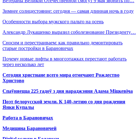
Ветераны Великой Отечественной смогут 9 мая звонить по…
Зимнее солнцестояние: сегодня — самая длинная ночь в году
Особенности выбора мужского пальто на осень
Александр Лукашенко выразил соболезнование Президенту…
Сносим и перестраиваем: как правильно демонтировать
старые постройки в Барановичах
Почему новые лифты в многоэтажках перестают работать
через несколько лет
Сегодня христиане всего мира отмечают Рождество
Христово
Спаўняецца 225 гадоў з дня нараджэння Адама Міцкевіча
Поэт белорусской земли. К 140-летию со дня рождения
Янки Купалы
Работа в Барановичах
Медицина Барановичей
Digital услуги в Беларуси