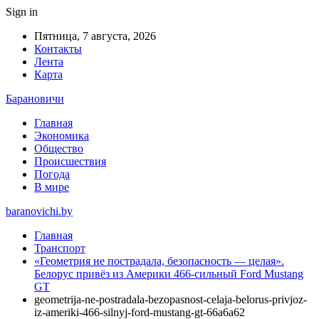
Sign in
Пятница, 7 августа, 2026
Контакты
Лента
Карта
Барановичи
Главная
Экономика
Общество
Происшествия
Погода
В мире
baranovichi.by
Главная
Транспорт
«Геометрия не пострадала, безопасность — целая».
Белорус привёз из Америки 466-сильный Ford Mustang
GT
geometrija-ne-postradala-bezopasnost-celaja-belorus-privjoz-
iz-ameriki-466-silnyj-ford-mustang-gt-66a6a62