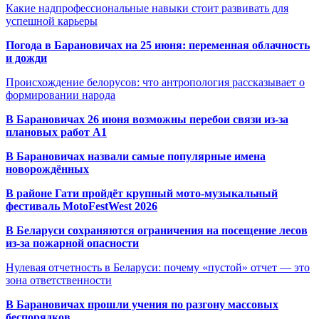
Какие надпрофессиональные навыки стоит развивать для
успешной карьеры
Погода в Барановичах на 25 июня: переменная облачность
и дожди
Происхождение белорусов: что антропология рассказывает о
формировании народа
В Барановичах 26 июня возможны перебои связи из-за
плановых работ A1
В Барановичах назвали самые популярные имена
новорождённых
В районе Гати пройдёт крупный мото-музыкальный
фестиваль MotoFestWest 2026
В Беларуси сохраняются ограничения на посещение лесов
из-за пожарной опасности
Нулевая отчетность в Беларуси: почему «пустой» отчет — это
зона ответственности
В Барановичах прошли учения по разгону массовых
беспорядков