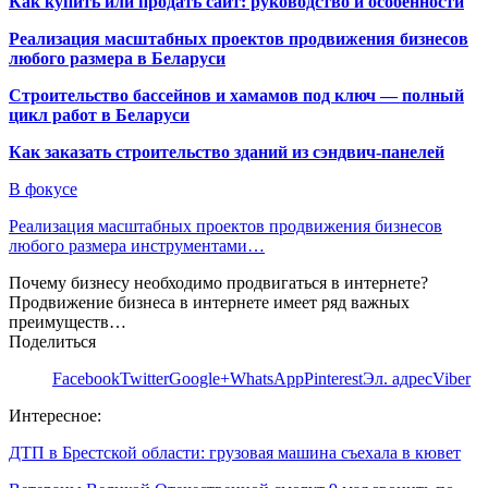
Как купить или продать сайт: руководство и особенности
Реализация масштабных проектов продвижения бизнесов
любого размера в Беларуси
Строительство бассейнов и хамамов под ключ — полный
цикл работ в Беларуси
Как заказать строительство зданий из сэндвич-панелей
В фокусе
Реализация масштабных проектов продвижения бизнесов
любого размера инструментами…
Почему бизнесу необходимо продвигаться в интернете?
Продвижение бизнеса в интернете имеет ряд важных
преимуществ…
Поделиться
Facebook
Twitter
Google+
WhatsApp
Pinterest
Эл. адрес
Viber
Интересное:
ДТП в Брестской области: грузовая машина съехала в кювет