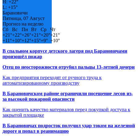
H:
+
22°
L:
+
15°
Барановичи
Пятница, 07 Август
Прогноз на неделю
Сб
Вс
Пн
Вт
Ср
Чт
+
21°
+
22°
+
26°
+
21°
+
20°
+
21°
+
11°
+
10°
+
12°
+
15°
+
9°
+
10°
В спальном корпусе детского лагеря под Барановичами
произошёл пожар
Отец по неосторожности отрубил пальцы 13-летней дочери
Как предприятия переходят от ручного труда к
автоматизированному производству
В Барановичском районе ограничили посещение лесов из-
за высокой пожарной опасности
Как оценить качество материалов перед покупкой доступа к
закрытой площадке
В Барановичах подросток получил удар током на железной
дороге и попал в реанимацию