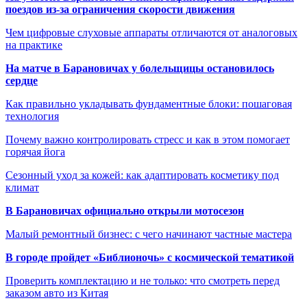
поездов из-за ограничения скорости движения
Чем цифровые слуховые аппараты отличаются от аналоговых
на практике
На матче в Барановичах у болельщицы остановилось
сердце
Как правильно укладывать фундаментные блоки: пошаговая
технология
Почему важно контролировать стресс и как в этом помогает
горячая йога
Сезонный уход за кожей: как адаптировать косметику под
климат
В Барановичах официально открыли мотосезон
Малый ремонтный бизнес: с чего начинают частные мастера
В городе пройдет «Библионочь» с космической тематикой
Проверить комплектацию и не только: что смотреть перед
заказом авто из Китая