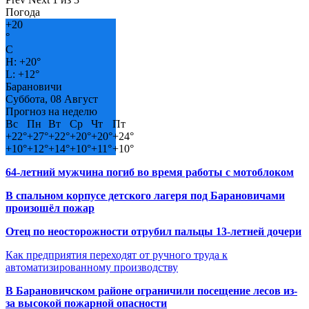
Погода
+
20
°
C
H:
+
20°
L:
+
12°
Барановичи
Суббота, 08 Август
Прогноз на неделю
Вс
Пн
Вт
Ср
Чт
Пт
+
22°
+
27°
+
22°
+
20°
+
20°
+
24°
+
10°
+
12°
+
14°
+
10°
+
11°
+
10°
64-летний мужчина погиб во время работы с мотоблоком
В спальном корпусе детского лагеря под Барановичами
произошёл пожар
Отец по неосторожности отрубил пальцы 13-летней дочери
Как предприятия переходят от ручного труда к
автоматизированному производству
В Барановичском районе ограничили посещение лесов из-
за высокой пожарной опасности