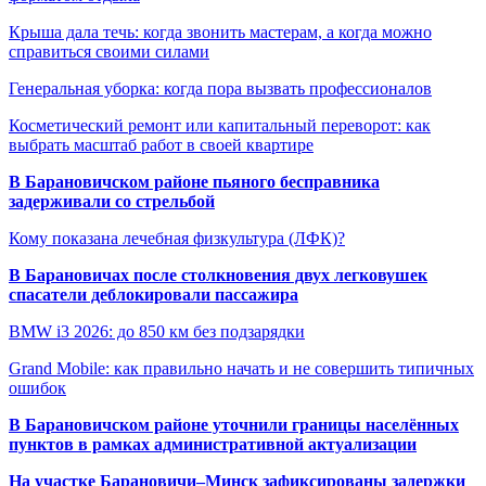
Крыша дала течь: когда звонить мастерам, а когда можно
справиться своими силами
Генеральная уборка: когда пора вызвать профессионалов
Косметический ремонт или капитальный переворот: как
выбрать масштаб работ в своей квартире
В Барановичском районе пьяного бесправника
задерживали со стрельбой
Кому показана лечебная физкультура (ЛФК)?
В Барановичах после столкновения двух легковушек
спасатели деблокировали пассажира
BMW i3 2026: до 850 км без подзарядки
Grand Mobile: как правильно начать и не совершить типичных
ошибок
В Барановичском районе уточнили границы населённых
пунктов в рамках административной актуализации
На участке Барановичи–Минск зафиксированы задержки