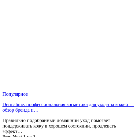
Популярное
Dermatime: профессиональная косметика для ухода за кожей —
обзор бренда и…
Правильно подобранный домашний уход помогает
поддерживать кожу в хорошем состоянии, продлевать
эффект…
Prev
Next
1 из 3