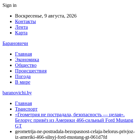
Sign in
Воскресенье, 9 августа, 2026
Контакты
Лента
Карта
Барановичи
Главная
Экономика
Общество
Происшествия
Погода
В мире
baranovichi.by
Главная
Транспорт
«Геометрия не пострадала, безопасность — целая».
Белорус привёз из Америки 466-сильный Ford Mustang
GT
geometrija-ne-postradala-bezopasnost-celaja-belorus-privjoz-
iz-ameriki-466-silnyj-ford-mustang-gt-061d7fd