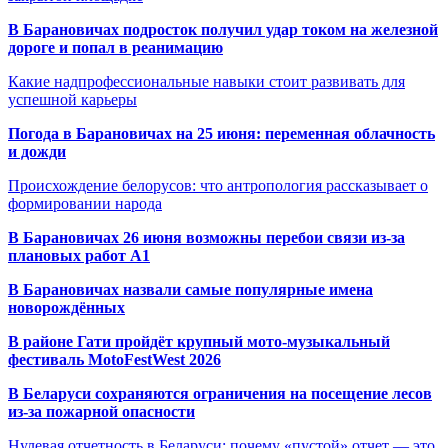
В Барановичах подросток получил удар током на железной
дороге и попал в реанимацию
Какие надпрофессиональные навыки стоит развивать для
успешной карьеры
Погода в Барановичах на 25 июня: переменная облачность
и дожди
Происхождение белорусов: что антропология рассказывает о
формировании народа
В Барановичах 26 июня возможны перебои связи из-за
плановых работ A1
В Барановичах назвали самые популярные имена
новорождённых
В районе Гати пройдёт крупный мото-музыкальный
фестиваль MotoFestWest 2026
В Беларуси сохраняются ограничения на посещение лесов
из-за пожарной опасности
Нулевая отчетность в Беларуси: почему «пустой» отчет — это