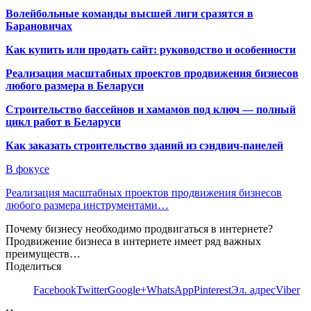
Волейбольные команды высшей лиги сразятся в
Барановичах
Как купить или продать сайт: руководство и особенности
Реализация масштабных проектов продвижения бизнесов
любого размера в Беларуси
Строительство бассейнов и хамамов под ключ — полный
цикл работ в Беларуси
Как заказать строительство зданий из сэндвич-панелей
В фокусе
Реализация масштабных проектов продвижения бизнесов
любого размера инструментами…
Почему бизнесу необходимо продвигаться в интернете?
Продвижение бизнеса в интернете имеет ряд важных
преимуществ…
Поделиться
Facebook
Twitter
Google+
WhatsApp
Pinterest
Эл. адрес
Viber