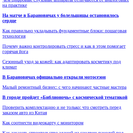
на практике
На матче в Барановичах у болельщицы остановилось
сердце
Как правильно укладывать фундаментные блоки: пошаговая
технология
Почему важно контролировать стресс и как в этом помогает
горячая йога
Сезонный уход за кожей: как адаптировать косметику под
климат
В Барановичах официально открыли мотосезон
Малый ремонтный бизнес: с чего начинают частные мастера
В городе пройдет «Библионочь» с космической тематикой
Проверить комплектацию и не только: что смотреть перед
заказом авто из Китая
Как соотнести видеокарту с монитором
Как заказать строительство зданий из сэндвич-панелей под