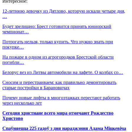
Интересное:
12-летнюю девочку из Дятлово, которую искали четыре дня,
…
Будет зрелищно: Брест готовится принять юниорский
чемпионат…
Потрогать нельзя, только купить. Что нужно знать при
покупке…
На пожаре в одном из агрогородков Брестской области
погибли…
Белорус вез из Литвы автомобили на лафете. О колбах со…
Сносим и перестраиваем: как правильно демонтировать
старые постройки в Барановичах
Почему новые лифты в многоэтажках перестают работать
через несколько лет
Сегодня христиане всего мира отмечают Рождество
Христово
Спаўняецца 225 гадоў з дня нараджэння Адама Міцкевіча