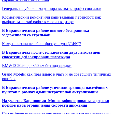
Генеральная уборка: когда пора вызвать профессионалов
Косметический ремонт или капитальный переворот: как
выбрать масштаб работ в своей квартире
В Барановичском районе пьяного бесправника
задерживали со стрельбой
Кому показана лечебная физкультура (ЛФК)?
В Барановичах после столкновения двух легковушек
спасатели деблокировали пассажира
BMW i3 2026: до 850 км без подзарядки
Grand Mobile: как правильно начать и не совершить типичных
ошибок
В Барановичском районе уточнили границы населённых
пунктов в рамках административной актуализации
На участке Барановичи–Минск зафиксированы задержки
поездов из-за ограничения скорости движения
Чем цифровые слуховые аппараты отличаются от аналоговых