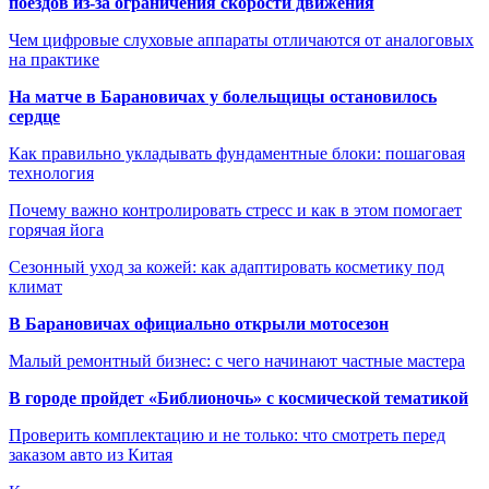
поездов из-за ограничения скорости движения
Чем цифровые слуховые аппараты отличаются от аналоговых
на практике
На матче в Барановичах у болельщицы остановилось
сердце
Как правильно укладывать фундаментные блоки: пошаговая
технология
Почему важно контролировать стресс и как в этом помогает
горячая йога
Сезонный уход за кожей: как адаптировать косметику под
климат
В Барановичах официально открыли мотосезон
Малый ремонтный бизнес: с чего начинают частные мастера
В городе пройдет «Библионочь» с космической тематикой
Проверить комплектацию и не только: что смотреть перед
заказом авто из Китая