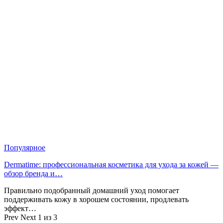
Популярное
Dermatime: профессиональная косметика для ухода за кожей —
обзор бренда и…
Правильно подобранный домашний уход помогает
поддерживать кожу в хорошем состоянии, продлевать
эффект…
Prev
Next
1 из 3