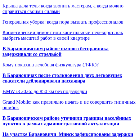
Крыша дала течь: когда звонить мастерам, а когда можно
справиться своими силами
Генеральная уборка: когда пора вызвать профессионалов
Косметический ремонт или капитальный переворот: как
выбрать масштаб работ в своей квартире
В Барановичском районе пьяного бесправника
задерживали со стрельбой
Кому показана лечебная физкультура (ЛФК)?
В Барановичах после столкновения двух легковушек
спасатели деблокировали пассажира
BMW i3 2026: до 850 км без подзарядки
Grand Mobile: как правильно начать и не совершить типичных
ошибок
В Барановичском районе уточнили границы населённых
пунктов в рамках административной актуализации
На участке Барановичи–Минск зафиксированы задержки