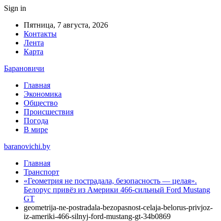
Sign in
Пятница, 7 августа, 2026
Контакты
Лента
Карта
Барановичи
Главная
Экономика
Общество
Происшествия
Погода
В мире
baranovichi.by
Главная
Транспорт
«Геометрия не пострадала, безопасность — целая».
Белорус привёз из Америки 466-сильный Ford Mustang
GT
geometrija-ne-postradala-bezopasnost-celaja-belorus-privjoz-
iz-ameriki-466-silnyj-ford-mustang-gt-34b0869