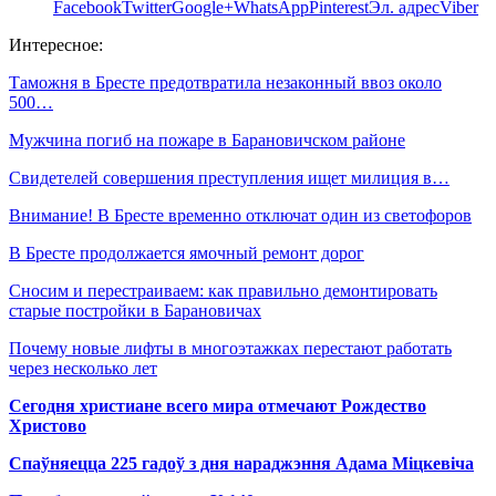
Facebook
Twitter
Google+
WhatsApp
Pinterest
Эл. адрес
Viber
Интересное:
Таможня в Бресте предотвратила незаконный ввоз около
500…
Мужчина погиб на пожаре в Барановичском районе
Свидетелей совершения преступления ищет милиция в…
Внимание! В Бресте временно отключат один из светофоров
В Бресте продолжается ямочный ремонт дорог
Сносим и перестраиваем: как правильно демонтировать
старые постройки в Барановичах
Почему новые лифты в многоэтажках перестают работать
через несколько лет
Сегодня христиане всего мира отмечают Рождество
Христово
Спаўняецца 225 гадоў з дня нараджэння Адама Міцкевіча