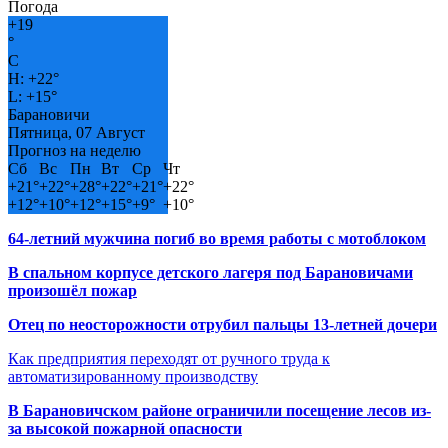
Погода
+
19
°
C
H:
+
22°
L:
+
15°
Барановичи
Пятница, 07 Август
Прогноз на неделю
Сб
Вс
Пн
Вт
Ср
Чт
+
21°
+
22°
+
28°
+
22°
+
21°
+
22°
+
12°
+
10°
+
12°
+
15°
+
9°
+
10°
64-летний мужчина погиб во время работы с мотоблоком
В спальном корпусе детского лагеря под Барановичами
произошёл пожар
Отец по неосторожности отрубил пальцы 13-летней дочери
Как предприятия переходят от ручного труда к
автоматизированному производству
В Барановичском районе ограничили посещение лесов из-
за высокой пожарной опасности