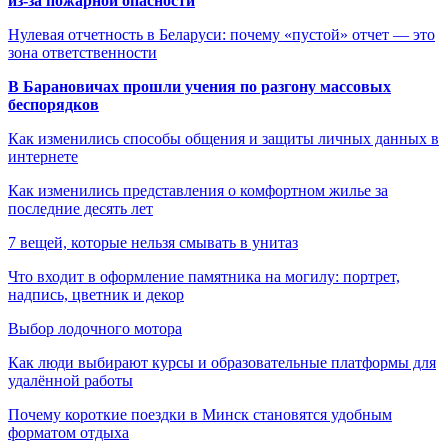
из-за пожарной опасности
Нулевая отчетность в Беларуси: почему «пустой» отчет — это
зона ответственности
В Барановичах прошли учения по разгону массовых
беспорядков
Как изменились способы общения и защиты личных данных в
интернете
Как изменились представления о комфортном жилье за
последние десять лет
7 вещей, которые нельзя смывать в унитаз
Что входит в оформление памятника на могилу: портрет,
надпись, цветник и декор
Выбор лодочного мотора
Как люди выбирают курсы и образовательные платформы для
удалённой работы
Почему короткие поездки в Минск становятся удобным
форматом отдыха