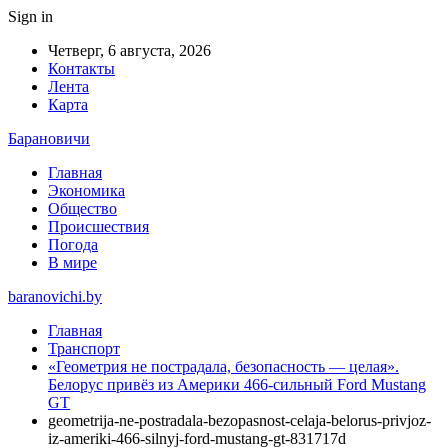
Sign in
Четверг, 6 августа, 2026
Контакты
Лента
Карта
Барановичи
Главная
Экономика
Общество
Происшествия
Погода
В мире
baranovichi.by
Главная
Транспорт
«Геометрия не пострадала, безопасность — целая».
Белорус привёз из Америки 466-сильный Ford Mustang
GT
geometrija-ne-postradala-bezopasnost-celaja-belorus-privjoz-
iz-ameriki-466-silnyj-ford-mustang-gt-831717d