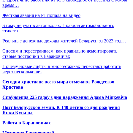
время…
Жесткая авария на Р1 попала на видео
Этому не учат в автошколах. Правила автомобильного
этикета
Реальные денежные доходы жителей Беларуси за 2023 год…
Сносим и перестраиваем: как правильно демонтировать
старые постройки в Барановичах
Почему новые лифты в многоэтажках перестают работать
через несколько лет
Сегодня христиане всего мира отмечают Рождество
Христово
Спаўняецца 225 гадоў з дня нараджэння Адама Міцкевіча
Поэт белорусской земли. К 140-летию со дня рождения
Янки Купалы
Работа в Барановичах
Медицина Барановичей