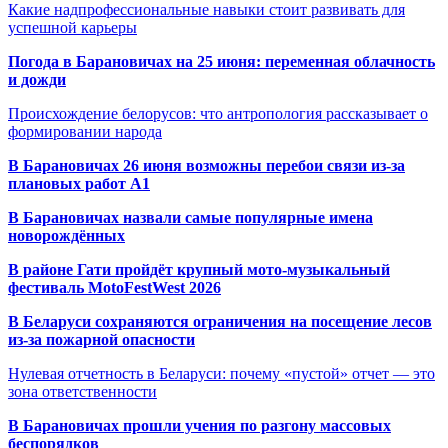
Какие надпрофессиональные навыки стоит развивать для
успешной карьеры
Погода в Барановичах на 25 июня: переменная облачность
и дожди
Происхождение белорусов: что антропология рассказывает о
формировании народа
В Барановичах 26 июня возможны перебои связи из-за
плановых работ A1
В Барановичах назвали самые популярные имена
новорождённых
В районе Гати пройдёт крупный мото-музыкальный
фестиваль MotoFestWest 2026
В Беларуси сохраняются ограничения на посещение лесов
из-за пожарной опасности
Нулевая отчетность в Беларуси: почему «пустой» отчет — это
зона ответственности
В Барановичах прошли учения по разгону массовых
беспорядков