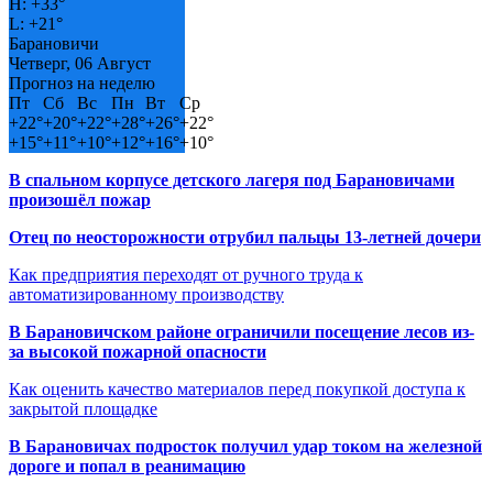
H:
+
33°
L:
+
21°
Барановичи
Четверг, 06 Август
Прогноз на неделю
Пт
Сб
Вс
Пн
Вт
Ср
+
22°
+
20°
+
22°
+
28°
+
26°
+
22°
+
15°
+
11°
+
10°
+
12°
+
16°
+
10°
В спальном корпусе детского лагеря под Барановичами
произошёл пожар
Отец по неосторожности отрубил пальцы 13-летней дочери
Как предприятия переходят от ручного труда к
автоматизированному производству
В Барановичском районе ограничили посещение лесов из-
за высокой пожарной опасности
Как оценить качество материалов перед покупкой доступа к
закрытой площадке
В Барановичах подросток получил удар током на железной
дороге и попал в реанимацию