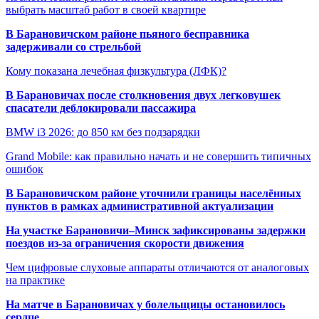
выбрать масштаб работ в своей квартире
В Барановичском районе пьяного бесправника
задерживали со стрельбой
Кому показана лечебная физкультура (ЛФК)?
В Барановичах после столкновения двух легковушек
спасатели деблокировали пассажира
BMW i3 2026: до 850 км без подзарядки
Grand Mobile: как правильно начать и не совершить типичных
ошибок
В Барановичском районе уточнили границы населённых
пунктов в рамках административной актуализации
На участке Барановичи–Минск зафиксированы задержки
поездов из-за ограничения скорости движения
Чем цифровые слуховые аппараты отличаются от аналоговых
на практике
На матче в Барановичах у болельщицы остановилось
сердце