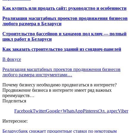
Как купить или продать сайт: руководство и особенности
Реализация масштабных проектов продвижения бизнесов
любого размера в Беларуси
Строительство бассейнов и хамамов под ключ — полный
цикл работ в Беларуси
Как заказать строительство зданий из сэндвич-панелей
В фокусе
Реализация масштабных проектов продвижения бизнесов
любого размера инструментами…
Почему бизнесу необходимо продвигаться в интернете?
Продвижение бизнеса в интернете имеет ряд важных
преимуществ…
Поделиться
Facebook
Twitter
Google+
WhatsApp
Pinterest
Эл. адрес
Viber
Интересное:
Беларусбанк снижает процентные ставки по некоторым