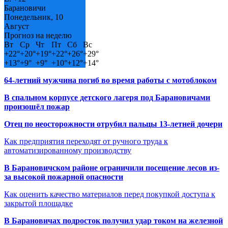
Барановичи
Понедельник, 10
Август
Прогноз на неделю
Вт
Ср
Чт
Пт
Сб
Вс
+
22°
+
20°
+
19°
+
22°
+
26°
+
29°
+
13°
+
9°
+
9°
+
10°
+
12°
+
14°
64-летний мужчина погиб во время работы с мотоблоком
В спальном корпусе детского лагеря под Барановичами
произошёл пожар
Отец по неосторожности отрубил пальцы 13-летней дочери
Как предприятия переходят от ручного труда к
автоматизированному производству
В Барановичском районе ограничили посещение лесов из-
за высокой пожарной опасности
Как оценить качество материалов перед покупкой доступа к
закрытой площадке
В Барановичах подросток получил удар током на железной