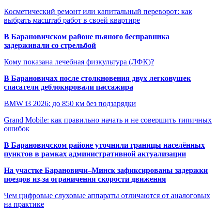
Косметический ремонт или капитальный переворот: как
выбрать масштаб работ в своей квартире
В Барановичском районе пьяного бесправника
задерживали со стрельбой
Кому показана лечебная физкультура (ЛФК)?
В Барановичах после столкновения двух легковушек
спасатели деблокировали пассажира
BMW i3 2026: до 850 км без подзарядки
Grand Mobile: как правильно начать и не совершить типичных
ошибок
В Барановичском районе уточнили границы населённых
пунктов в рамках административной актуализации
На участке Барановичи–Минск зафиксированы задержки
поездов из-за ограничения скорости движения
Чем цифровые слуховые аппараты отличаются от аналоговых
на практике