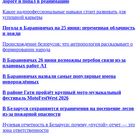
дороге и попал в реанимацию
Какие надпрофессиональные навыки стоит развивать для
успешной карьеры
Погода в Барановичах на 25 июня: переменная облачность
и дожди
Происхождение белорусов: что антропология рассказывает о
формировании народа
В Барановичах 26 июня возможны перебои связи из-за
плановых работ A1
В Барановичах назвали самые популярные имена
новорождённых
В районе Гати пройдёт крупный мото-музыкальный
фестиваль MotoFestWest 2026
В Беларуси сохраняются ограничения на посещение лесов
из-за пожарной опасности
Нулевая отчетность в Беларуси: почему «пустой» отчет — это
зона ответственности