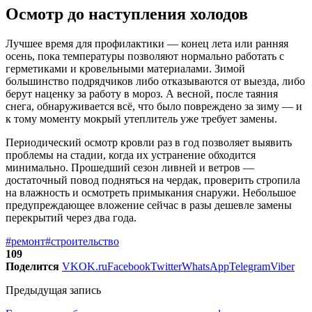
Осмотр до наступления холодов
Лучшее время для профилактики — конец лета или ранняя
осень, пока температуры позволяют нормально работать с
герметиками и кровельными материалами. Зимой
большинство подрядчиков либо отказываются от выезда, либо
берут наценку за работу в мороз. А весной, после таяния
снега, обнаруживается всё, что было повреждено за зиму — и
к тому моменту мокрый утеплитель уже требует замены.
Периодический осмотр кровли раз в год позволяет выявить
проблемы на стадии, когда их устранение обходится
минимально. Прошедший сезон ливней и ветров —
достаточный повод подняться на чердак, проверить стропила
на влажность и осмотреть примыкания снаружи. Небольшое
предупреждающее вложение сейчас в разы дешевле замены
перекрытий через два года.
#ремонт
#строительство
109
Поделится
VK
OK.ru
Facebook
Twitter
WhatsApp
Telegram
Viber
Предыдущая запись