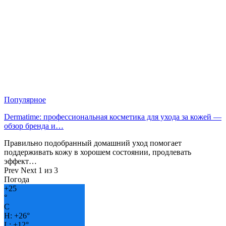
Популярное
Dermatime: профессиональная косметика для ухода за кожей —
обзор бренда и…
Правильно подобранный домашний уход помогает
поддерживать кожу в хорошем состоянии, продлевать
эффект…
Prev
Next
1 из 3
Погода
+
25
°
C
H:
+
26°
L:
+
12°