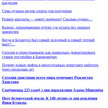
кредитам
Семь лучших видов спорта для похудения
Размер зарплаты — имеет значение? Сколько нужно…
Казино, принимающие рубли: где играть без лишних
заморочек
Когда в Беларуси был самый холодный и самый теплый
март?…
Сносим и перестраиваем: как правильно демонтировать
старые постройки в Барановичах
Почему новые лифты в многоэтажках перестают работать
через несколько лет
Сегодня христиане всего мира отмечают Рождество
Христово
Спаўняецца 225 гадоў з дня нараджэння Адама Міцкевіча
Поэт белорусской земли. К 140-летию со дня рождения
Янки Купалы