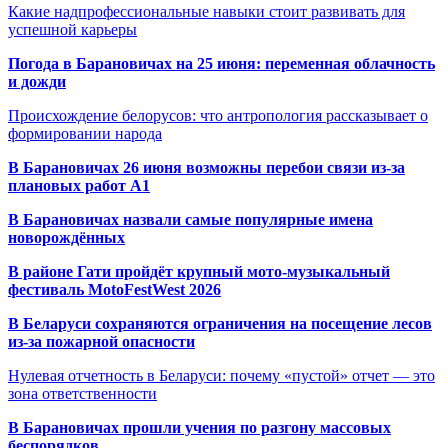
Какие надпрофессиональные навыки стоит развивать для
успешной карьеры
Погода в Барановичах на 25 июня: переменная облачность
и дожди
Происхождение белорусов: что антропология рассказывает о
формировании народа
В Барановичах 26 июня возможны перебои связи из-за
плановых работ A1
В Барановичах назвали самые популярные имена
новорождённых
В районе Гати пройдёт крупный мото-музыкальный
фестиваль MotoFestWest 2026
В Беларуси сохраняются ограничения на посещение лесов
из-за пожарной опасности
Нулевая отчетность в Беларуси: почему «пустой» отчет — это
зона ответственности
В Барановичах прошли учения по разгону массовых
беспорядков