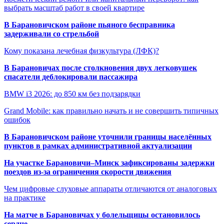
выбрать масштаб работ в своей квартире
В Барановичском районе пьяного бесправника
задерживали со стрельбой
Кому показана лечебная физкультура (ЛФК)?
В Барановичах после столкновения двух легковушек
спасатели деблокировали пассажира
BMW i3 2026: до 850 км без подзарядки
Grand Mobile: как правильно начать и не совершить типичных
ошибок
В Барановичском районе уточнили границы населённых
пунктов в рамках административной актуализации
На участке Барановичи–Минск зафиксированы задержки
поездов из-за ограничения скорости движения
Чем цифровые слуховые аппараты отличаются от аналоговых
на практике
На матче в Барановичах у болельщицы остановилось
сердце