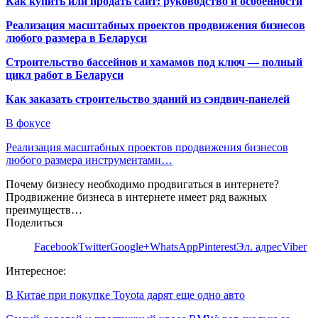
Как купить или продать сайт: руководство и особенности
Реализация масштабных проектов продвижения бизнесов
любого размера в Беларуси
Строительство бассейнов и хамамов под ключ — полный
цикл работ в Беларуси
Как заказать строительство зданий из сэндвич-панелей
В фокусе
Реализация масштабных проектов продвижения бизнесов
любого размера инструментами…
Почему бизнесу необходимо продвигаться в интернете?
Продвижение бизнеса в интернете имеет ряд важных
преимуществ…
Поделиться
Facebook
Twitter
Google+
WhatsApp
Pinterest
Эл. адрес
Viber
Интересное:
В Китае при покупке Toyota дарят еще одно авто