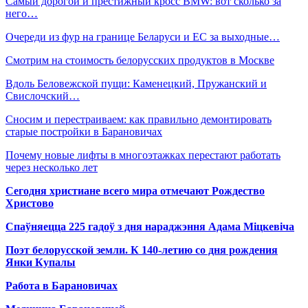
Самый дорогой и престижный кросс BMW: вот сколько за
него…
Очереди из фур на границе Беларуси и ЕС за выходные…
Смотрим на стоимость белорусских продуктов в Москве
Вдоль Беловежской пущи: Каменецкий, Пружанский и
Свислочский…
Сносим и перестраиваем: как правильно демонтировать
старые постройки в Барановичах
Почему новые лифты в многоэтажках перестают работать
через несколько лет
Сегодня христиане всего мира отмечают Рождество
Христово
Спаўняецца 225 гадоў з дня нараджэння Адама Міцкевіча
Поэт белорусской земли. К 140-летию со дня рождения
Янки Купалы
Работа в Барановичах