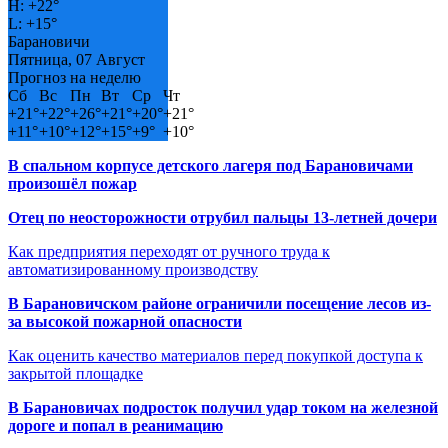
H:
+
22°
L:
+
15°
Барановичи
Пятница, 07 Август
Прогноз на неделю
Сб
Вс
Пн
Вт
Ср
Чт
+
21°
+
22°
+
26°
+
21°
+
20°
+
21°
+
11°
+
10°
+
12°
+
15°
+
9°
+
10°
В спальном корпусе детского лагеря под Барановичами
произошёл пожар
Отец по неосторожности отрубил пальцы 13-летней дочери
Как предприятия переходят от ручного труда к
автоматизированному производству
В Барановичском районе ограничили посещение лесов из-
за высокой пожарной опасности
Как оценить качество материалов перед покупкой доступа к
закрытой площадке
В Барановичах подросток получил удар током на железной
дороге и попал в реанимацию