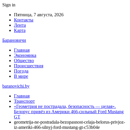
Sign in
Пятница, 7 августа, 2026
Контакты
Лента
Карта
Барановичи
Главная
Экономика
Общество
Происшествия
Погода
В мире
baranovichi.by
Главная
Транспорт
«Геометрия не пострадала, безопасность — целая».
Белорус привёз из Америки 466-сильный Ford Mustang
GT
geometrija-ne-postradala-bezopasnost-celaja-belorus-privjoz-
iz-ameriki-466-silnyj-ford-mustang-gt-c53b04e