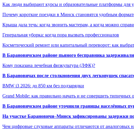
Как люди выбирают курсы и образовательные платформы для 
Почему короткие поездки в Минск становятся удобным формат
Крыша дала течь: когда звонить мастерам, а когда можно справ
Генеральная уборка: когда пора вызвать профессионалов
Косметический ремонт или капитальный переворот: как выбрат
В Барановичском районе пьяного бесправника задерживали 
Кому показана лечебная физкультура (ЛФК)?
В Барановичах после столкновения двух легковушек спаса
BMW i3 2026: до 850 км без подзарядки
Grand Mobile: как правильно начать и не совершить типичных
В Барановичском районе уточнили границы населённых пу
На участке Барановичи–Минск зафиксированы задержки пое
Чем цифровые слуховые аппараты отличаются от аналоговых н