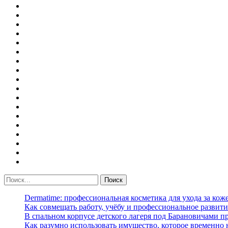
Dermatime: профессиональная косметика для ухода за кож
Как совмещать работу, учёбу и профессиональное развити
В спальном корпусе детского лагеря под Барановичами 
Как разумно использовать имущество, которое временно