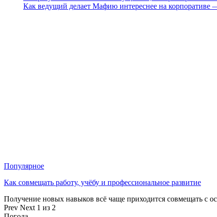
Как ведущий делает Мафию интереснее на корпоративе 
Популярное
Как совмещать работу, учёбу и профессиональное развитие
Получение новых навыков всё чаще приходится совмещать с о
Prev
Next
1 из 2
Погода