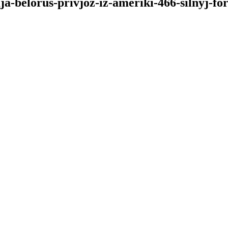
ja-belorus-privjoz-iz-ameriki-466-silnyj-f