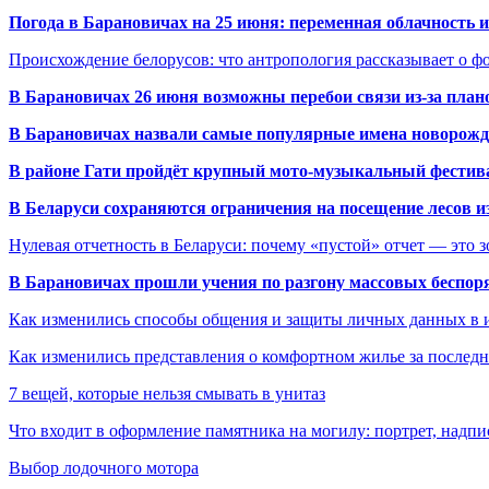
Погода в Барановичах на 25 июня: переменная облачность 
Происхождение белорусов: что антропология рассказывает о 
В Барановичах 26 июня возможны перебои связи из-за план
В Барановичах назвали самые популярные имена новорож
В районе Гати пройдёт крупный мото-музыкальный фестива
В Беларуси сохраняются ограничения на посещение лесов и
Нулевая отчетность в Беларуси: почему «пустой» отчет — это 
В Барановичах прошли учения по разгону массовых беспор
Как изменились способы общения и защиты личных данных в 
Как изменились представления о комфортном жилье за последни
7 вещей, которые нельзя смывать в унитаз
Что входит в оформление памятника на могилу: портрет, надпис
Выбор лодочного мотора