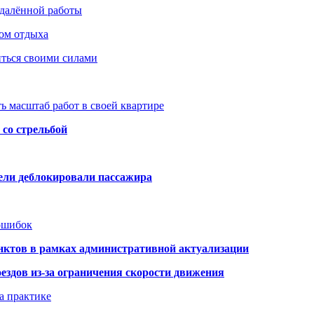
удалённой работы
ом отдыха
иться своими силами
ь масштаб работ в своей квартире
со стрельбой
тели деблокировали пассажира
 ошибок
нктов в рамках административной актуализации
здов из-за ограничения скорости движения
а практике