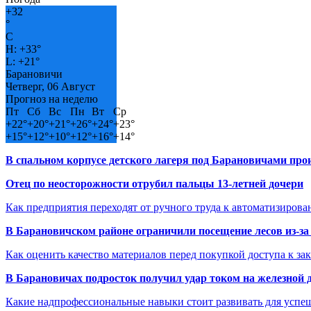
+
32
°
C
H:
+
33°
L:
+
21°
Барановичи
Четверг, 06 Август
Прогноз на неделю
Пт
Сб
Вс
Пн
Вт
Ср
+
22°
+
20°
+
21°
+
26°
+
24°
+
23°
+
15°
+
12°
+
10°
+
12°
+
16°
+
14°
В спальном корпусе детского лагеря под Барановичами пр
Отец по неосторожности отрубил пальцы 13-летней дочери
Как предприятия переходят от ручного труда к автоматизиров
В Барановичском районе ограничили посещение лесов из-з
Как оценить качество материалов перед покупкой доступа к з
В Барановичах подросток получил удар током на железной 
Какие надпрофессиональные навыки стоит развивать для успе