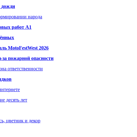
и дожди
формировании народа
овых работ A1
дённых
ль MotoFestWest 2026
з-за пожарной опасности
зона ответственности
ядков
интернете
е десять лет
ь, цветник и декор