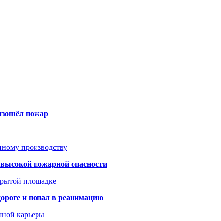
оизошёл пожар
анному производству
а высокой пожарной опасности
акрытой площадке
дороге и попал в реанимацию
шной карьеры