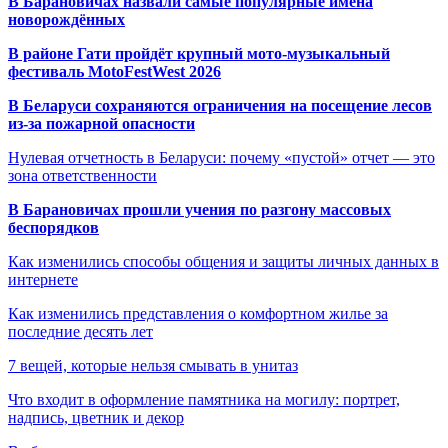
В Барановичах назвали самые популярные имена
новорождённых
В районе Гати пройдёт крупный мото-музыкальный
фестиваль MotoFestWest 2026
В Беларуси сохраняются ограничения на посещение лесов
из-за пожарной опасности
Нулевая отчетность в Беларуси: почему «пустой» отчет — это
зона ответственности
В Барановичах прошли учения по разгону массовых
беспорядков
Как изменились способы общения и защиты личных данных в
интернете
Как изменились представления о комфортном жилье за
последние десять лет
7 вещей, которые нельзя смывать в унитаз
Что входит в оформление памятника на могилу: портрет,
надпись, цветник и декор