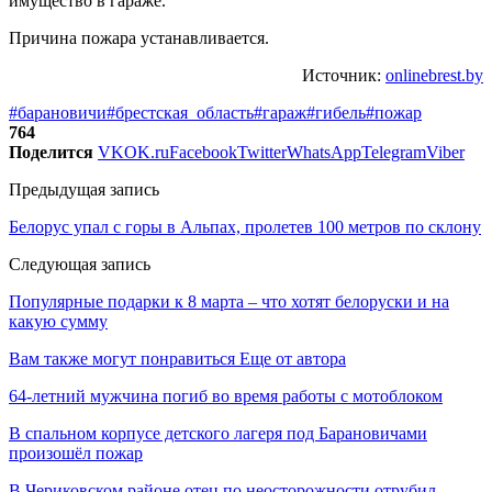
имущество в гараже.
Причина пожара устанавливается.
Источник:
onlinebrest.by
#барановичи
#брестская_область
#гараж
#гибель
#пожар
764
Поделится
VK
OK.ru
Facebook
Twitter
WhatsApp
Telegram
Viber
Предыдущая запись
Белорус упал с горы в Альпах, пролетев 100 метров по склону
Следующая запись
Популярные подарки к 8 марта – что хотят белоруски и на
какую сумму
Вам также могут понравиться
Еще от автора
64-летний мужчина погиб во время работы с мотоблоком
В спальном корпусе детского лагеря под Барановичами
произошёл пожар
В Чериковском районе отец по неосторожности отрубил