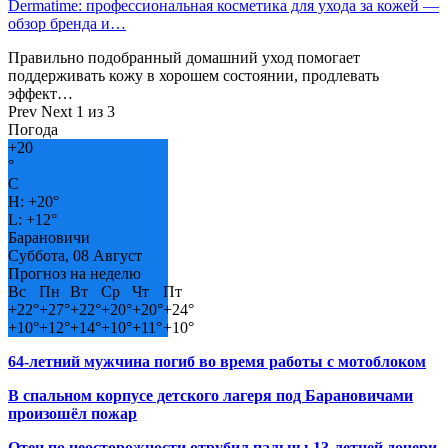
Dermatime: профессиональная косметика для ухода за кожей —
обзор бренда и…
Правильно подобранный домашний уход помогает
поддерживать кожу в хорошем состоянии, продлевать
эффект…
Prev
Next
1 из 3
Погода
+
20
°
C
H:
+
20°
L:
+
12°
Барановичи
Суббота, 08 Август
Прогноз на неделю
Вс
Пн
Вт
Ср
Чт
Пт
+
22°
+
27°
+
22°
+
20°
+
20°
+
24°
+
10°
+
12°
+
14°
+
10°
+
11°
+
10°
64-летний мужчина погиб во время работы с мотоблоком
В спальном корпусе детского лагеря под Барановичами
произошёл пожар
Отец по неосторожности отрубил пальцы 13-летней дочери