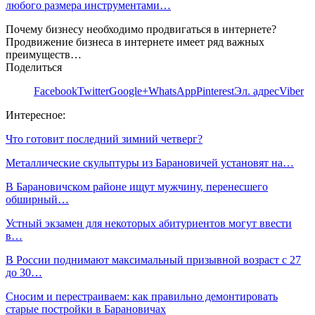
любого размера инструментами…
Почему бизнесу необходимо продвигаться в интернете?
Продвижение бизнеса в интернете имеет ряд важных
преимуществ…
Поделиться
Facebook
Twitter
Google+
WhatsApp
Pinterest
Эл. адрес
Viber
Интересное:
Что готовит последний зимний четверг?
Металлические скульптуры из Барановичей установят на…
В Барановичском районе ищут мужчину, перенесшего
обширный…
Устный экзамен для некоторых абитуриентов могут ввести
в…
В России поднимают максимальный призывной возраст с 27
до 30…
Сносим и перестраиваем: как правильно демонтировать
старые постройки в Барановичах