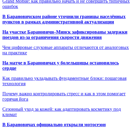
Grand Mobile: как правильно начать и не совершить типичных
ошибок
В Барановичском районе уточнили границы населённых
пунктов в рамках административной актуализации
На участке Барановичи–Минск зафиксированы задержки
поездов из-за ограничения скорости движения
Чем цифровые слуховые аппараты отличаются от аналоговых
на практике
На матче в Барановичах у болельщицы остановилось
сердце
Как правильно укладывать фундаментные блоки: пошаговая
технология
Почему важно контролировать стресс и как в этом помогает
горячая йога
Сезонный уход за кожей: как адаптировать косметику под
климат
В Барановичах официально открыли мотосезон