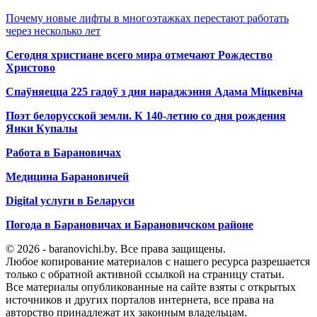
Почему новые лифты в многоэтажках перестают работать
через несколько лет
Сегодня христиане всего мира отмечают Рождество
Христово
Спаўняецца 225 гадоў з дня нараджэння Адама Міцкевіча
Поэт белорусской земли. К 140-летию со дня рождения
Янки Купалы
Работа в Барановичах
Медицина Барановичей
Digital услуги в Беларуси
Погода в Барановичах и Барановичском районе
© 2026 - baranovichi.by. Все права защищены.
Любое копирование материалов с нашего ресурса разрешается
только с обратной активной ссылкой на страницу статьи.
Все материалы опубликованные на сайте взяты с открытых
источников и других порталов интернета, все права на
авторство принадлежат их законным владельцам.