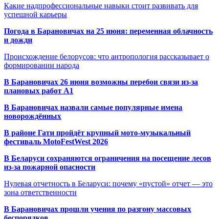
Какие надпрофессиональные навыки стоит развивать для
успешной карьеры
Погода в Барановичах на 25 июня: переменная облачность
и дожди
Происхождение белорусов: что антропология рассказывает о
формировании народа
В Барановичах 26 июня возможны перебои связи из-за
плановых работ A1
В Барановичах назвали самые популярные имена
новорождённых
В районе Гати пройдёт крупный мото-музыкальный
фестиваль MotoFestWest 2026
В Беларуси сохраняются ограничения на посещение лесов
из-за пожарной опасности
Нулевая отчетность в Беларуси: почему «пустой» отчет — это
зона ответственности
В Барановичах прошли учения по разгону массовых
беспорядков