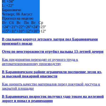
H:
+
34°
L:
+
22°
Барановичи
Четверг, 06 Август
Прогноз на неделю
Пт
Сб
Вс
Пн
Вт
Ср
+
24°
+
21°
+
22°
+
26°
+
24°
+
23°
+
15°
+
11°
+
10°
+
12°
+
16°
+
12°
В спальном корпусе детского лагеря под Барановичами
произошёл пожар
Отец по неосторожности отрубил пальцы 13-летней дочери
Как предприятия переходят от ручного труда к
автоматизированному производству
В Барановичском районе ограничили посещение лесов из-
за высокой пожарной опасности
Как оценить качество материалов перед покупкой доступа к
закрытой площадке
В Барановичах подросток получил удар током на железной
дороге и попал в реанимацию