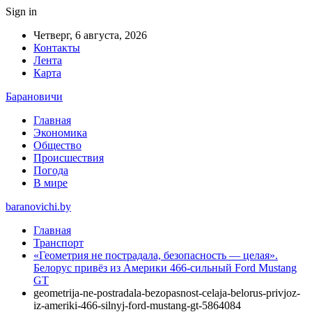
Sign in
Четверг, 6 августа, 2026
Контакты
Лента
Карта
Барановичи
Главная
Экономика
Общество
Происшествия
Погода
В мире
baranovichi.by
Главная
Транспорт
«Геометрия не пострадала, безопасность — целая».
Белорус привёз из Америки 466-сильный Ford Mustang
GT
geometrija-ne-postradala-bezopasnost-celaja-belorus-privjoz-
iz-ameriki-466-silnyj-ford-mustang-gt-5864084