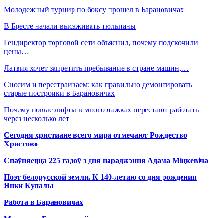
Молодежный турнир по боксу прошел в Барановичах
В Бресте начали высаживать тюльпаны
Гендиректор торговой сети объяснил, почему подскочили
цены…
Латвия хочет запретить пребывание в стране машин,…
Сносим и перестраиваем: как правильно демонтировать
старые постройки в Барановичах
Почему новые лифты в многоэтажках перестают работать
через несколько лет
Сегодня христиане всего мира отмечают Рождество
Христово
Спаўняецца 225 гадоў з дня нараджэння Адама Міцкевіча
Поэт белорусской земли. К 140-летию со дня рождения
Янки Купалы
Работа в Барановичах