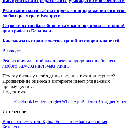
Как купить или продать сайт: руководство и особенности
Реализация масштабных проектов продвижения бизнесов
любого размера в Беларуси
Строительство бассейнов и хамамов под ключ — полный
цикл работ в Беларуси
Как заказать строительство зданий из сэндвич-панелей
В фокусе
Реализация масштабных проектов продвижения бизнесов
любого размера инструментами…
Почему бизнесу необходимо продвигаться в интернете?
Продвижение бизнеса в интернете имеет ряд важных
преимуществ…
Поделиться
Facebook
Twitter
Google+
WhatsApp
Pinterest
Эл. адрес
Viber
Интересное:
В решающем матче Кубка Белгазпромбанка сборная
Беларуси…