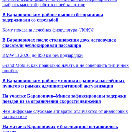
выбрать масштаб работ в своей квартире
В Барановичском районе пьяного бесправника
задерживали со стрельбой
Кому показана лечебная физкультура (ЛФК)?
В Барановичах после столкновения двух легковушек
спасатели деблокировали пассажира
BMW i3 2026: до 850 км без подзарядки
Grand Mobile: как правильно начать и не совершить типичных
ошибок
В Барановичском районе уточнили границы населённых
пунктов в рамках административной актуализации
На участке Барановичи–Минск зафиксированы задержки
поездов из-за ограничения скорости движения
Чем цифровые слуховые аппараты отличаются от аналоговых
на практике
На матче в Барановичах у болельщицы остановилось
сердце