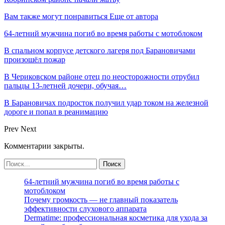
Вам также могут понравиться
Еще от автора
64-летний мужчина погиб во время работы с мотоблоком
В спальном корпусе детского лагеря под Барановичами
произошёл пожар
В Чериковском районе отец по неосторожности отрубил
пальцы 13-летней дочери, обучая…
В Барановичах подросток получил удар током на железной
дороге и попал в реанимацию
Prev
Next
Комментарии закрыты.
64-летний мужчина погиб во время работы с
мотоблоком
Почему громкость — не главный показатель
эффективности слухового аппарата
Dermatime: профессиональная косметика для ухода за