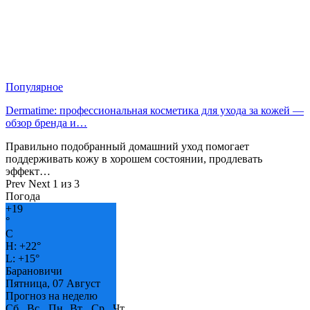
Популярное
Dermatime: профессиональная косметика для ухода за кожей —
обзор бренда и…
Правильно подобранный домашний уход помогает
поддерживать кожу в хорошем состоянии, продлевать
эффект…
Prev
Next
1 из 3
Погода
+
19
°
C
H:
+
22°
L:
+
15°
Барановичи
Пятница, 07 Август
Прогноз на неделю
Сб
Вс
Пн
Вт
Ср
Чт