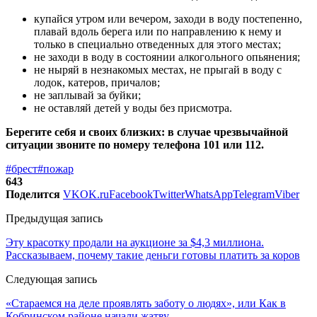
купайся утром или вечером, заходи в воду постепенно,
плавай вдоль берега или по направлению к нему и
только в специально отведенных для этого местах;
не заходи в воду в состоянии алкогольного опьянения;
не ныряй в незнакомых местах, не прыгай в воду с
лодок, катеров, причалов;
не заплывай за буйки;
не оставляй детей у воды без присмотра.
Берегите себя и своих близких: в случае чрезвычайной
ситуации звоните по номеру телефона 101 или 112.
#брест
#пожар
643
Поделится
VK
OK.ru
Facebook
Twitter
WhatsApp
Telegram
Viber
Предыдущая запись
Эту красотку продали на аукционе за $4,3 миллиона.
Рассказываем, почему такие деньги готовы платить за коров
Следующая запись
«Стараемся на деле проявлять заботу о людях», или Как в
Кобринском районе начали жатву