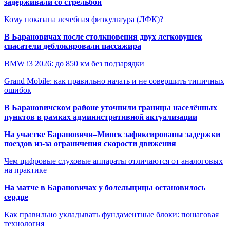
задерживали со стрельбой
Кому показана лечебная физкультура (ЛФК)?
В Барановичах после столкновения двух легковушек
спасатели деблокировали пассажира
BMW i3 2026: до 850 км без подзарядки
Grand Mobile: как правильно начать и не совершить типичных
ошибок
В Барановичском районе уточнили границы населённых
пунктов в рамках административной актуализации
На участке Барановичи–Минск зафиксированы задержки
поездов из-за ограничения скорости движения
Чем цифровые слуховые аппараты отличаются от аналоговых
на практике
На матче в Барановичах у болельщицы остановилось
сердце
Как правильно укладывать фундаментные блоки: пошаговая
технология