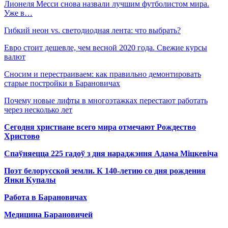
Лионеля Месси снова назвали лучшим футболистом мира.
Уже в…
Гибкий неон vs. светодиодная лента: что выбрать?
Евро стоит дешевле, чем весной 2020 года. Свежие курсы
валют
Сносим и перестраиваем: как правильно демонтировать
старые постройки в Барановичах
Почему новые лифты в многоэтажках перестают работать
через несколько лет
Сегодня христиане всего мира отмечают Рождество
Христово
Спаўняецца 225 гадоў з дня нараджэння Адама Міцкевіча
Поэт белорусской земли. К 140-летию со дня рождения
Янки Купалы
Работа в Барановичах
Медицина Барановичей