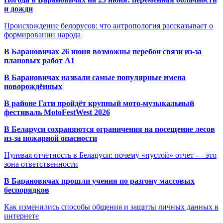
и дожди
Происхождение белорусов: что антропология рассказывает о
формировании народа
В Барановичах 26 июня возможны перебои связи из-за
плановых работ A1
В Барановичах назвали самые популярные имена
новорождённых
В районе Гати пройдёт крупный мото-музыкальный
фестиваль MotoFestWest 2026
В Беларуси сохраняются ограничения на посещение лесов
из-за пожарной опасности
Нулевая отчетность в Беларуси: почему «пустой» отчет — это
зона ответственности
В Барановичах прошли учения по разгону массовых
беспорядков
Как изменились способы общения и защиты личных данных в
интернете