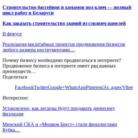
Строительство бассейнов и хамамов под ключ — полный
цикл работ в Беларуси
Как заказать строительство зданий из сэндвич-панелей
В фокусе
Реализация масштабных проектов продвижения бизнесов
любого размера инструментами…
Почему бизнесу необходимо продвигаться в интернете?
Продвижение бизнеса в интернете имеет ряд важных
преимуществ…
Поделиться
Facebook
Twitter
Google+
WhatsApp
Pinterest
Эл. адрес
Viber
Интересное:
Установлено, как лесхозы будут продавать древесину
физлицам
Минский СКА и «Мешков Брест» стали финалистами
Кубка…