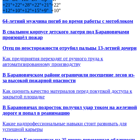
+
21°
+
22°
+
28°
+
22°
+
21°
+
22°
+
12°
+
10°
+
12°
+
15°
+
9°
+
10°
64-летний мужчина погиб во время работы с мотоблоком
В спальном корпусе детского лагеря под Барановичами
произошёл пожар
Отец по неосторожности отрубил пальцы 13-летней дочери
Как предприятия переходят от ручного труда к
автоматизированному производству
В Барановичском районе ограничили посещение лесов из-
за высокой пожарной опасности
Как оценить качество материалов перед покупкой доступа к
закрытой площадке
В Барановичах подросток получил удар током на железной
дороге и попал в реанимацию
Какие надпрофессиональные навыки стоит развивать для
успешной карьеры
Погода в Барановичах на 25 июня: переменная облачность