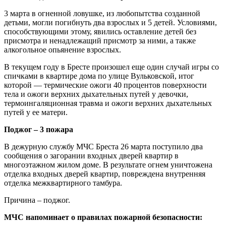
3 марта в огненной ловушке, из любопытства созданной
детьми, могли погибнуть два взрослых и 5 детей. Условиями,
способствующими этому, явились оставление детей без
присмотра и ненадлежащий присмотр за ними, а также
алкогольное опьянение взрослых.
В текущем году в Бресте произошел еще один случай игры со
спичками в квартире дома по улице Вульковской, итог
которой — термические ожоги 40 процентов поверхности
тела и ожоги верхних дыхательных путей у девочки,
термоингаляционная травма и ожоги верхних дыхательных
путей у ее матери.
Поджог – 3 пожара
В дежурную службу МЧС Бреста 26 марта поступило два
сообщения о загорании входных дверей квартир в
многоэтажном жилом доме. В результате огнем уничтожена
отделка входных дверей квартир, повреждена внутренняя
отделка межквартирного тамбура.
Причина – поджог.
МЧС напоминает о правилах пожарной безопасности: