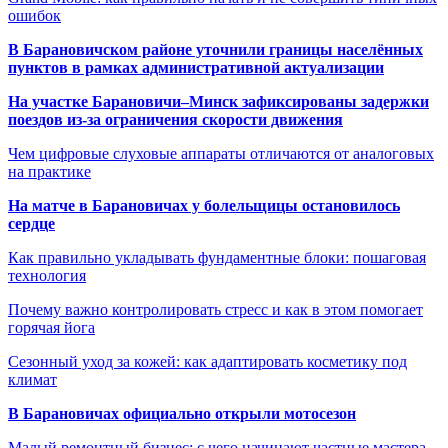
ошибок
В Барановичском районе уточнили границы населённых
пунктов в рамках административной актуализации
На участке Барановичи–Минск зафиксированы задержки
поездов из-за ограничения скорости движения
Чем цифровые слуховые аппараты отличаются от аналоговых
на практике
На матче в Барановичах у болельщицы остановилось
сердце
Как правильно укладывать фундаментные блоки: пошаговая
технология
Почему важно контролировать стресс и как в этом помогает
горячая йога
Сезонный уход за кожей: как адаптировать косметику под
климат
В Барановичах официально открыли мотосезон
Малый ремонтный бизнес: с чего начинают частные мастера