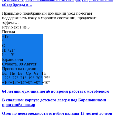
обзор бренда и…
Правильно подобранный домашний уход помогает
поддерживать кожу в хорошем состоянии, продлевать
эффект…
Prev
Next
1 из 3
Погода
+
19
°
C
H:
+
21°
L:
+
13°
Барановичи
Суббота, 08 Август
Прогноз на неделю
Вс
Пн
Вт
Ср
Чт
Пт
+
22°
+
27°
+
21°
+
19°
+
20°
+
25°
+
10°
+
12°
+
14°
+
9°
+
9°
+
10°
64-летний мужчина погиб во время работы с мотоблоком
В спальном корпусе детского лагеря под Барановичами
произошёл пожар
Отец по неосторожности отрубил пальцы 13-летней дочери