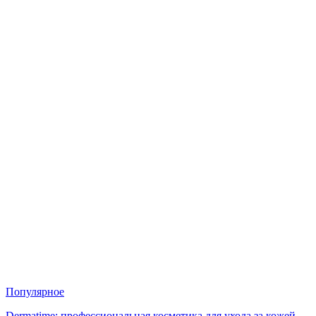
Популярное
Dermatime: профессиональная косметика для ухода за кожей —