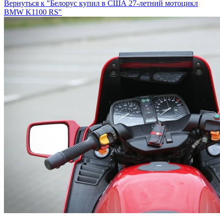
Вернуться к "Белорус купил в США 27-летний мотоцикл
BMW K1100 RS"