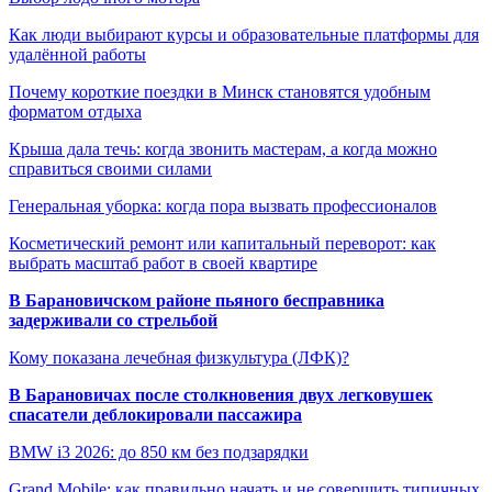
Как люди выбирают курсы и образовательные платформы для
удалённой работы
Почему короткие поездки в Минск становятся удобным
форматом отдыха
Крыша дала течь: когда звонить мастерам, а когда можно
справиться своими силами
Генеральная уборка: когда пора вызвать профессионалов
Косметический ремонт или капитальный переворот: как
выбрать масштаб работ в своей квартире
В Барановичском районе пьяного бесправника
задерживали со стрельбой
Кому показана лечебная физкультура (ЛФК)?
В Барановичах после столкновения двух легковушек
спасатели деблокировали пассажира
BMW i3 2026: до 850 км без подзарядки
Grand Mobile: как правильно начать и не совершить типичных