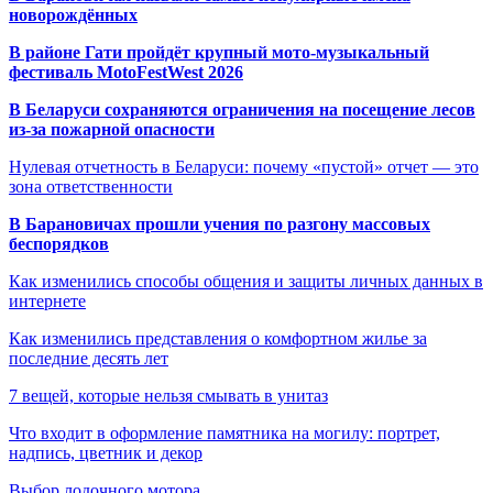
новорождённых
В районе Гати пройдёт крупный мото-музыкальный
фестиваль MotoFestWest 2026
В Беларуси сохраняются ограничения на посещение лесов
из-за пожарной опасности
Нулевая отчетность в Беларуси: почему «пустой» отчет — это
зона ответственности
В Барановичах прошли учения по разгону массовых
беспорядков
Как изменились способы общения и защиты личных данных в
интернете
Как изменились представления о комфортном жилье за
последние десять лет
7 вещей, которые нельзя смывать в унитаз
Что входит в оформление памятника на могилу: портрет,
надпись, цветник и декор
Выбор лодочного мотора