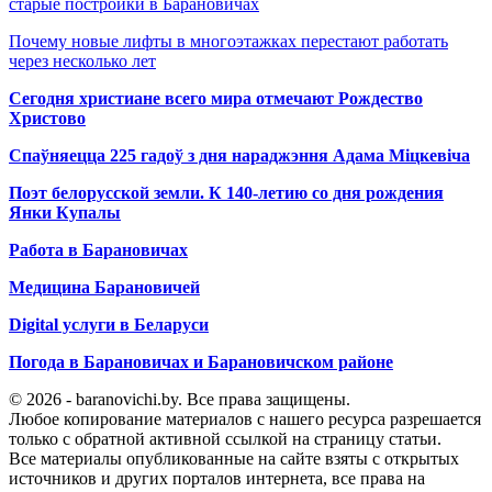
старые постройки в Барановичах
Почему новые лифты в многоэтажках перестают работать
через несколько лет
Сегодня христиане всего мира отмечают Рождество
Христово
Спаўняецца 225 гадоў з дня нараджэння Адама Міцкевіча
Поэт белорусской земли. К 140-летию со дня рождения
Янки Купалы
Работа в Барановичах
Медицина Барановичей
Digital услуги в Беларуси
Погода в Барановичах и Барановичском районе
© 2026 - baranovichi.by. Все права защищены.
Любое копирование материалов с нашего ресурса разрешается
только с обратной активной ссылкой на страницу статьи.
Все материалы опубликованные на сайте взяты с открытых
источников и других порталов интернета, все права на