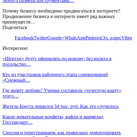
любого размера инструментами…
Почему бизнесу необходимо продвигаться в интернете?
Продвижение бизнеса в интернете имеет ряд важных
преимуществ…
Поделиться
Facebook
Twitter
Google+
WhatsApp
Pinterest
Эл. адрес
Viber
Интересное:
«Шенген» будут оформлять по-новому: без визита в
посольство…
Кто из участников районного этапа соревнований
«Снежный…
Где живёт любовь? Ученые составили «телесную карту»
этого…
Житель Бреста лишился 34 тыс. руб. Как это случилось
Какие жевательные конфеты, вафли и мармелад
Госстандарт…
Сносим и перестраиваем: как правильно демонтировать