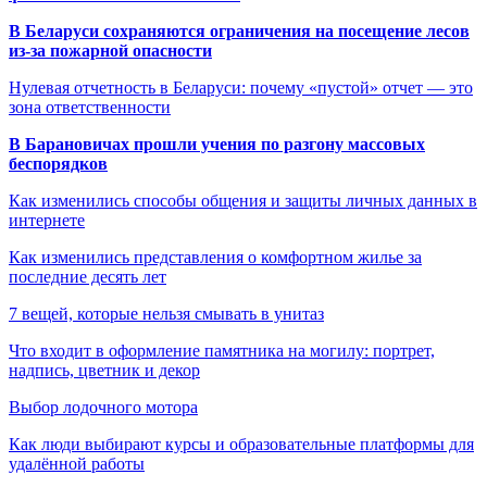
В Беларуси сохраняются ограничения на посещение лесов
из-за пожарной опасности
Нулевая отчетность в Беларуси: почему «пустой» отчет — это
зона ответственности
В Барановичах прошли учения по разгону массовых
беспорядков
Как изменились способы общения и защиты личных данных в
интернете
Как изменились представления о комфортном жилье за
последние десять лет
7 вещей, которые нельзя смывать в унитаз
Что входит в оформление памятника на могилу: портрет,
надпись, цветник и декор
Выбор лодочного мотора
Как люди выбирают курсы и образовательные платформы для
удалённой работы