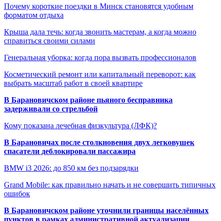
Почему короткие поездки в Минск становятся удобным
форматом отдыха
Крыша дала течь: когда звонить мастерам, а когда можно
справиться своими силами
Генеральная уборка: когда пора вызвать профессионалов
Косметический ремонт или капитальный переворот: как
выбрать масштаб работ в своей квартире
В Барановичском районе пьяного бесправника
задерживали со стрельбой
Кому показана лечебная физкультура (ЛФК)?
В Барановичах после столкновения двух легковушек
спасатели деблокировали пассажира
BMW i3 2026: до 850 км без подзарядки
Grand Mobile: как правильно начать и не совершить типичных
ошибок
В Барановичском районе уточнили границы населённых
пунктов в рамках административной актуализации