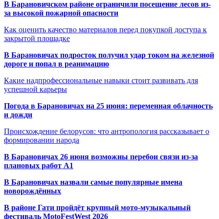
В Барановичском районе ограничили посещение лесов из-
за высокой пожарной опасности
Как оценить качество материалов перед покупкой доступа к
закрытой площадке
В Барановичах подросток получил удар током на железной
дороге и попал в реанимацию
Какие надпрофессиональные навыки стоит развивать для
успешной карьеры
Погода в Барановичах на 25 июня: переменная облачность
и дожди
Происхождение белорусов: что антропология рассказывает о
формировании народа
В Барановичах 26 июня возможны перебои связи из-за
плановых работ A1
В Барановичах назвали самые популярные имена
новорождённых
В районе Гати пройдёт крупный мото-музыкальный
фестиваль MotoFestWest 2026