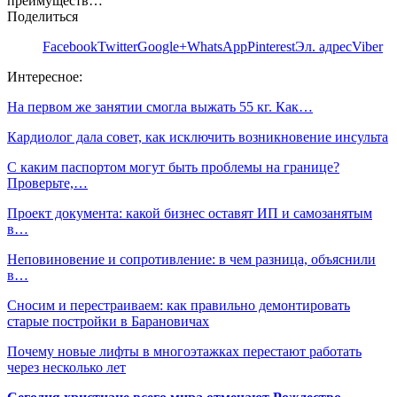
преимуществ…
Поделиться
Facebook
Twitter
Google+
WhatsApp
Pinterest
Эл. адрес
Viber
Интересное:
На первом же занятии смогла выжать 55 кг. Как…
Кардиолог дала совет, как исключить возникновение инсульта
С каким паспортом могут быть проблемы на границе?
Проверьте,…
Проект документа: какой бизнес оставят ИП и самозанятым
в…
Неповиновение и сопротивление: в чем разница, объяснили
в…
Сносим и перестраиваем: как правильно демонтировать
старые постройки в Барановичах
Почему новые лифты в многоэтажках перестают работать
через несколько лет