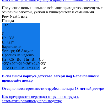
Получение новых навыков всё чаще приходится совмещать с
основной работой, учёбой в университете и семейными…
Prev
Next
1 из 2
Погода
+
32
°
C
H:
+
33°
L:
+
21°
Барановичи
Четверг, 06 Август
Прогноз на неделю
Пт
Сб
Вс
Пн
Вт
Ср
+
23°
+
20°
+
21°
+
26°
+
24°
+
23°
+
15°
+
12°
+
10°
+
12°
+
16°
+
14°
В спальном корпусе детского лагеря под Барановичами
произошёл пожар
Отец по неосторожности отрубил пальцы 13-летней дочери
Как предприятия переходят от ручного труда к
автоматизированному производству