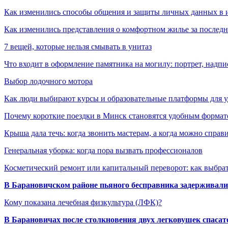
Как изменились способы общения и защиты личных данных в 
Как изменились представления о комфортном жилье за последни
7 вещей, которые нельзя смывать в унитаз
Что входит в оформление памятника на могилу: портрет, надпис
Выбор лодочного мотора
Как люди выбирают курсы и образовательные платформы для 
Почему короткие поездки в Минск становятся удобным формат
Крыша дала течь: когда звонить мастерам, а когда можно справ
Генеральная уборка: когда пора вызвать профессионалов
Косметический ремонт или капитальный переворот: как выбрат
В Барановичском районе пьяного бесправника задерживали 
Кому показана лечебная физкультура (ЛФК)?
В Барановичах после столкновения двух легковушек спаса