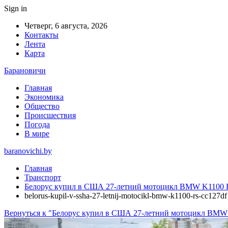
Sign in
Четверг, 6 августа, 2026
Контакты
Лента
Карта
Барановичи
Главная
Экономика
Общество
Происшествия
Погода
В мире
baranovichi.by
Главная
Транспорт
Белорус купил в США 27-летний мотоцикл BMW K1100 
belorus-kupil-v-ssha-27-letnij-motocikl-bmw-k1100-rs-cc127df
Вернуться к "Белорус купил в США 27-летний мотоцикл BMW