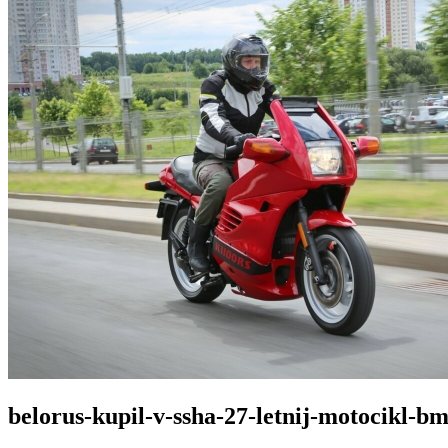
belorus-kupil-v-ssha-27-letnij-motocikl-b