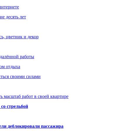
интернете
е десять лет
ь, цветник и декор
удалённой работы
ом отдыха
иться своими силами
ь масштаб работ в своей квартире
со стрельбой
тели деблокировали пассажира