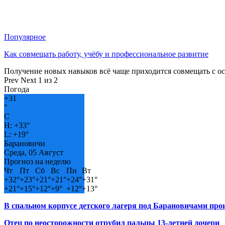
Популярное
Как совмещать работу, учёбу и профессиональное развитие
Получение новых навыков всё чаще приходится совмещать с о
Prev
Next
1 из 2
Погода
+
31
°
C
H:
+
33°
L:
+
19°
Барановичи
Среда, 05 Август
Прогноз на неделю
Чт
Пт
Сб
Вс
Пн
Вт
+
32°
+
23°
+
21°
+
21°
+
24°
+
31°
+
21°
+
15°
+
12°
+
9°
+
12°
+
13°
В спальном корпусе детского лагеря под Барановичами пр
Отец по неосторожности отрубил пальцы 13-летней дочери