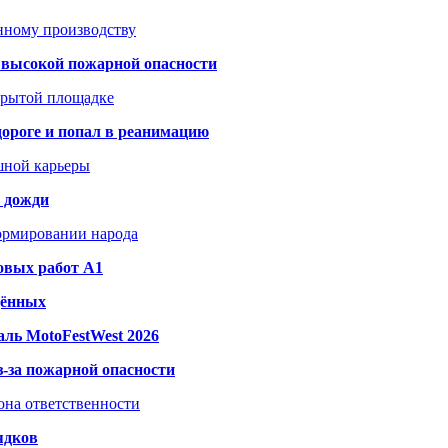
анному производству
а высокой пожарной опасности
акрытой площадке
дороге и попал в реанимацию
шной карьеры
и дожди
формировании народа
овых работ A1
дённых
ль MotoFestWest 2026
з-за пожарной опасности
зона ответственности
ядков