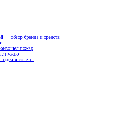
ей — обзор бренда и средств
е
произошёл пожар
 не нужно
— идеи и советы