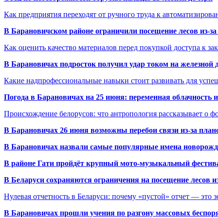
Как предприятия переходят от ручного труда к автоматизиров
В Барановичском районе ограничили посещение лесов из-з
Как оценить качество материалов перед покупкой доступа к з
В Барановичах подросток получил удар током на железной 
Какие надпрофессиональные навыки стоит развивать для успе
Погода в Барановичах на 25 июня: переменная облачность 
Происхождение белорусов: что антропология рассказывает о 
В Барановичах 26 июня возможны перебои связи из-за план
В Барановичах назвали самые популярные имена новорож
В районе Гати пройдёт крупный мото-музыкальный фестива
В Беларуси сохраняются ограничения на посещение лесов и
Нулевая отчетность в Беларуси: почему «пустой» отчет — это 
В Барановичах прошли учения по разгону массовых беспор