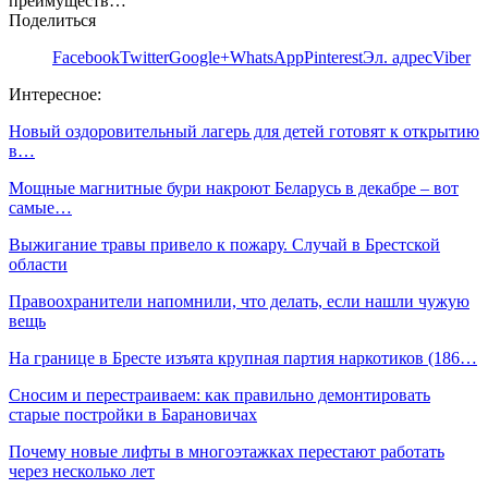
преимуществ…
Поделиться
Facebook
Twitter
Google+
WhatsApp
Pinterest
Эл. адрес
Viber
Интересное:
Новый оздоровительный лагерь для детей готовят к открытию
в…
Мощные магнитные бури накроют Беларусь в декабре – вот
самые…
Выжигание травы привело к пожару. Случай в Брестской
области
Правоохранители напомнили, что делать, если нашли чужую
вещь
На границе в Бресте изъята крупная партия наркотиков (186…
Сносим и перестраиваем: как правильно демонтировать
старые постройки в Барановичах
Почему новые лифты в многоэтажках перестают работать
через несколько лет