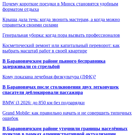
Почему короткие поездки в Минск становятся удобным
форматом отдыха
Крыша дала течь: когда звонить мастерам, а когда можно
справиться своими силами
Генеральная уборка: когда пора вызвать профессионалов
Косметический ремонт или капитальный переворот: как
выбрать масштаб работ в своей квартире
В Барановичском районе пьяного бесправника
задерживали со стрельбой
Кому показана лечебная физкультура (ЛФК)?
В Барановичах после столкновения двух легковушек
спасатели деблокировали пассажира
BMW i3 2026: до 850 км без подзарядки
Grand Mobile: как правильно начать и не совершить типичных
ошибок
В Барановичском районе уточнили границы населённых
пунктов в рамках административной актуализации