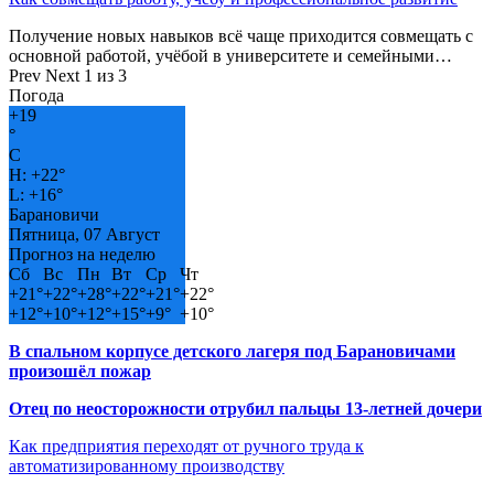
Получение новых навыков всё чаще приходится совмещать с
основной работой, учёбой в университете и семейными…
Prev
Next
1 из 3
Погода
+
19
°
C
H:
+
22°
L:
+
16°
Барановичи
Пятница, 07 Август
Прогноз на неделю
Сб
Вс
Пн
Вт
Ср
Чт
+
21°
+
22°
+
28°
+
22°
+
21°
+
22°
+
12°
+
10°
+
12°
+
15°
+
9°
+
10°
В спальном корпусе детского лагеря под Барановичами
произошёл пожар
Отец по неосторожности отрубил пальцы 13-летней дочери
Как предприятия переходят от ручного труда к
автоматизированному производству