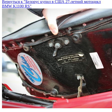
Вернуться к "Белорус купил в США 27-летний мотоцикл
BMW K1100 RS"