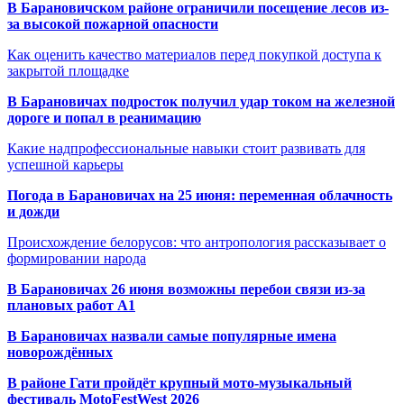
В Барановичском районе ограничили посещение лесов из-
за высокой пожарной опасности
Как оценить качество материалов перед покупкой доступа к
закрытой площадке
В Барановичах подросток получил удар током на железной
дороге и попал в реанимацию
Какие надпрофессиональные навыки стоит развивать для
успешной карьеры
Погода в Барановичах на 25 июня: переменная облачность
и дожди
Происхождение белорусов: что антропология рассказывает о
формировании народа
В Барановичах 26 июня возможны перебои связи из-за
плановых работ A1
В Барановичах назвали самые популярные имена
новорождённых
В районе Гати пройдёт крупный мото-музыкальный
фестиваль MotoFestWest 2026