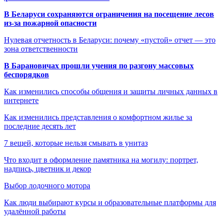
В Беларуси сохраняются ограничения на посещение лесов
из-за пожарной опасности
Нулевая отчетность в Беларуси: почему «пустой» отчет — это
зона ответственности
В Барановичах прошли учения по разгону массовых
беспорядков
Как изменились способы общения и защиты личных данных в
интернете
Как изменились представления о комфортном жилье за
последние десять лет
7 вещей, которые нельзя смывать в унитаз
Что входит в оформление памятника на могилу: портрет,
надпись, цветник и декор
Выбор лодочного мотора
Как люди выбирают курсы и образовательные платформы для
удалённой работы