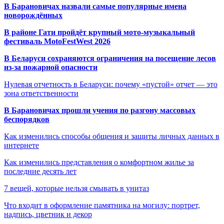
В Барановичах назвали самые популярные имена
новорождённых
В районе Гати пройдёт крупный мото-музыкальный
фестиваль MotoFestWest 2026
В Беларуси сохраняются ограничения на посещение лесов
из-за пожарной опасности
Нулевая отчетность в Беларуси: почему «пустой» отчет — это
зона ответственности
В Барановичах прошли учения по разгону массовых
беспорядков
Как изменились способы общения и защиты личных данных в
интернете
Как изменились представления о комфортном жилье за
последние десять лет
7 вещей, которые нельзя смывать в унитаз
Что входит в оформление памятника на могилу: портрет,
надпись, цветник и декор