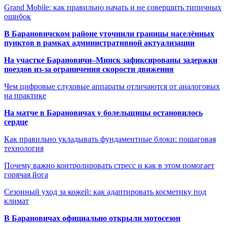
Grand Mobile: как правильно начать и не совершить типичных
ошибок
В Барановичском районе уточнили границы населённых
пунктов в рамках административной актуализации
На участке Барановичи–Минск зафиксированы задержки
поездов из-за ограничения скорости движения
Чем цифровые слуховые аппараты отличаются от аналоговых
на практике
На матче в Барановичах у болельщицы остановилось
сердце
Как правильно укладывать фундаментные блоки: пошаговая
технология
Почему важно контролировать стресс и как в этом помогает
горячая йога
Сезонный уход за кожей: как адаптировать косметику под
климат
В Барановичах официально открыли мотосезон