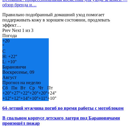
обзор бренда и…
Правильно подобранный домашний уход помогает
поддерживать кожу в хорошем состоянии, продлевать
эффект…
Prev
Next
1 из 3
Погода
+
20
°
C
H:
+
22°
L:
+
10°
Барановичи
Воскресенье, 09
Август
Прогноз на неделю
Сб
Пн
Вт
Ср
Чт
Пт
+
20°
+
27°
+
22°
+
20°
+
20°
+
24°
+
12°
+
12°
+
14°
+
10°
+
11°
+
10°
64-летний мужчина погиб во время работы с мотоблоком
В спальном корпусе детского лагеря под Барановичами
произошёл пожар