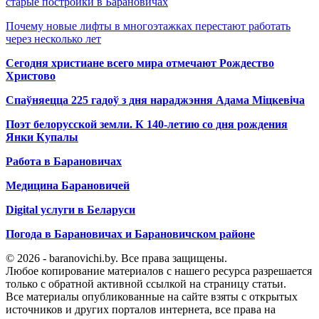
старые постройки в Барановичах
Почему новые лифты в многоэтажках перестают работать
через несколько лет
Сегодня христиане всего мира отмечают Рождество
Христово
Спаўняецца 225 гадоў з дня нараджэння Адама Міцкевіча
Поэт белорусской земли. К 140-летию со дня рождения
Янки Купалы
Работа в Барановичах
Медицина Барановичей
Digital услуги в Беларуси
Погода в Барановичах и Барановичском районе
© 2026 - baranovichi.by. Все права защищены.
Любое копирование материалов с нашего ресурса разрешается
только с обратной активной ссылкой на страницу статьи.
Все материалы опубликованные на сайте взяты с открытых
источников и других порталов интернета, все права на