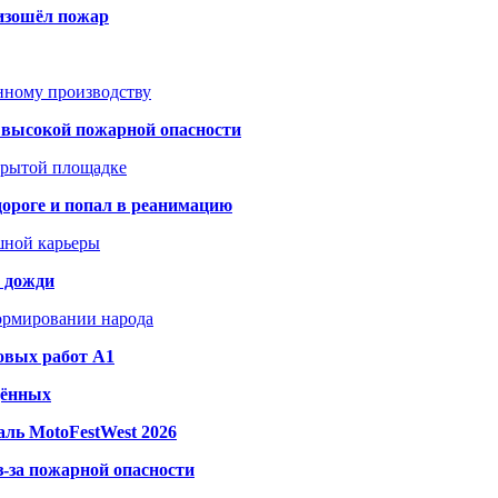
оизошёл пожар
анному производству
а высокой пожарной опасности
акрытой площадке
дороге и попал в реанимацию
шной карьеры
и дожди
формировании народа
овых работ A1
дённых
ль MotoFestWest 2026
з-за пожарной опасности