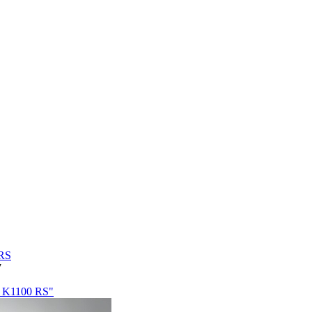
RS
7
 K1100 RS"