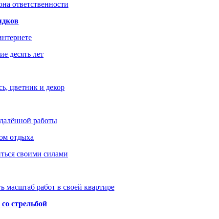
зона ответственности
ядков
интернете
е десять лет
ь, цветник и декор
удалённой работы
ом отдыха
иться своими силами
ь масштаб работ в своей квартире
со стрельбой