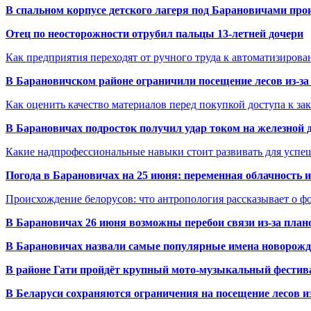
В спальном корпусе детского лагеря под Барановичами пр
Отец по неосторожности отрубил пальцы 13-летней дочери
Как предприятия переходят от ручного труда к автоматизиров
В Барановичском районе ограничили посещение лесов из-з
Как оценить качество материалов перед покупкой доступа к з
В Барановичах подросток получил удар током на железной 
Какие надпрофессиональные навыки стоит развивать для успе
Погода в Барановичах на 25 июня: переменная облачность 
Происхождение белорусов: что антропология рассказывает о 
В Барановичах 26 июня возможны перебои связи из-за план
В Барановичах назвали самые популярные имена новорож
В районе Гати пройдёт крупный мото-музыкальный фестива
В Беларуси сохраняются ограничения на посещение лесов и