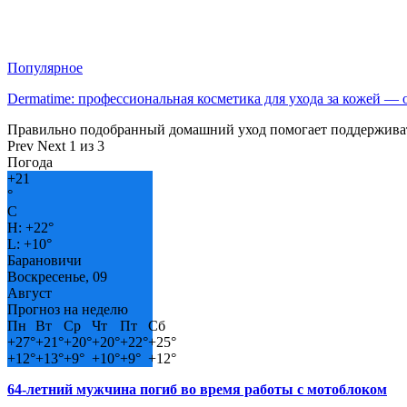
Популярное
Dermatime: профессиональная косметика для ухода за кожей —
Правильно подобранный домашний уход помогает поддерживат
Prev
Next
1 из 3
Погода
+
21
°
C
H:
+
22°
L:
+
10°
Барановичи
Воскресенье, 09
Август
Прогноз на неделю
Пн
Вт
Ср
Чт
Пт
Сб
+
27°
+
21°
+
20°
+
20°
+
22°
+
25°
+
12°
+
13°
+
9°
+
10°
+
9°
+
12°
64-летний мужчина погиб во время работы с мотоблоком