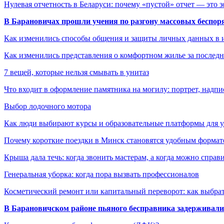
Нулевая отчетность в Беларуси: почему «пустой» отчет — это 
В Барановичах прошли учения по разгону массовых беспор
Как изменились способы общения и защиты личных данных в 
Как изменились представления о комфортном жилье за последни
7 вещей, которые нельзя смывать в унитаз
Что входит в оформление памятника на могилу: портрет, надпис
Выбор лодочного мотора
Как люди выбирают курсы и образовательные платформы для 
Почему короткие поездки в Минск становятся удобным формат
Крыша дала течь: когда звонить мастерам, а когда можно справ
Генеральная уборка: когда пора вызвать профессионалов
Косметический ремонт или капитальный переворот: как выбрат
В Барановичском районе пьяного бесправника задерживали 