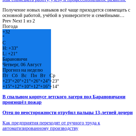
Получение новых навыков всё чаще приходится совмещать с
основной работой, учёбой в университете и семейными…
Prev
Next
1 из 2
Погода
+
32
°
C
H:
+
33°
L:
+
21°
Барановичи
Четверг, 06 Август
Прогноз на неделю
Пт
Сб
Вс
Пн
Вт
Ср
+
23°
+
20°
+
21°
+
26°
+
24°
+
23°
+
15°
+
12°
+
10°
+
12°
+
16°
+
14°
В спальном корпусе детского лагеря под Барановичами
произошёл пожар
Отец по неосторожности отрубил пальцы 13-летней дочери
Как предприятия переходят от ручного труда к
автоматизированному производству