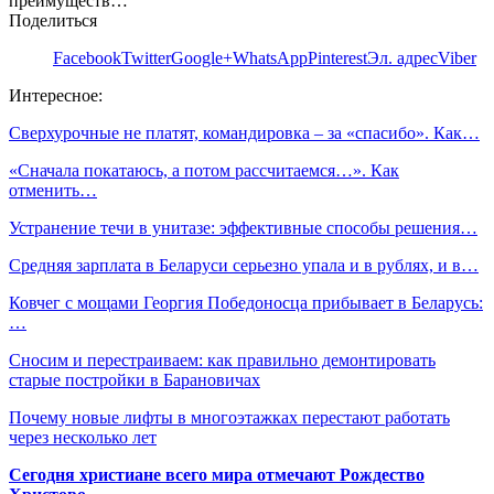
преимуществ…
Поделиться
Facebook
Twitter
Google+
WhatsApp
Pinterest
Эл. адрес
Viber
Интересное:
Сверхурочные не платят, командировка – за «спасибо». Как…
«Сначала покатаюсь, а потом рассчитаемся…». Как
отменить…
Устранение течи в унитазе: эффективные способы решения…
Средняя зарплата в Беларуси серьезно упала и в рублях, и в…
Ковчег с мощами Георгия Победоносца прибывает в Беларусь:
…
Сносим и перестраиваем: как правильно демонтировать
старые постройки в Барановичах
Почему новые лифты в многоэтажках перестают работать
через несколько лет
Сегодня христиане всего мира отмечают Рождество