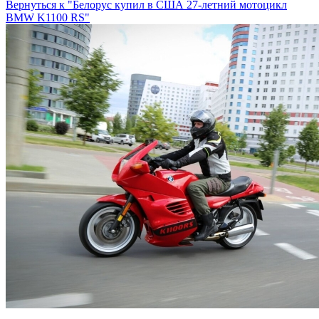
Вернуться к "Белорус купил в США 27-летний мотоцикл
BMW K1100 RS"