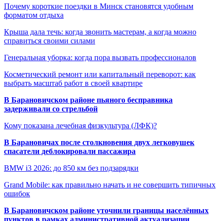
Почему короткие поездки в Минск становятся удобным
форматом отдыха
Крыша дала течь: когда звонить мастерам, а когда можно
справиться своими силами
Генеральная уборка: когда пора вызвать профессионалов
Косметический ремонт или капитальный переворот: как
выбрать масштаб работ в своей квартире
В Барановичском районе пьяного бесправника
задерживали со стрельбой
Кому показана лечебная физкультура (ЛФК)?
В Барановичах после столкновения двух легковушек
спасатели деблокировали пассажира
BMW i3 2026: до 850 км без подзарядки
Grand Mobile: как правильно начать и не совершить типичных
ошибок
В Барановичском районе уточнили границы населённых
пунктов в рамках административной актуализации