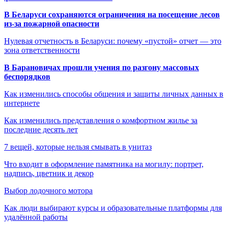
В Беларуси сохраняются ограничения на посещение лесов
из-за пожарной опасности
Нулевая отчетность в Беларуси: почему «пустой» отчет — это
зона ответственности
В Барановичах прошли учения по разгону массовых
беспорядков
Как изменились способы общения и защиты личных данных в
интернете
Как изменились представления о комфортном жилье за
последние десять лет
7 вещей, которые нельзя смывать в унитаз
Что входит в оформление памятника на могилу: портрет,
надпись, цветник и декор
Выбор лодочного мотора
Как люди выбирают курсы и образовательные платформы для
удалённой работы