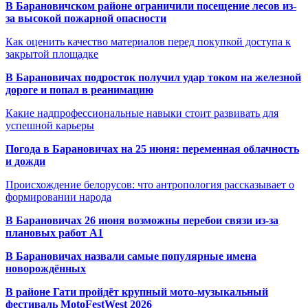
В Барановичском районе ограничили посещение лесов из-
за высокой пожарной опасности
Как оценить качество материалов перед покупкой доступа к
закрытой площадке
В Барановичах подросток получил удар током на железной
дороге и попал в реанимацию
Какие надпрофессиональные навыки стоит развивать для
успешной карьеры
Погода в Барановичах на 25 июня: переменная облачность
и дожди
Происхождение белорусов: что антропология рассказывает о
формировании народа
В Барановичах 26 июня возможны перебои связи из-за
плановых работ A1
В Барановичах назвали самые популярные имена
новорождённых
В районе Гати пройдёт крупный мото-музыкальный
фестиваль MotoFestWest 2026