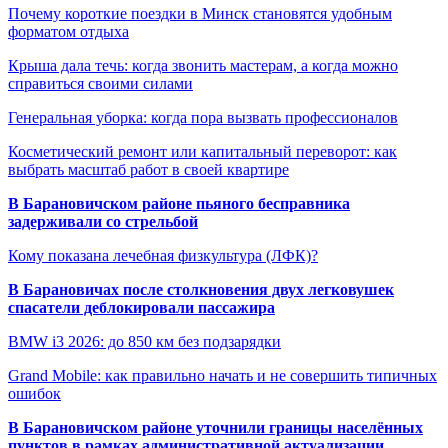
Почему короткие поездки в Минск становятся удобным
форматом отдыха
Крыша дала течь: когда звонить мастерам, а когда можно
справиться своими силами
Генеральная уборка: когда пора вызвать профессионалов
Косметический ремонт или капитальный переворот: как
выбрать масштаб работ в своей квартире
В Барановичском районе пьяного бесправника
задерживали со стрельбой
Кому показана лечебная физкультура (ЛФК)?
В Барановичах после столкновения двух легковушек
спасатели деблокировали пассажира
BMW i3 2026: до 850 км без подзарядки
Grand Mobile: как правильно начать и не совершить типичных
ошибок
В Барановичском районе уточнили границы населённых
пунктов в рамках административной актуализации