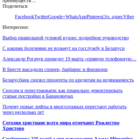
преимуществ…
Поделиться
Facebook
Twitter
Google+
WhatsApp
Pinterest
Эл. адрес
Viber
Интересное:
Выбор правильной угловой кухни: подробное руководство
С какими болезнями не возьмут на госслужбу в Беларуси
Александр Рогачук проведет 19 марта «прямую телефонную…
В Бресте высадили спиреи, барбарис и форзиции
Беларусбанк снизил проценты по кредитам на недвижимость
Сносим и перестраиваем: как правильно демонтировать
старые постройки в Барановичах
Почему новые лифты в многоэтажках перестают работать
через несколько лет
Сегодня христиане всего мира отмечают Рождество
Христово
Спаўняецца 225 гадоў з дня нараджэння Адама Міцкевіча