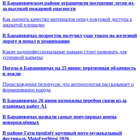
В Барановичском районе ограничили посещение лесов из-
за высокой пожарной опасности
Как оценить качество материалов перед покупкой доступа к
закрытой площадке
В Барановичах подросток получил удар током на железной
дороге и попал в реанимацию
Какие надпрофессиональные навыки стоит развивать для
успешной карьеры
Погода в Барановичах на 25 июня: переменная облачность
и дожди
Происхождение белорусов: что антропология рассказывает о
формировании народа
В Барановичах 26 июня возможны перебои связи из-за
плановых работ A1
В Барановичах назвали самые популярные имена
новорождённых
В районе Гати пройдёт крупный мото-музыкальный
фестиваль MotoFestWest 2026