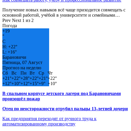
Получение новых навыков всё чаще приходится совмещать с
основной работой, учёбой в университете и семейными…
Prev
Next
1 из 2
Погода
+
19
°
C
H:
+
22°
L:
+
16°
Барановичи
Пятница, 07 Август
Прогноз на неделю
Сб
Вс
Пн
Вт
Ср
Чт
+
21°
+
22°
+
28°
+
22°
+
21°
+
22°
+
12°
+
10°
+
12°
+
15°
+
9°
+
10°
В спальном корпусе детского лагеря под Барановичами
произошёл пожар
Отец по неосторожности отрубил пальцы 13-летней дочери
Как предприятия переходят от ручного труда к
автоматизированному производству