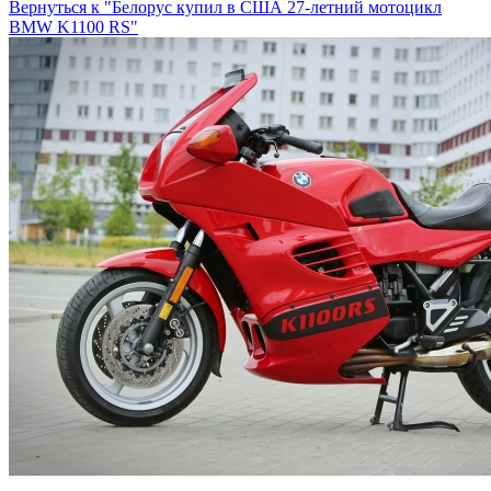
Вернуться к "Белорус купил в США 27-летний мотоцикл
BMW K1100 RS"