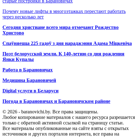
старые постройки в Барановичах
Почему новые лифты в многоэтажках перестают работать
через несколько лет
Сегодня христиане всего мира отмечают Рождество
Христово
Спаўняецца 225 гадоў з дня нараджэння Адама Міцкевіча
Поэт белорусской земли. К 140-летию со дня рождения
Янки Купалы
Работа в Барановичах
Медицина Барановичей
Digital услуги в Беларуси
Погода в Барановичах и Барановичском районе
© 2026 - baranovichi.by. Все права защищены.
Любое копирование материалов с нашего ресурса разрешается
только с обратной активной ссылкой на страницу статьи.
Все материалы опубликованные на сайте взяты с открытых
источников и других порталов интернета, все права на