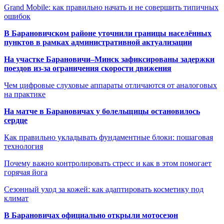
Grand Mobile: как правильно начать и не совершить типичных
ошибок
В Барановичском районе уточнили границы населённых
пунктов в рамках административной актуализации
На участке Барановичи–Минск зафиксированы задержки
поездов из-за ограничения скорости движения
Чем цифровые слуховые аппараты отличаются от аналоговых
на практике
На матче в Барановичах у болельщицы остановилось
сердце
Как правильно укладывать фундаментные блоки: пошаговая
технология
Почему важно контролировать стресс и как в этом помогает
горячая йога
Сезонный уход за кожей: как адаптировать косметику под
климат
В Барановичах официально открыли мотосезон