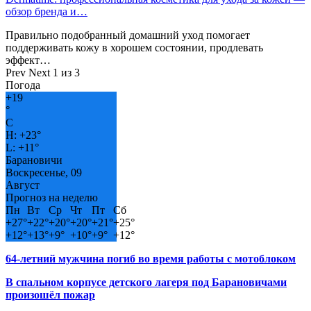
обзор бренда и…
Правильно подобранный домашний уход помогает
поддерживать кожу в хорошем состоянии, продлевать
эффект…
Prev
Next
1 из 3
Погода
+
19
°
C
H:
+
23°
L:
+
11°
Барановичи
Воскресенье, 09
Август
Прогноз на неделю
Пн
Вт
Ср
Чт
Пт
Сб
+
27°
+
22°
+
20°
+
20°
+
21°
+
25°
+
12°
+
13°
+
9°
+
10°
+
9°
+
12°
64-летний мужчина погиб во время работы с мотоблоком
В спальном корпусе детского лагеря под Барановичами
произошёл пожар