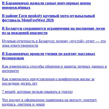
В Барановичах назвали самые популярные имена
новорождённых
В районе Гати пройдёт крупный мото-музыкальный
фестиваль MotoFestWest 2026
В Беларуси сохраняются ограничения на посещение лесов
из-за пожарной опасности
Нулевая отчетность в Беларуси: почему «пустой» отчет — это
зона ответственности
В Барановичах прошли учения по разгону массовых
беспорядков
Как изменились способы общения и защиты личных данных в
интернете
Как изменились представления о комфортном жилье за
последние десять лет
7 вещей, которые нельзя смывать в унитаз
Что входит в оформление памятника на могилу: портрет,
надпись, цветник и декор