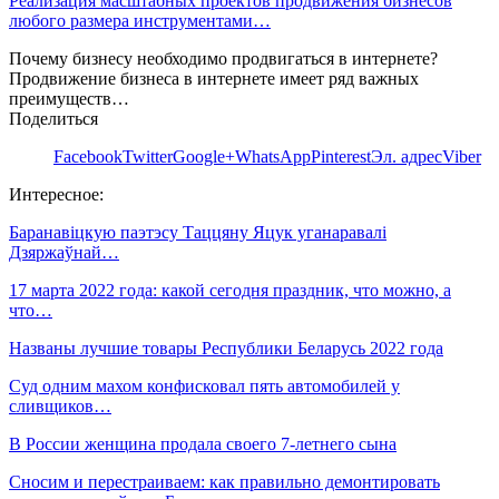
Реализация масштабных проектов продвижения бизнесов
любого размера инструментами…
Почему бизнесу необходимо продвигаться в интернете?
Продвижение бизнеса в интернете имеет ряд важных
преимуществ…
Поделиться
Facebook
Twitter
Google+
WhatsApp
Pinterest
Эл. адрес
Viber
Интересное:
Баранавіцкую паэтэсу Таццяну Яцук уганаравалі
Дзяржаўнай…
17 марта 2022 года: какой сегодня праздник, что можно, а
что…
Названы лучшие товары Республики Беларусь 2022 года
Суд одним махом конфисковал пять автомобилей у
сливщиков…
В России женщина продала своего 7-летнего сына
Сносим и перестраиваем: как правильно демонтировать