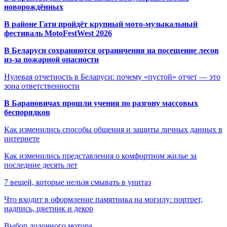
новорождённых
В районе Гати пройдёт крупный мото-музыкальный
фестиваль MotoFestWest 2026
В Беларуси сохраняются ограничения на посещение лесов
из-за пожарной опасности
Нулевая отчетность в Беларуси: почему «пустой» отчет — это
зона ответственности
В Барановичах прошли учения по разгону массовых
беспорядков
Как изменились способы общения и защиты личных данных в
интернете
Как изменились представления о комфортном жилье за
последние десять лет
7 вещей, которые нельзя смывать в унитаз
Что входит в оформление памятника на могилу: портрет,
надпись, цветник и декор
Выбор лодочного мотора