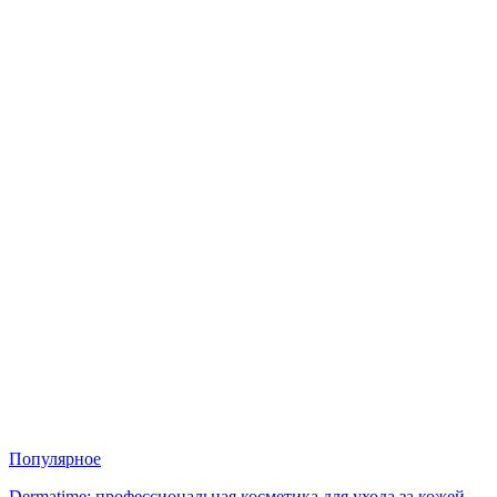
Популярное
Dermatime: профессиональная косметика для ухода за кожей —