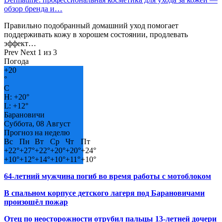
обзор бренда и…
Правильно подобранный домашний уход помогает
поддерживать кожу в хорошем состоянии, продлевать
эффект…
Prev
Next
1 из 3
Погода
+
20
°
C
H:
+
20°
L:
+
12°
Барановичи
Суббота, 08 Август
Прогноз на неделю
Вс
Пн
Вт
Ср
Чт
Пт
+
22°
+
27°
+
22°
+
20°
+
20°
+
24°
+
10°
+
12°
+
14°
+
10°
+
11°
+
10°
64-летний мужчина погиб во время работы с мотоблоком
В спальном корпусе детского лагеря под Барановичами
произошёл пожар
Отец по неосторожности отрубил пальцы 13-летней дочери