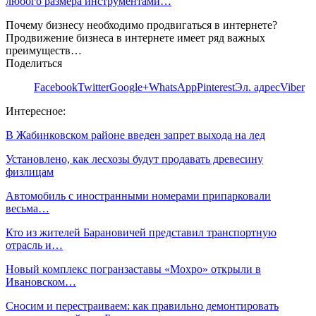
любого размера инструментами…
Почему бизнесу необходимо продвигаться в интернете?
Продвижение бизнеса в интернете имеет ряд важных
преимуществ…
Поделиться
Facebook
Twitter
Google+
WhatsApp
Pinterest
Эл. адрес
Viber
Интересное:
В Жабинковском районе введен запрет выхода на лед
Установлено, как лесхозы будут продавать древесину
физлицам
Автомобиль с иностранными номерами припарковали
весьма…
Кто из жителей Барановичей представил транспортную
отрасль и…
Новый комплекс погранзаставы «Мохро» открыли в
Ивановском…
Сносим и перестраиваем: как правильно демонтировать