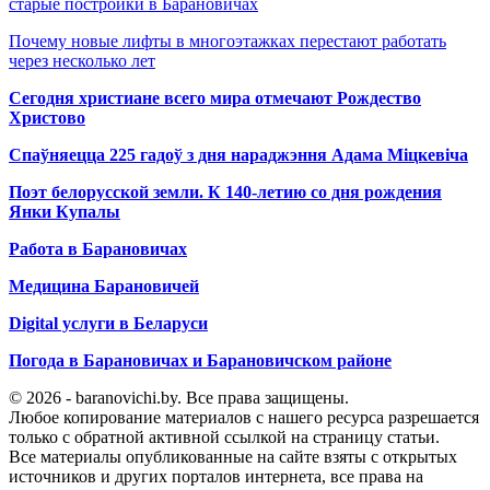
старые постройки в Барановичах
Почему новые лифты в многоэтажках перестают работать
через несколько лет
Сегодня христиане всего мира отмечают Рождество
Христово
Спаўняецца 225 гадоў з дня нараджэння Адама Міцкевіча
Поэт белорусской земли. К 140-летию со дня рождения
Янки Купалы
Работа в Барановичах
Медицина Барановичей
Digital услуги в Беларуси
Погода в Барановичах и Барановичском районе
© 2026 - baranovichi.by. Все права защищены.
Любое копирование материалов с нашего ресурса разрешается
только с обратной активной ссылкой на страницу статьи.
Все материалы опубликованные на сайте взяты с открытых
источников и других порталов интернета, все права на