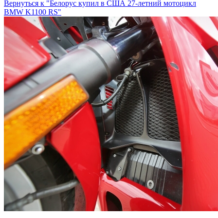
Вернуться к "Белорус купил в США 27-летний мотоцикл
BMW K1100 RS"