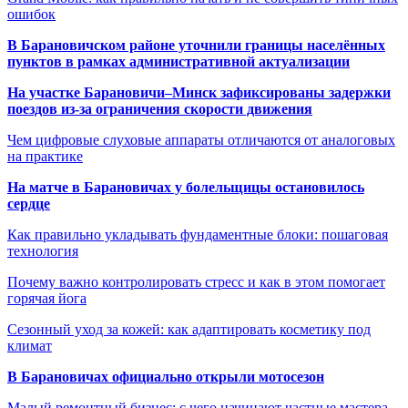
ошибок
В Барановичском районе уточнили границы населённых
пунктов в рамках административной актуализации
На участке Барановичи–Минск зафиксированы задержки
поездов из-за ограничения скорости движения
Чем цифровые слуховые аппараты отличаются от аналоговых
на практике
На матче в Барановичах у болельщицы остановилось
сердце
Как правильно укладывать фундаментные блоки: пошаговая
технология
Почему важно контролировать стресс и как в этом помогает
горячая йога
Сезонный уход за кожей: как адаптировать косметику под
климат
В Барановичах официально открыли мотосезон
Малый ремонтный бизнес: с чего начинают частные мастера