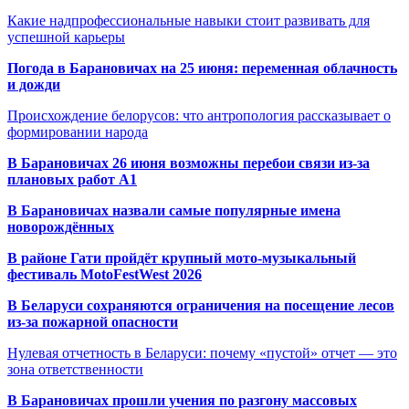
Какие надпрофессиональные навыки стоит развивать для
успешной карьеры
Погода в Барановичах на 25 июня: переменная облачность
и дожди
Происхождение белорусов: что антропология рассказывает о
формировании народа
В Барановичах 26 июня возможны перебои связи из-за
плановых работ A1
В Барановичах назвали самые популярные имена
новорождённых
В районе Гати пройдёт крупный мото-музыкальный
фестиваль MotoFestWest 2026
В Беларуси сохраняются ограничения на посещение лесов
из-за пожарной опасности
Нулевая отчетность в Беларуси: почему «пустой» отчет — это
зона ответственности
В Барановичах прошли учения по разгону массовых