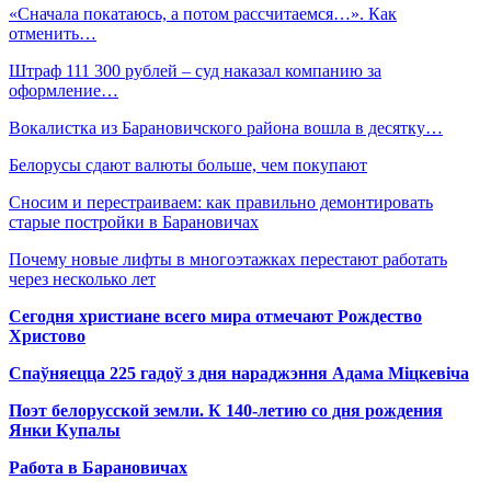
«Сначала покатаюсь, а потом рассчитаемся…». Как
отменить…
Штраф 111 300 рублей – суд наказал компанию за
оформление…
Вокалистка из Барановичского района вошла в десятку…
Белорусы сдают валюты больше, чем покупают
Сносим и перестраиваем: как правильно демонтировать
старые постройки в Барановичах
Почему новые лифты в многоэтажках перестают работать
через несколько лет
Сегодня христиане всего мира отмечают Рождество
Христово
Спаўняецца 225 гадоў з дня нараджэння Адама Міцкевіча
Поэт белорусской земли. К 140-летию со дня рождения
Янки Купалы
Работа в Барановичах