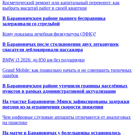
Косметический ремонт или капитальный переворот: как
выбрать масштаб работ в своей квартире
В Барановичском районе пьяного бесправника
задерживали со стрельбой
Кому показана лечебная физкультура (ЛФК)?
В Барановичах после столкновения двух легковушек
спасатели деблокировали пассажира
BMW i3 2026: до 850 км без подзарядки
Grand Mobile: как правильно начать и не совершить типичных
ошибок
В Барановичском районе уточнили границы населённых
пунктов в рамках административной актуализации
На участке Барановичи–Минск зафиксированы задержки
поездов из-за ограничения скорости движения
Чем цифровые слуховые аппараты отличаются от аналоговых
на практике
На матче в Барановичах у болельщицы остановилось