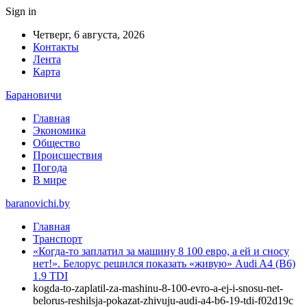
Sign in
Четверг, 6 августа, 2026
Контакты
Лента
Карта
Барановичи
Главная
Экономика
Общество
Происшествия
Погода
В мире
baranovichi.by
Главная
Транспорт
«Когда-то заплатил за машину 8 100 евро, а ей и сносу
нет!». Белорус решился показать «живую» Audi A4 (B6)
1.9 TDI
kogda-to-zaplatil-za-mashinu-8-100-evro-a-ej-i-snosu-net-
belorus-reshilsja-pokazat-zhivuju-audi-a4-b6-19-tdi-f02d19c