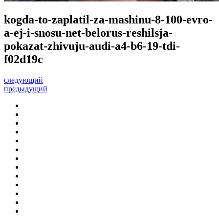
kogda-to-zaplatil-za-mashinu-8-100-evro-
a-ej-i-snosu-net-belorus-reshilsja-
pokazat-zhivuju-audi-a4-b6-19-tdi-
f02d19c
следующий
предыдущий