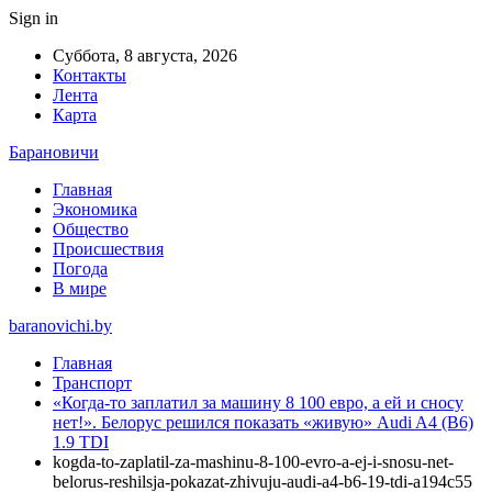
Sign in
Суббота, 8 августа, 2026
Контакты
Лента
Карта
Барановичи
Главная
Экономика
Общество
Происшествия
Погода
В мире
baranovichi.by
Главная
Транспорт
«Когда-то заплатил за машину 8 100 евро, а ей и сносу
нет!». Белорус решился показать «живую» Audi A4 (B6)
1.9 TDI
kogda-to-zaplatil-za-mashinu-8-100-evro-a-ej-i-snosu-net-
belorus-reshilsja-pokazat-zhivuju-audi-a4-b6-19-tdi-a194c55