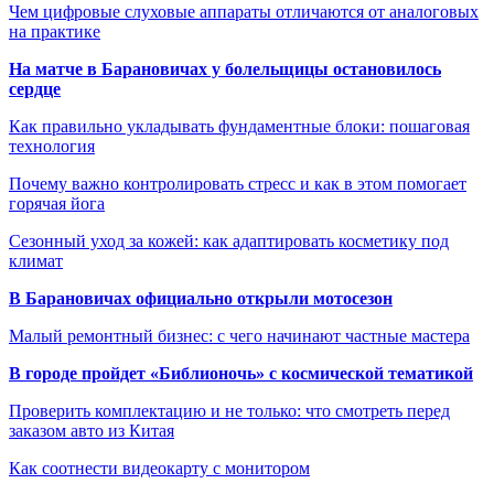
Чем цифровые слуховые аппараты отличаются от аналоговых
на практике
На матче в Барановичах у болельщицы остановилось
сердце
Как правильно укладывать фундаментные блоки: пошаговая
технология
Почему важно контролировать стресс и как в этом помогает
горячая йога
Сезонный уход за кожей: как адаптировать косметику под
климат
В Барановичах официально открыли мотосезон
Малый ремонтный бизнес: с чего начинают частные мастера
В городе пройдет «Библионочь» с космической тематикой
Проверить комплектацию и не только: что смотреть перед
заказом авто из Китая
Как соотнести видеокарту с монитором