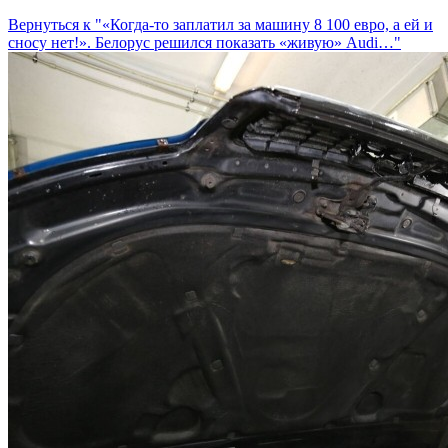
Вернуться к "«Когда-то заплатил за машину 8 100 евро, а ей и
сносу нет!». Белорус решился показать «живую» Audi…"