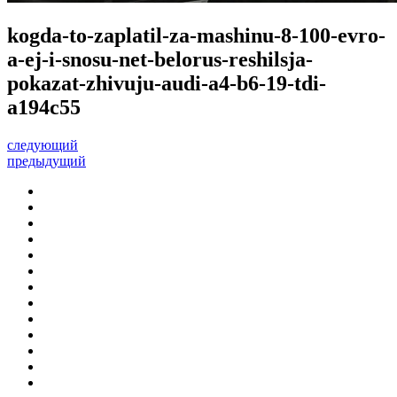
kogda-to-zaplatil-za-mashinu-8-100-evro-
a-ej-i-snosu-net-belorus-reshilsja-
pokazat-zhivuju-audi-a4-b6-19-tdi-
a194c55
следующий
предыдущий