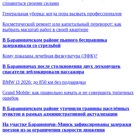
справиться своими силами
Генеральная уборка: когда пора вызвать профессионалов
Косметический ремонт или капитальный переворот: как
выбрать масштаб работ в своей квартире
В Барановичском районе пьяного бесправника
задерживали со стрельбой
Кому показана лечебная физкультура (ЛФК)?
В Барановичах после столкновения двух легковушек
спасатели деблокировали пассажира
BMW i3 2026: до 850 км без подзарядки
Grand Mobile: как правильно начать и не совершить типичных
ошибок
В Барановичском районе уточнили границы населённых
пунктов в рамках административной актуализации
На участке Барановичи–Минск зафиксированы задержки
поездов из-за ограничения скорости движения