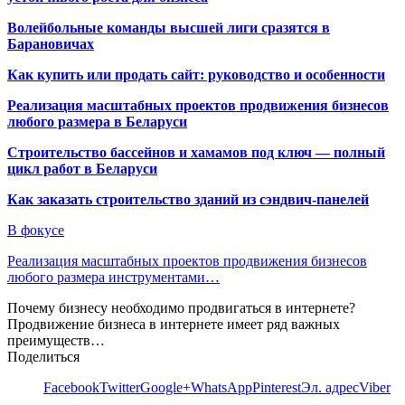
Волейбольные команды высшей лиги сразятся в
Барановичах
Как купить или продать сайт: руководство и особенности
Реализация масштабных проектов продвижения бизнесов
любого размера в Беларуси
Строительство бассейнов и хамамов под ключ — полный
цикл работ в Беларуси
Как заказать строительство зданий из сэндвич-панелей
В фокусе
Реализация масштабных проектов продвижения бизнесов
любого размера инструментами…
Почему бизнесу необходимо продвигаться в интернете?
Продвижение бизнеса в интернете имеет ряд важных
преимуществ…
Поделиться
Facebook
Twitter
Google+
WhatsApp
Pinterest
Эл. адрес
Viber