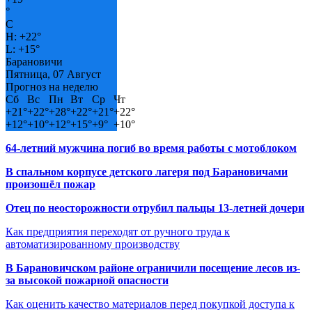
°
C
H:
+
22°
L:
+
15°
Барановичи
Пятница, 07 Август
Прогноз на неделю
Сб
Вс
Пн
Вт
Ср
Чт
+
21°
+
22°
+
28°
+
22°
+
21°
+
22°
+
12°
+
10°
+
12°
+
15°
+
9°
+
10°
64-летний мужчина погиб во время работы с мотоблоком
В спальном корпусе детского лагеря под Барановичами
произошёл пожар
Отец по неосторожности отрубил пальцы 13-летней дочери
Как предприятия переходят от ручного труда к
автоматизированному производству
В Барановичском районе ограничили посещение лесов из-
за высокой пожарной опасности
Как оценить качество материалов перед покупкой доступа к