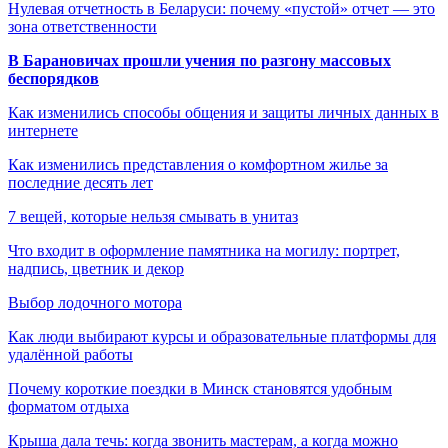
Нулевая отчетность в Беларуси: почему «пустой» отчет — это
зона ответственности
В Барановичах прошли учения по разгону массовых
беспорядков
Как изменились способы общения и защиты личных данных в
интернете
Как изменились представления о комфортном жилье за
последние десять лет
7 вещей, которые нельзя смывать в унитаз
Что входит в оформление памятника на могилу: портрет,
надпись, цветник и декор
Выбор лодочного мотора
Как люди выбирают курсы и образовательные платформы для
удалённой работы
Почему короткие поездки в Минск становятся удобным
форматом отдыха
Крыша дала течь: когда звонить мастерам, а когда можно