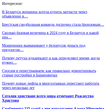
Интересное:
В Беларуси женщина хотела купить запчасти через
объявление в…
Брестская гандбольная команда досрочно стала бронзовым…
Сколько базовая величина в 2024 году в Беларуси и какой
она…
Мошенники выманивают у белорусов деньги под
предлогом…
Почему петухи кукарекают и как определяют время, когда
нужно…
Сносим и перестраиваем: как правильно демонтировать
старые постройки в Барановичах
Почему новые лифты в многоэтажках перестают работать
через несколько лет
Сегодня христиане всего мира отмечают Рождество
Христово
Спаўняецца 225 гадоў з дня нараджэння Адама Міцкевіча