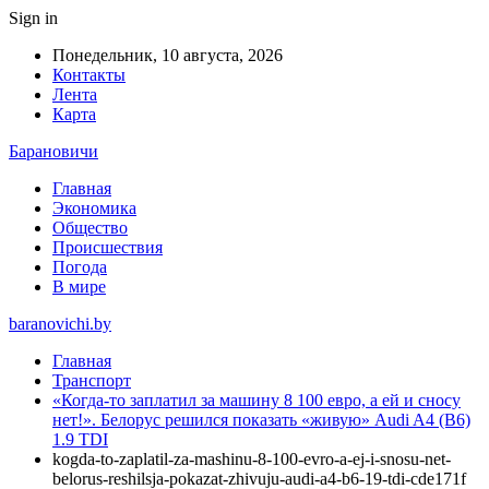
Sign in
Понедельник, 10 августа, 2026
Контакты
Лента
Карта
Барановичи
Главная
Экономика
Общество
Происшествия
Погода
В мире
baranovichi.by
Главная
Транспорт
«Когда-то заплатил за машину 8 100 евро, а ей и сносу
нет!». Белорус решился показать «живую» Audi A4 (B6)
1.9 TDI
kogda-to-zaplatil-za-mashinu-8-100-evro-a-ej-i-snosu-net-
belorus-reshilsja-pokazat-zhivuju-audi-a4-b6-19-tdi-cde171f