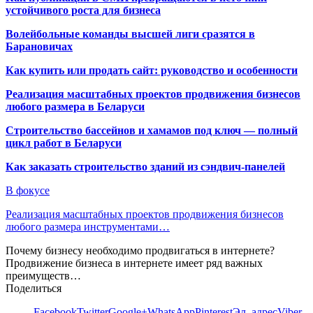
устойчивого роста для бизнеса
Волейбольные команды высшей лиги сразятся в
Барановичах
Как купить или продать сайт: руководство и особенности
Реализация масштабных проектов продвижения бизнесов
любого размера в Беларуси
Строительство бассейнов и хамамов под ключ — полный
цикл работ в Беларуси
Как заказать строительство зданий из сэндвич-панелей
В фокусе
Реализация масштабных проектов продвижения бизнесов
любого размера инструментами…
Почему бизнесу необходимо продвигаться в интернете?
Продвижение бизнеса в интернете имеет ряд важных
преимуществ…
Поделиться
Facebook
Twitter
Google+
WhatsApp
Pinterest
Эл. адрес
Viber