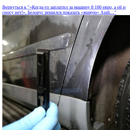
Вернуться к "«Когда-то заплатил за машину 8 100 евро, а ей и
сносу нет!». Белорус решился показать «живую» Audi…"