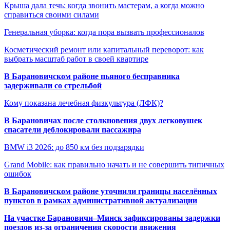
Крыша дала течь: когда звонить мастерам, а когда можно
справиться своими силами
Генеральная уборка: когда пора вызвать профессионалов
Косметический ремонт или капитальный переворот: как
выбрать масштаб работ в своей квартире
В Барановичском районе пьяного бесправника
задерживали со стрельбой
Кому показана лечебная физкультура (ЛФК)?
В Барановичах после столкновения двух легковушек
спасатели деблокировали пассажира
BMW i3 2026: до 850 км без подзарядки
Grand Mobile: как правильно начать и не совершить типичных
ошибок
В Барановичском районе уточнили границы населённых
пунктов в рамках административной актуализации
На участке Барановичи–Минск зафиксированы задержки
поездов из-за ограничения скорости движения