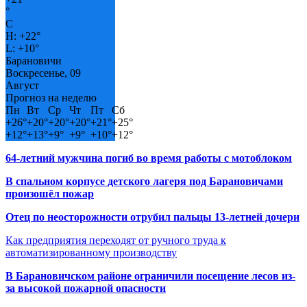
°
C
H:
+
22°
L:
+
10°
Барановичи
Воскресенье, 09
Август
Прогноз на неделю
Пн
Вт
Ср
Чт
Пт
Сб
+
26°
+
20°
+
20°
+
20°
+
21°
+
25°
+
12°
+
13°
+
9°
+
9°
+
10°
+
12°
64-летний мужчина погиб во время работы с мотоблоком
В спальном корпусе детского лагеря под Барановичами
произошёл пожар
Отец по неосторожности отрубил пальцы 13-летней дочери
Как предприятия переходят от ручного труда к
автоматизированному производству
В Барановичском районе ограничили посещение лесов из-
за высокой пожарной опасности