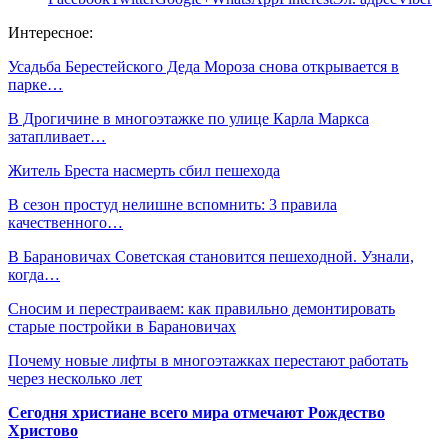
Интересное:
Усадьба Берестейского Деда Мороза снова открывается в
парке…
В Дрогичине в многоэтажке по улице Карла Маркса
затапливает…
Житель Бреста насмерть сбил пешехода
В сезон простуд нелишне вспомнить: 3 правила
качественного…
В Барановичах Советская становится пешеходной. Узнали,
когда…
Сносим и перестраиваем: как правильно демонтировать
старые постройки в Барановичах
Почему новые лифты в многоэтажках перестают работать
через несколько лет
Сегодня христиане всего мира отмечают Рождество
Христово