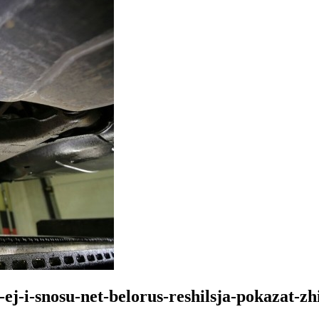
-ej-i-snosu-net-belorus-reshilsja-pokazat-z