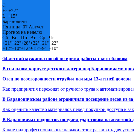
C
H:
+
22°
L:
+
15°
Барановичи
Пятница, 07 Август
Прогноз на неделю
Сб
Вс
Пн
Вт
Ср
Чт
+
21°
+
22°
+
28°
+
22°
+
21°
+
22°
+
12°
+
10°
+
12°
+
15°
+
9°
+
10°
64-летний мужчина погиб во время работы с мотоблоком
В спальном корпусе детского лагеря под Барановичами пр
Отец по неосторожности отрубил пальцы 13-летней дочери
Как предприятия переходят от ручного труда к автоматизиров
В Барановичском районе ограничили посещение лесов из-з
Как оценить качество материалов перед покупкой доступа к з
В Барановичах подросток получил удар током на железной 
Какие надпрофессиональные навыки стоит развивать для успе