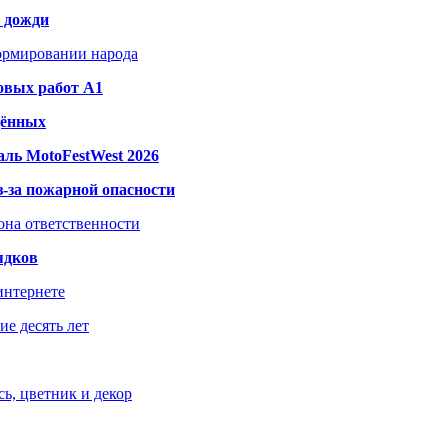
и дожди
формировании народа
овых работ A1
дённых
ль MotoFestWest 2026
з-за пожарной опасности
зона ответственности
ядков
интернете
е десять лет
ь, цветник и декор