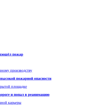
оизошёл пожар
анному производству
а высокой пожарной опасности
акрытой площадке
дороге и попал в реанимацию
шной карьеры