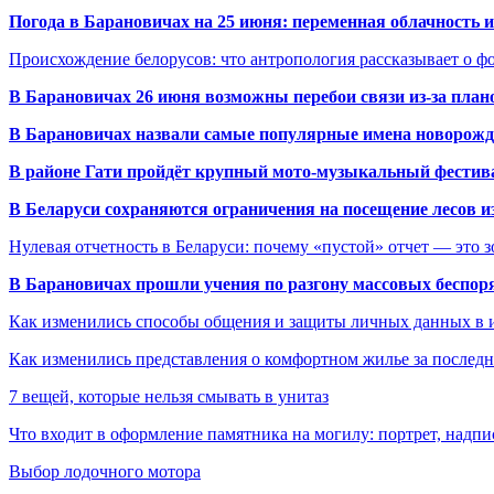
Погода в Барановичах на 25 июня: переменная облачность 
Происхождение белорусов: что антропология рассказывает о 
В Барановичах 26 июня возможны перебои связи из-за план
В Барановичах назвали самые популярные имена новорож
В районе Гати пройдёт крупный мото-музыкальный фестива
В Беларуси сохраняются ограничения на посещение лесов и
Нулевая отчетность в Беларуси: почему «пустой» отчет — это 
В Барановичах прошли учения по разгону массовых беспор
Как изменились способы общения и защиты личных данных в 
Как изменились представления о комфортном жилье за последни
7 вещей, которые нельзя смывать в унитаз
Что входит в оформление памятника на могилу: портрет, надпис
Выбор лодочного мотора