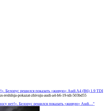
ет!». Белорус решился показать «живую» Audi A4 (B6) 1.9 TDI
rus-reshilsja-pokazat-zhivuju-audi-a4-b6-19-tdi-503bd55
 сносу нет!». Белорус решился показать «живую» Audi…"