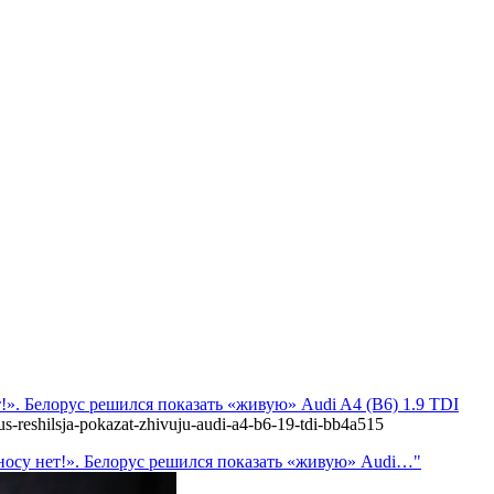
ет!». Белорус решился показать «живую» Audi A4 (B6) 1.9 TDI
us-reshilsja-pokazat-zhivuju-audi-a4-b6-19-tdi-bb4a515
 сносу нет!». Белорус решился показать «живую» Audi…"