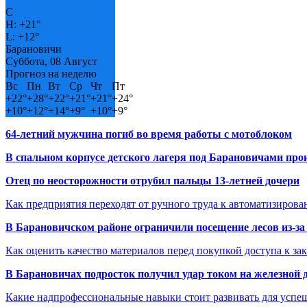
C
H:
+
21°
L:
+
12°
Барановичи
Суббота, 08 Август
Прогноз на неделю
Вс
Пн
Вт
Ср
Чт
Пт
+
22°
+
28°
+
22°
+
21°
+
21°
+
24°
+
10°
+
12°
+
14°
+
9°
+
10°
+
9°
64-летний мужчина погиб во время работы с мотоблоком
В спальном корпусе детского лагеря под Барановичами пр
Отец по неосторожности отрубил пальцы 13-летней дочери
Как предприятия переходят от ручного труда к автоматизиров
В Барановичском районе ограничили посещение лесов из-з
Как оценить качество материалов перед покупкой доступа к з
В Барановичах подросток получил удар током на железной 
Какие надпрофессиональные навыки стоит развивать для успе