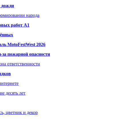
и дожди
формировании народа
овых работ A1
дённых
ль MotoFestWest 2026
з-за пожарной опасности
зона ответственности
ядков
интернете
е десять лет
ь, цветник и декор