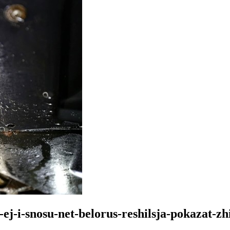
-ej-i-snosu-net-belorus-reshilsja-pokazat-z