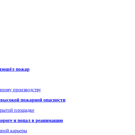
оизошёл пожар
анному производству
а высокой пожарной опасности
акрытой площадке
дороге и попал в реанимацию
шной карьеры