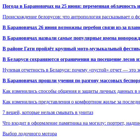
Погода в Барановичах на 25 июня: переменная облачность 
Происхождение белорусов: что антропология рассказывает о 
В Барановичах 26 июня возможны перебои связи из-за план
В Барановичах назвали самые популярные имена новорож
В районе Гати пройдёт крупный мото-музыкальный фестива
В Беларуси сохраняются ограничения на посещение лесов и
Нулевая отчетность в Беларуси: почему «пустой» отчет — это 
В Барановичах прошли учения по разгону массовых беспор
Как изменились способы общения и защиты личных данных в 
Как изменились представления о комфортном жилье за последни
7 вещей, которые нельзя смывать в унитаз
Что входит в оформление памятника на могилу: портрет, надпис
Выбор лодочного мотора