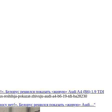
ет!». Белорус решился показать «живую» Audi A4 (B6) 1.9 TDI
us-reshilsja-pokazat-zhivuju-audi-a4-b6-19-tdi-ba28230
 сносу нет!». Белорус решился показать «живую» Audi…"