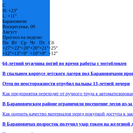
C
H:
+
23°
L:
+
11°
Барановичи
Воскресенье, 09
Август
Прогноз на неделю
Пн
Вт
Ср
Чт
Пт
Сб
+
27°
+
22°
+
20°
+
20°
+
21°
+
25°
+
12°
+
13°
+
9°
+
10°
+
9°
+
12°
64-летний мужчина погиб во время работы с мотоблоком
В спальном корпусе детского лагеря под Барановичами пр
Отец по неосторожности отрубил пальцы 13-летней дочери
Как предприятия переходят от ручного труда к автоматизиров
В Барановичском районе ограничили посещение лесов из-з
Как оценить качество материалов перед покупкой доступа к з
В Барановичах подросток получил удар током на железной 