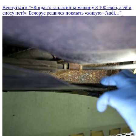
Вернуться к "«Когда-то заплатил за машину 8 100 евро, а ей и
сносу нет!». Белорус решился показать «живую» Audi…"