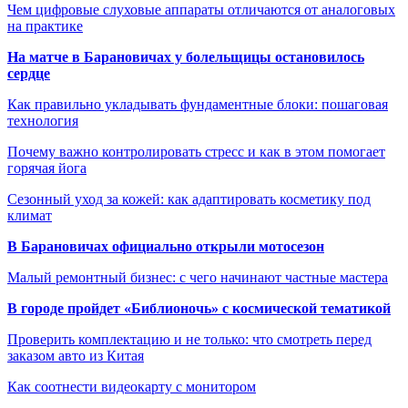
Чем цифровые слуховые аппараты отличаются от аналоговых
на практике
На матче в Барановичах у болельщицы остановилось
сердце
Как правильно укладывать фундаментные блоки: пошаговая
технология
Почему важно контролировать стресс и как в этом помогает
горячая йога
Сезонный уход за кожей: как адаптировать косметику под
климат
В Барановичах официально открыли мотосезон
Малый ремонтный бизнес: с чего начинают частные мастера
В городе пройдет «Библионочь» с космической тематикой
Проверить комплектацию и не только: что смотреть перед
заказом авто из Китая
Как соотнести видеокарту с монитором