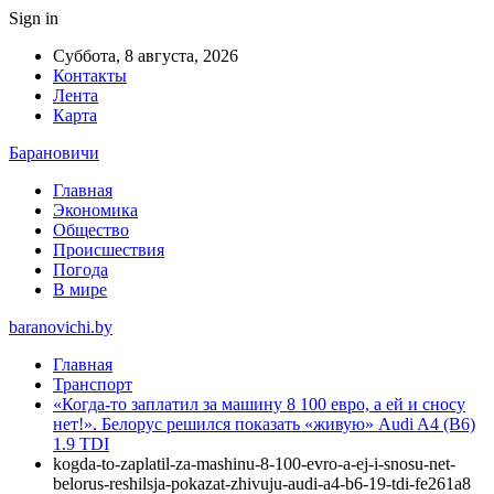
Sign in
Суббота, 8 августа, 2026
Контакты
Лента
Карта
Барановичи
Главная
Экономика
Общество
Происшествия
Погода
В мире
baranovichi.by
Главная
Транспорт
«Когда-то заплатил за машину 8 100 евро, а ей и сносу
нет!». Белорус решился показать «живую» Audi A4 (B6)
1.9 TDI
kogda-to-zaplatil-za-mashinu-8-100-evro-a-ej-i-snosu-net-
belorus-reshilsja-pokazat-zhivuju-audi-a4-b6-19-tdi-fe261a8