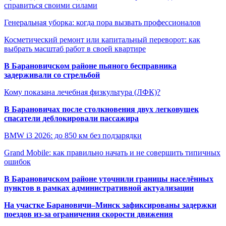
справиться своими силами
Генеральная уборка: когда пора вызвать профессионалов
Косметический ремонт или капитальный переворот: как
выбрать масштаб работ в своей квартире
В Барановичском районе пьяного бесправника
задерживали со стрельбой
Кому показана лечебная физкультура (ЛФК)?
В Барановичах после столкновения двух легковушек
спасатели деблокировали пассажира
BMW i3 2026: до 850 км без подзарядки
Grand Mobile: как правильно начать и не совершить типичных
ошибок
В Барановичском районе уточнили границы населённых
пунктов в рамках административной актуализации
На участке Барановичи–Минск зафиксированы задержки
поездов из-за ограничения скорости движения