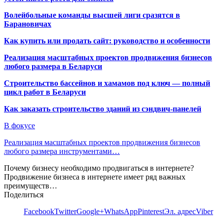
Волейбольные команды высшей лиги сразятся в
Барановичах
Как купить или продать сайт: руководство и особенности
Реализация масштабных проектов продвижения бизнесов
любого размера в Беларуси
Строительство бассейнов и хамамов под ключ — полный
цикл работ в Беларуси
Как заказать строительство зданий из сэндвич-панелей
В фокусе
Реализация масштабных проектов продвижения бизнесов
любого размера инструментами…
Почему бизнесу необходимо продвигаться в интернете?
Продвижение бизнеса в интернете имеет ряд важных
преимуществ…
Поделиться
Facebook
Twitter
Google+
WhatsApp
Pinterest
Эл. адрес
Viber