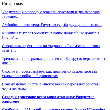
Интересное:
Убедительную победу одержали спасатели в динамовском
турнире…
Амфибии не взлетели. Грустная судьба двух уникальных…
Мужчина пытался обменять в банке поддельные доллары.
Случай…
Спортивный фестиваль на стадионе «Локомотив» выявил
самые…
Тренды и анализ рынка e-commerce в Беларуси: перспективы
для…
Сносим и перестраиваем: как правильно демонтировать
старые постройки в Барановичах
Почему новые лифты в многоэтажках перестают работать
через несколько лет
Сегодня христиане всего мира отмечают Рождество
Христово
Спаўняецца 225 гадоў з дня нараджэння Адама Міцкевіча