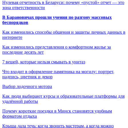
Нулевая отчетность в Беларуси: почему «пустой» отчет — это
зона ответственности
В Барановичах прошли учения по разгону массовых
беспорядков
Как изменились способы общения и защиты личных данных в
интернете
Как изменились представления о комфортном жилье за
последние десять лет
7 вещей, которые нельзя смывать в унитаз
Что входит в оформление памятника на могилу: портрет,
надпись, цветник и декор
Выбор лодочного мотора
Как люди выбирают курсы и образовательные платформы для
удалённой работы
Почему короткие поездки в Минск становятся удобным
форматом отдыха
Крыша дала течь: когда звонить мастерам, а когда можно