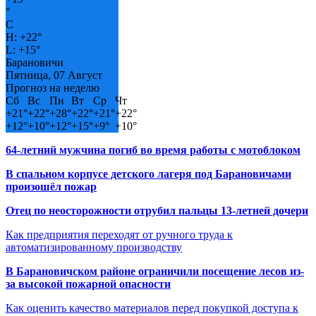
°
C
H:
+
22°
L:
+
15°
Барановичи
Пятница, 07 Август
Прогноз на неделю
Сб
Вс
Пн
Вт
Ср
Чт
+
21°
+
22°
+
28°
+
22°
+
21°
+
22°
+
12°
+
10°
+
12°
+
15°
+
9°
+
10°
64-летний мужчина погиб во время работы с мотоблоком
В спальном корпусе детского лагеря под Барановичами
произошёл пожар
Отец по неосторожности отрубил пальцы 13-летней дочери
Как предприятия переходят от ручного труда к
автоматизированному производству
В Барановичском районе ограничили посещение лесов из-
за высокой пожарной опасности
Как оценить качество материалов перед покупкой доступа к