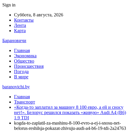
Sign in
Суббота, 8 августа, 2026
Контакты
Лента
Карта
Барановичи
Главная
Экономика
Общество
Происшествия
Погода
В мире
baranovichi.by
Главная
Транспорт
«Когда-то заплатил за машину 8 100 евро, а ей и сносу
нет!». Белорус решился показать «живую» Audi A4 (B6)
1.9 TDI
kogda-to-zaplatil-za-mashinu-8-100-evro-a-ej-i-snosu-net-
belorus-reshilsja-pokazat-zhivuju-audi-a4-b6-19-tdi-2a24763