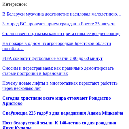
Интересное:
В Беларуси мужчина десятилетие насиловал малолетнюю…
Зампред ВС проведет прием граждан в Бресте 25 августа
Стало известно, глазам какого цвета сильнее вредит солнце
На пожаре в одном из агрогородков Брестской области
погибли…
FIFA сократит футбольные матчи с 90 до 60 минут
Сносим и перестраиваем: как правильно демонтировать
старые постройки в Барановичах
Почему новые лифты в многоэтажках перестают работать
через несколько лет
Сегодня христиане всего мира отмечают Рождество
Христово
Спаўняецца 225 гадоў з дня нараджэння Адама Міцкевіча
Поэт белорусской земли. К 140-летию со дня рождения
Янки Купалы