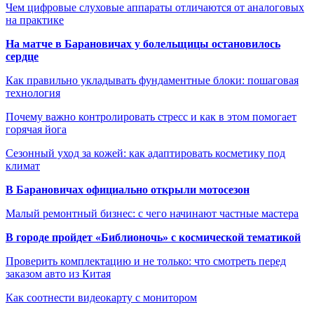
Чем цифровые слуховые аппараты отличаются от аналоговых
на практике
На матче в Барановичах у болельщицы остановилось
сердце
Как правильно укладывать фундаментные блоки: пошаговая
технология
Почему важно контролировать стресс и как в этом помогает
горячая йога
Сезонный уход за кожей: как адаптировать косметику под
климат
В Барановичах официально открыли мотосезон
Малый ремонтный бизнес: с чего начинают частные мастера
В городе пройдет «Библионочь» с космической тематикой
Проверить комплектацию и не только: что смотреть перед
заказом авто из Китая
Как соотнести видеокарту с монитором