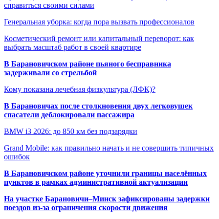
справиться своими силами
Генеральная уборка: когда пора вызвать профессионалов
Косметический ремонт или капитальный переворот: как
выбрать масштаб работ в своей квартире
В Барановичском районе пьяного бесправника
задерживали со стрельбой
Кому показана лечебная физкультура (ЛФК)?
В Барановичах после столкновения двух легковушек
спасатели деблокировали пассажира
BMW i3 2026: до 850 км без подзарядки
Grand Mobile: как правильно начать и не совершить типичных
ошибок
В Барановичском районе уточнили границы населённых
пунктов в рамках административной актуализации
На участке Барановичи–Минск зафиксированы задержки
поездов из-за ограничения скорости движения