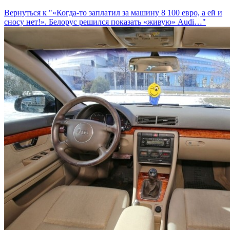
Вернуться к "«Когда-то заплатил за машину 8 100 евро, а ей и
сносу нет!». Белорус решился показать «живую» Audi…"