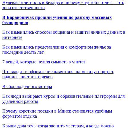
Нулевая отчетность в Беларуси: почему «пустой» отчет — это
зона ответственности
В Барановичах прошли учения по разгону массовых
беспорядков
Как изменились способы общения и защиты личных данных в
интернете
Как изменились представления о комфортном жилье за
последние десять лет
7 вещей, которые нельзя смывать в унитаз
Что входит в оформление памятника на могилу: портрет,
надпись, цветник и декор
Выбор лодочного мотора
Как люди выбирают курсы и образовательные платформы для
удалённой работы
Почему короткие поездки в Минск становятся удобным
форматом отдыха
Крыша дала течь: когда звонить мастерам, а когда можно