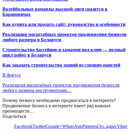
Волейбольные команды высшей лиги сразятся в
Барановичах
Как купить или продать сайт: руководство и особенности
Реализация масштабных проектов продвижения бизнесов
любого размера в Беларуси
Строительство бассейнов и хамамов под ключ — полный
цикл работ в Беларуси
Как заказать строительство зданий из сэндвич-панелей
В фокусе
Реализация масштабных проектов продвижения бизнесов
любого размера инструментами…
Почему бизнесу необходимо продвигаться в интернете?
Продвижение бизнеса в интернете имеет ряд важных
преимуществ…
Поделиться
Facebook
Twitter
Google+
WhatsApp
Pinterest
Эл. адрес
Viber