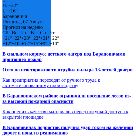
H:
+
22°
L:
+
16°
Барановичи
Пятница, 07 Август
Прогноз на неделю
Сб
Вс
Пн
Вт
Ср
Чт
+
21°
+
22°
+
28°
+
22°
+
21°
+
22°
+
12°
+
10°
+
12°
+
15°
+
9°
+
10°
В спальном корпусе детского лагеря под Барановичами
произошёл пожар
Отец по неосторожности отрубил пальцы 13-летней дочери
Как предприятия переходят от ручного труда к
автоматизированному производству
В Барановичском районе ограничили посещение лесов из-
за высокой пожарной опасности
Как оценить качество материалов перед покупкой доступа к
закрытой площадке
В Барановичах подросток получил удар током на железной
дороге и попал в реанимацию