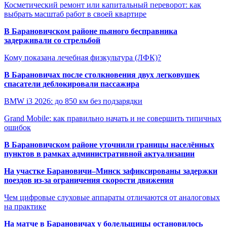
Косметический ремонт или капитальный переворот: как
выбрать масштаб работ в своей квартире
В Барановичском районе пьяного бесправника
задерживали со стрельбой
Кому показана лечебная физкультура (ЛФК)?
В Барановичах после столкновения двух легковушек
спасатели деблокировали пассажира
BMW i3 2026: до 850 км без подзарядки
Grand Mobile: как правильно начать и не совершить типичных
ошибок
В Барановичском районе уточнили границы населённых
пунктов в рамках административной актуализации
На участке Барановичи–Минск зафиксированы задержки
поездов из-за ограничения скорости движения
Чем цифровые слуховые аппараты отличаются от аналоговых
на практике
На матче в Барановичах у болельщицы остановилось