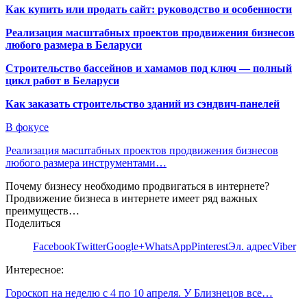
Как купить или продать сайт: руководство и особенности
Реализация масштабных проектов продвижения бизнесов
любого размера в Беларуси
Строительство бассейнов и хамамов под ключ — полный
цикл работ в Беларуси
Как заказать строительство зданий из сэндвич-панелей
В фокусе
Реализация масштабных проектов продвижения бизнесов
любого размера инструментами…
Почему бизнесу необходимо продвигаться в интернете?
Продвижение бизнеса в интернете имеет ряд важных
преимуществ…
Поделиться
Facebook
Twitter
Google+
WhatsApp
Pinterest
Эл. адрес
Viber
Интересное:
Гороскоп на неделю с 4 по 10 апреля. У Близнецов все…