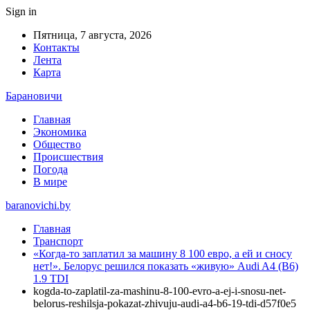
Sign in
Пятница, 7 августа, 2026
Контакты
Лента
Карта
Барановичи
Главная
Экономика
Общество
Происшествия
Погода
В мире
baranovichi.by
Главная
Транспорт
«Когда-то заплатил за машину 8 100 евро, а ей и сносу
нет!». Белорус решился показать «живую» Audi A4 (B6)
1.9 TDI
kogda-to-zaplatil-za-mashinu-8-100-evro-a-ej-i-snosu-net-
belorus-reshilsja-pokazat-zhivuju-audi-a4-b6-19-tdi-d57f0e5