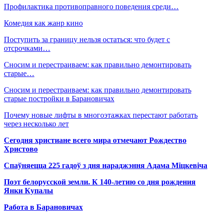
Профилактика противоправного поведения среди…
Комедия как жанр кино
Поступить за границу нельзя остаться: что будет с
отсрочками…
Сносим и перестраиваем: как правильно демонтировать
старые…
Сносим и перестраиваем: как правильно демонтировать
старые постройки в Барановичах
Почему новые лифты в многоэтажках перестают работать
через несколько лет
Сегодня христиане всего мира отмечают Рождество
Христово
Спаўняецца 225 гадоў з дня нараджэння Адама Міцкевіча
Поэт белорусской земли. К 140-летию со дня рождения
Янки Купалы
Работа в Барановичах