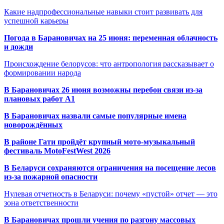
Какие надпрофессиональные навыки стоит развивать для
успешной карьеры
Погода в Барановичах на 25 июня: переменная облачность
и дожди
Происхождение белорусов: что антропология рассказывает о
формировании народа
В Барановичах 26 июня возможны перебои связи из-за
плановых работ A1
В Барановичах назвали самые популярные имена
новорождённых
В районе Гати пройдёт крупный мото-музыкальный
фестиваль MotoFestWest 2026
В Беларуси сохраняются ограничения на посещение лесов
из-за пожарной опасности
Нулевая отчетность в Беларуси: почему «пустой» отчет — это
зона ответственности
В Барановичах прошли учения по разгону массовых