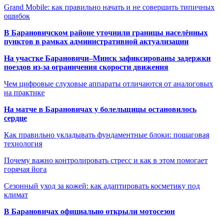
Grand Mobile: как правильно начать и не совершить типичных
ошибок
В Барановичском районе уточнили границы населённых
пунктов в рамках административной актуализации
На участке Барановичи–Минск зафиксированы задержки
поездов из-за ограничения скорости движения
Чем цифровые слуховые аппараты отличаются от аналоговых
на практике
На матче в Барановичах у болельщицы остановилось
сердце
Как правильно укладывать фундаментные блоки: пошаговая
технология
Почему важно контролировать стресс и как в этом помогает
горячая йога
Сезонный уход за кожей: как адаптировать косметику под
климат
В Барановичах официально открыли мотосезон