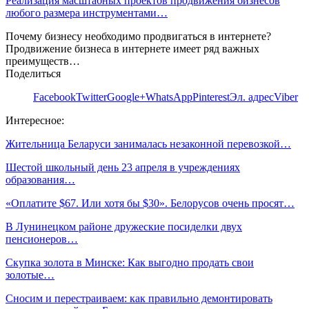
Реализация масштабных проектов продвижения бизнесов
любого размера инструментами…
Почему бизнесу необходимо продвигаться в интернете?
Продвижение бизнеса в интернете имеет ряд важных
преимуществ…
Поделиться
Facebook
Twitter
Google+
WhatsApp
Pinterest
Эл. адрес
Viber
Интересное:
Жительница Беларуси занималась незаконной перевозкой…
Шестой школьный день 23 апреля в учреждениях
образования…
«Оплатите $67. Или хотя бы $30». Белорусов очень просят…
В Лунинецком районе дружеские посиделки двух
пенсионеров…
Скупка золота в Минске: Как выгодно продать свои
золотые…
Сносим и перестраиваем: как правильно демонтировать