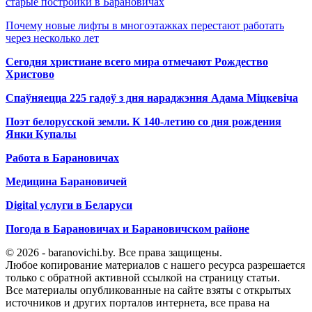
старые постройки в Барановичах
Почему новые лифты в многоэтажках перестают работать
через несколько лет
Сегодня христиане всего мира отмечают Рождество
Христово
Спаўняецца 225 гадоў з дня нараджэння Адама Міцкевіча
Поэт белорусской земли. К 140-летию со дня рождения
Янки Купалы
Работа в Барановичах
Медицина Барановичей
Digital услуги в Беларуси
Погода в Барановичах и Барановичском районе
© 2026 - baranovichi.by. Все права защищены.
Любое копирование материалов с нашего ресурса разрешается
только с обратной активной ссылкой на страницу статьи.
Все материалы опубликованные на сайте взяты с открытых
источников и других порталов интернета, все права на