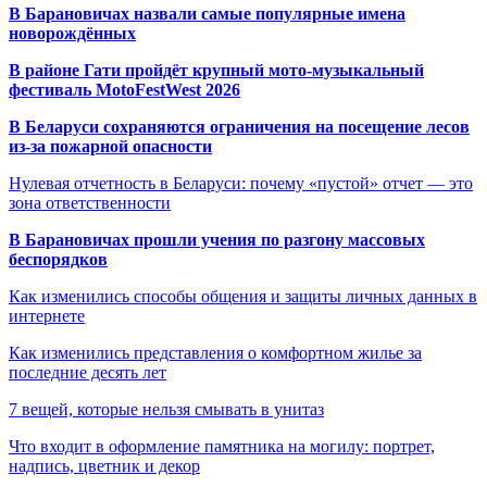
В Барановичах назвали самые популярные имена
новорождённых
В районе Гати пройдёт крупный мото-музыкальный
фестиваль MotoFestWest 2026
В Беларуси сохраняются ограничения на посещение лесов
из-за пожарной опасности
Нулевая отчетность в Беларуси: почему «пустой» отчет — это
зона ответственности
В Барановичах прошли учения по разгону массовых
беспорядков
Как изменились способы общения и защиты личных данных в
интернете
Как изменились представления о комфортном жилье за
последние десять лет
7 вещей, которые нельзя смывать в унитаз
Что входит в оформление памятника на могилу: портрет,
надпись, цветник и декор