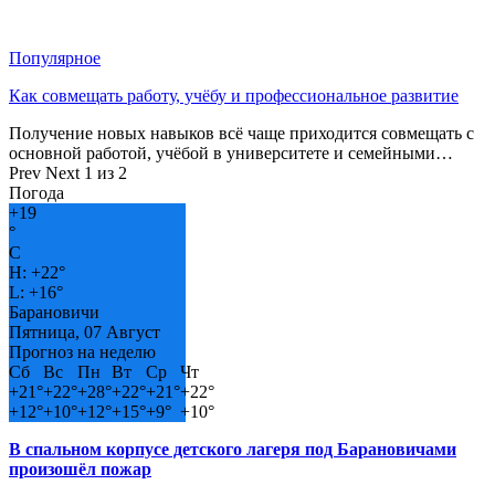
Популярное
Как совмещать работу, учёбу и профессиональное развитие
Получение новых навыков всё чаще приходится совмещать с
основной работой, учёбой в университете и семейными…
Prev
Next
1 из 2
Погода
+
19
°
C
H:
+
22°
L:
+
16°
Барановичи
Пятница, 07 Август
Прогноз на неделю
Сб
Вс
Пн
Вт
Ср
Чт
+
21°
+
22°
+
28°
+
22°
+
21°
+
22°
+
12°
+
10°
+
12°
+
15°
+
9°
+
10°
В спальном корпусе детского лагеря под Барановичами
произошёл пожар