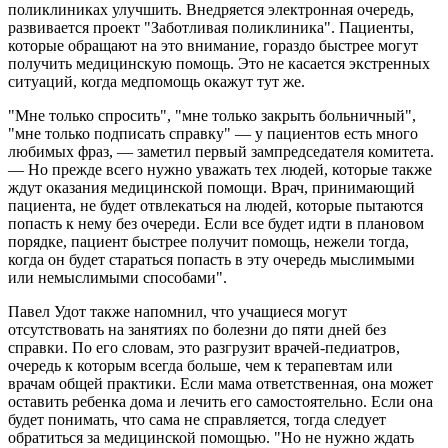
поликлиниках улучшить. Внедряется электронная очередь,
развивается проект "Заботливая поликлиника". Пациенты,
которые обращают на это внимание, гораздо быстрее могут
получить медицинскую помощь. Это не касается экстренных
ситуаций, когда медпомощь окажут тут же.
"Мне только спросить", "мне только закрыть больничный",
"мне только подписать справку" — у пациентов есть много
любимых фраз, — заметил первый зампредседателя комитета.
— Но прежде всего нужно уважать тех людей, которые также
ждут оказания медицинской помощи. Врач, принимающий
пациента, не будет отвлекаться на людей, которые пытаются
попасть к нему без очереди. Если все будет идти в плановом
порядке, пациент быстрее получит помощь, нежели тогда,
когда он будет стараться попасть в эту очередь мыслимыми
или немыслимыми способами".
Павел Удот также напомнил, что учащиеся могут
отсутствовать на занятиях по болезни до пяти дней без
справки. По его словам, это разгрузит врачей-педиатров,
очередь к которым всегда больше, чем к терапевтам или
врачам общей практики. Если мама ответственная, она может
оставить ребенка дома и лечить его самостоятельно. Если она
будет понимать, что сама не справляется, тогда следует
обратиться за медицинской помощью. "Но не нужно ждать