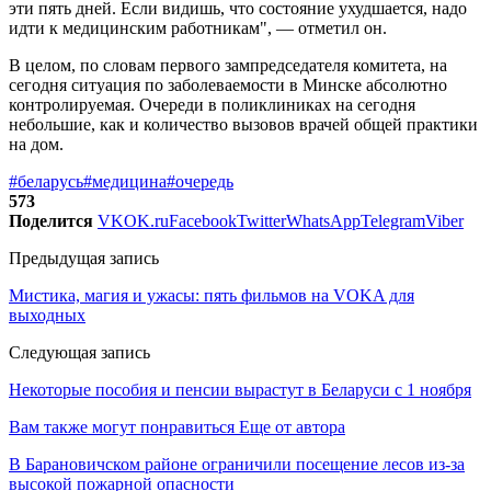
эти пять дней. Если видишь, что состояние ухудшается, надо
идти к медицинским работникам", — отметил он.
В целом, по словам первого зампредседателя комитета, на
сегодня ситуация по заболеваемости в Минске абсолютно
контролируемая. Очереди в поликлиниках на сегодня
небольшие, как и количество вызовов врачей общей практики
на дом.
#беларусь
#медицина
#очередь
573
Поделится
VK
OK.ru
Facebook
Twitter
WhatsApp
Telegram
Viber
Предыдущая запись
Мистика, магия и ужасы: пять фильмов на VOKA для
выходных
Следующая запись
Некоторые пособия и пенсии вырастут в Беларуси с 1 ноября
Вам также могут понравиться
Еще от автора
В Барановичском районе ограничили посещение лесов из-за
высокой пожарной опасности