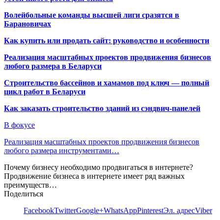
Волейбольные команды высшей лиги сразятся в
Барановичах
Как купить или продать сайт: руководство и особенности
Реализация масштабных проектов продвижения бизнесов
любого размера в Беларуси
Строительство бассейнов и хамамов под ключ — полный
цикл работ в Беларуси
Как заказать строительство зданий из сэндвич-панелей
В фокусе
Реализация масштабных проектов продвижения бизнесов
любого размера инструментами…
Почему бизнесу необходимо продвигаться в интернете?
Продвижение бизнеса в интернете имеет ряд важных
преимуществ…
Поделиться
Facebook
Twitter
Google+
WhatsApp
Pinterest
Эл. адрес
Viber