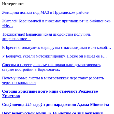
Интересное:
Женщина попала под МАЗ в Пружанском районе
Жителей Барановичей в пижамах приглашают на библионочь
«Не…
Трехкратная! Барановичская дзюдоистка получила
лицензионное…
В Бресте столкнулись маршрутка с пассажирами и легковой…
У Белоруса украли мотоэкипировку. Позже он нашел ее в…
Сносим и перестраиваем: как правильно демонтировать
старые постройки в Барановичах
Почему новые лифты в многоэтажках перестают работать
через несколько лет
Сегодня христиане всего мира отмечают Рождество
Христово
Спаўняецца 225 гадоў з дня нараджэння Адама Міцкевіча
Поэт белорусской земли. К 140-летию со дня рождения