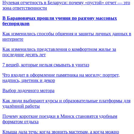
Нулевая отчетность в Беларуси: почему «пустой» отчет — это
зона ответственности
В Барановичах прошли учения по разгону массовых
беспорядков
Как изменились способы общения и защиты личных данных в
интернете
Как изменились представления о комфортном жилье за
последние десять лет
7 вещей, которые нельзя смывать в унитаз
Что входит в оформление памятника на могилу: портрет,
надпись, цветник и декор
Выбор лодочного мотора
Как люди выбирают курсы и образовательные платформы для
удалённой работы
Почему короткие поездки в Минск становятся удобным
форматом отдыха
Крыша дала течь: когда звонить мастерам, а когда можно