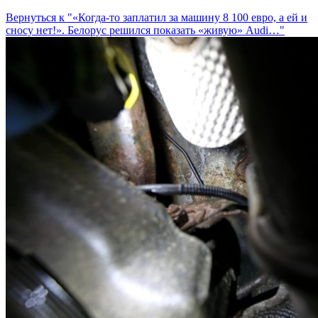
Вернуться к "«Когда-то заплатил за машину 8 100 евро, а ей и
сносу нет!». Белорус решился показать «живую» Audi…"