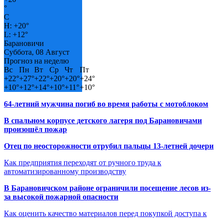
°
C
H:
+
20°
L:
+
12°
Барановичи
Суббота, 08 Август
Прогноз на неделю
Вс
Пн
Вт
Ср
Чт
Пт
+
22°
+
27°
+
22°
+
20°
+
20°
+
24°
+
10°
+
12°
+
14°
+
10°
+
11°
+
10°
64-летний мужчина погиб во время работы с мотоблоком
В спальном корпусе детского лагеря под Барановичами
произошёл пожар
Отец по неосторожности отрубил пальцы 13-летней дочери
Как предприятия переходят от ручного труда к
автоматизированному производству
В Барановичском районе ограничили посещение лесов из-
за высокой пожарной опасности
Как оценить качество материалов перед покупкой доступа к