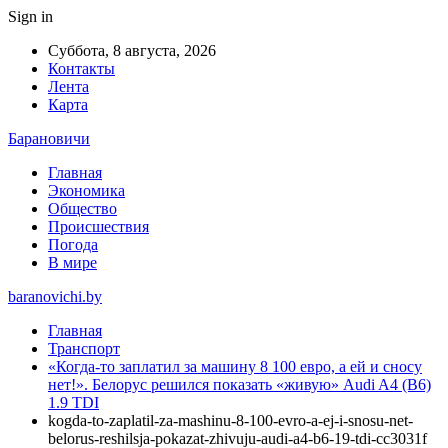
Sign in
Суббота, 8 августа, 2026
Контакты
Лента
Карта
Барановичи
Главная
Экономика
Общество
Происшествия
Погода
В мире
baranovichi.by
Главная
Транспорт
«Когда-то заплатил за машину 8 100 евро, а ей и сносу
нет!». Белорус решился показать «живую» Audi A4 (B6)
1.9 TDI
kogda-to-zaplatil-za-mashinu-8-100-evro-a-ej-i-snosu-net-
belorus-reshilsja-pokazat-zhivuju-audi-a4-b6-19-tdi-cc3031f