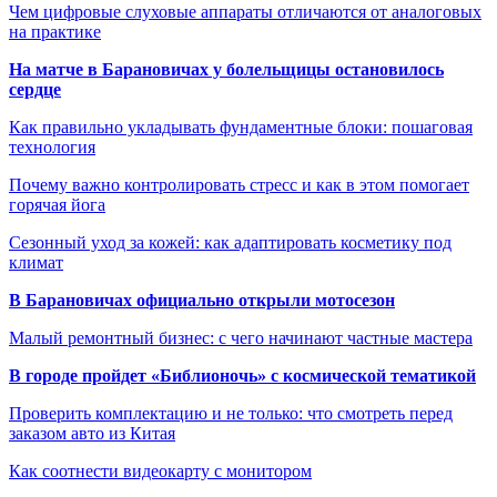
Чем цифровые слуховые аппараты отличаются от аналоговых
на практике
На матче в Барановичах у болельщицы остановилось
сердце
Как правильно укладывать фундаментные блоки: пошаговая
технология
Почему важно контролировать стресс и как в этом помогает
горячая йога
Сезонный уход за кожей: как адаптировать косметику под
климат
В Барановичах официально открыли мотосезон
Малый ремонтный бизнес: с чего начинают частные мастера
В городе пройдет «Библионочь» с космической тематикой
Проверить комплектацию и не только: что смотреть перед
заказом авто из Китая
Как соотнести видеокарту с монитором