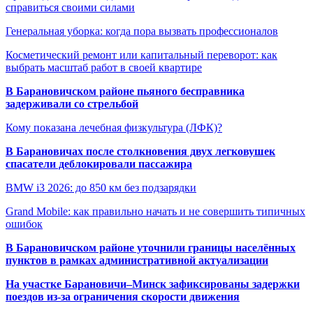
справиться своими силами
Генеральная уборка: когда пора вызвать профессионалов
Косметический ремонт или капитальный переворот: как
выбрать масштаб работ в своей квартире
В Барановичском районе пьяного бесправника
задерживали со стрельбой
Кому показана лечебная физкультура (ЛФК)?
В Барановичах после столкновения двух легковушек
спасатели деблокировали пассажира
BMW i3 2026: до 850 км без подзарядки
Grand Mobile: как правильно начать и не совершить типичных
ошибок
В Барановичском районе уточнили границы населённых
пунктов в рамках административной актуализации
На участке Барановичи–Минск зафиксированы задержки
поездов из-за ограничения скорости движения