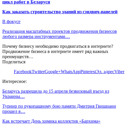
цикл работ в Беларуси
Как заказать строительство зданий из сэндвич-панелей
В фокусе
Реализация масштабных проектов продвижения бизнесов
любого размера инструментами…
Почему бизнесу необходимо продвигаться в интернете?
Продвижение бизнеса в интернете имеет ряд важных
преимуществ…
Поделиться
Facebook
Twitter
Google+
WhatsApp
Pinterest
Эл. адрес
Viber
Интересное:
Беларусь разрешила до 15 апреля безвизовый въезд из
Украины…
Турнир по рукопашному бою памяти Дмитрия Гвишиани
прошел в…
Как встречает День химика коллектив «Бархима»