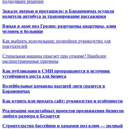
подходящее решение
Зажало дверью и протащило: в Барановичах осудили
водителя автобуса за травмирование пассажирки
Взрыв в доме под Гродно: разрушены квартиры, один
человек в больнице
Как выбрать холодильник: подробное руководство для
покупателей
Стиральная машина прыгает при отжиме? Наиболее
распространенные причины
Как публикации в СМИ превращаются в источник
устойчивого роста для бизнеса
Волейбольные команды высшей лиги сразятся в
Барановичах
Как купить или продать сайт: руководство и особенности
Реализация масштабных проектов продвижения бизнесов
любого размера в Беларуси
Строительство бассейнов и хамамов под ключ — полный