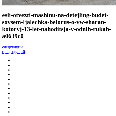
esli-otvezti-mashinu-na-detejling-budet-
sovsem-ljalechka-belorus-o-vw-sharan-
kotoryj-13-let-nahoditsja-v-odnih-rukah-
a0639c0
следующий
предыдущий