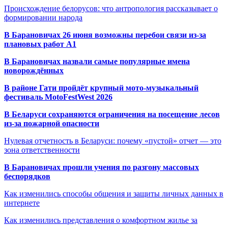
Происхождение белорусов: что антропология рассказывает о
формировании народа
В Барановичах 26 июня возможны перебои связи из-за
плановых работ A1
В Барановичах назвали самые популярные имена
новорождённых
В районе Гати пройдёт крупный мото-музыкальный
фестиваль MotoFestWest 2026
В Беларуси сохраняются ограничения на посещение лесов
из-за пожарной опасности
Нулевая отчетность в Беларуси: почему «пустой» отчет — это
зона ответственности
В Барановичах прошли учения по разгону массовых
беспорядков
Как изменились способы общения и защиты личных данных в
интернете
Как изменились представления о комфортном жилье за