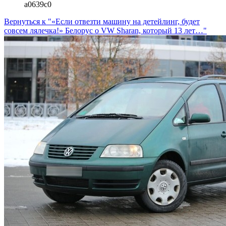
a0639c0
Вернуться к "«Если отвезти машину на детейлинг, будет
совсем лялечка!» Белорус о VW Sharan, который 13 лет…"