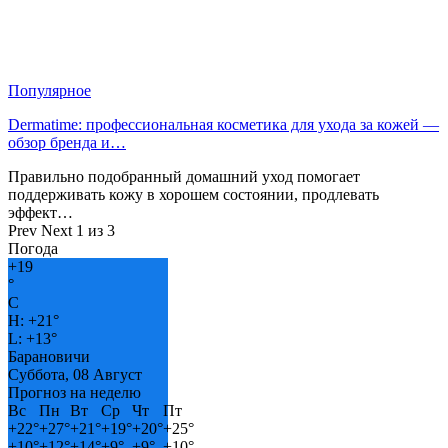
Популярное
Dermatime: профессиональная косметика для ухода за кожей —
обзор бренда и…
Правильно подобранный домашний уход помогает
поддерживать кожу в хорошем состоянии, продлевать
эффект…
Prev
Next
1 из 3
Погода
+
19
°
C
H:
+
21°
L:
+
13°
Барановичи
Суббота, 08 Август
Прогноз на неделю
Вс
Пн
Вт
Ср
Чт
Пт
+
22°
+
27°
+
21°
+
19°
+
20°
+
25°
+
10°
+
12°
+
14°
+
9°
+
9°
+
10°