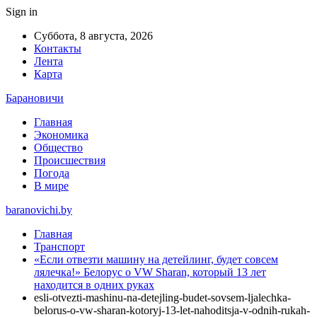
Sign in
Суббота, 8 августа, 2026
Контакты
Лента
Карта
Барановичи
Главная
Экономика
Общество
Происшествия
Погода
В мире
baranovichi.by
Главная
Транспорт
«Если отвезти машину на детейлинг, будет совсем
лялечка!» Белорус о VW Sharan, который 13 лет
находится в одних руках
esli-otvezti-mashinu-na-detejling-budet-sovsem-ljalechka-
belorus-o-vw-sharan-kotoryj-13-let-nahoditsja-v-odnih-rukah-