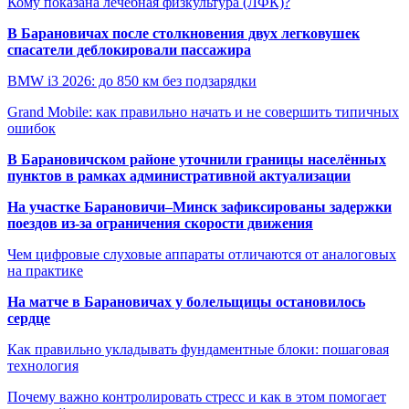
Кому показана лечебная физкультура (ЛФК)?
В Барановичах после столкновения двух легковушек
спасатели деблокировали пассажира
BMW i3 2026: до 850 км без подзарядки
Grand Mobile: как правильно начать и не совершить типичных
ошибок
В Барановичском районе уточнили границы населённых
пунктов в рамках административной актуализации
На участке Барановичи–Минск зафиксированы задержки
поездов из-за ограничения скорости движения
Чем цифровые слуховые аппараты отличаются от аналоговых
на практике
На матче в Барановичах у болельщицы остановилось
сердце
Как правильно укладывать фундаментные блоки: пошаговая
технология
Почему важно контролировать стресс и как в этом помогает