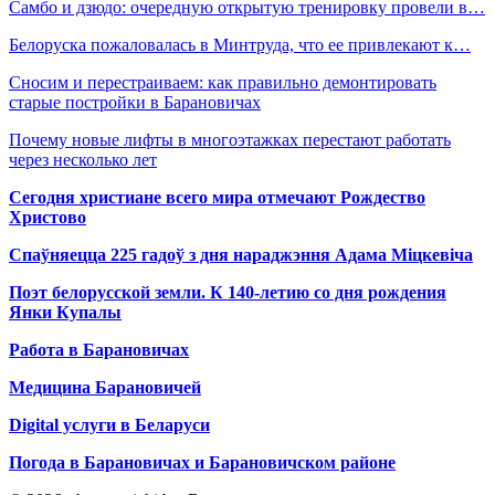
Самбо и дзюдо: очередную открытую тренировку провели в…
Белоруска пожаловалась в Минтруда, что ее привлекают к…
Сносим и перестраиваем: как правильно демонтировать
старые постройки в Барановичах
Почему новые лифты в многоэтажках перестают работать
через несколько лет
Сегодня христиане всего мира отмечают Рождество
Христово
Спаўняецца 225 гадоў з дня нараджэння Адама Міцкевіча
Поэт белорусской земли. К 140-летию со дня рождения
Янки Купалы
Работа в Барановичах
Медицина Барановичей
Digital услуги в Беларуси
Погода в Барановичах и Барановичском районе