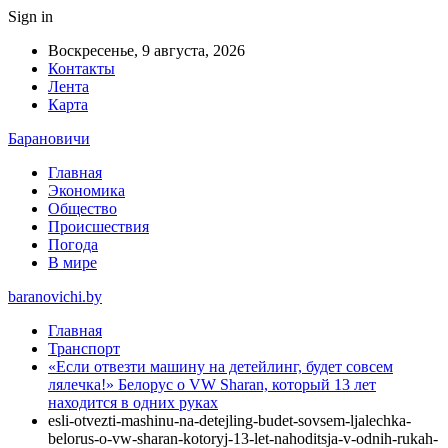
Sign in
Воскресенье, 9 августа, 2026
Контакты
Лента
Карта
Барановичи
Главная
Экономика
Общество
Происшествия
Погода
В мире
baranovichi.by
Главная
Транспорт
«Если отвезти машину на детейлинг, будет совсем
лялечка!» Белорус о VW Sharan, который 13 лет
находится в одних руках
esli-otvezti-mashinu-na-detejling-budet-sovsem-ljalechka-
belorus-o-vw-sharan-kotoryj-13-let-nahoditsja-v-odnih-rukah-