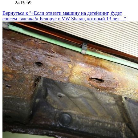
2ad3cb9
Вернуться к "«Если отвезти машину на детейлинг, будет
совсем лялечка!» Белорус о VW Sharan, который 13 лет…"