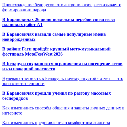
Происхождение белорусов: что антропология рассказывает о
формировании народа
В Барановичах 26 июня возможны перебои связи из-за
плановых работ A1
В Барановичах назвали самые популярные имена
новорождённых
В районе Гати пройдёт крупный мото-музыкальный
фестиваль MotoFestWest 2026
В Беларуси сохраняются ограничения на посещение лесов
из-за пожарной опасности
Нулевая отчетность в Беларуси: почему «пустой» отчет — это
зона ответственности
В Барановичах прошли учения по разгону массовых
беспорядков
Как изменились способы общения и защиты личных данных в
интернете
Как изменились представления о комфортном жилье за