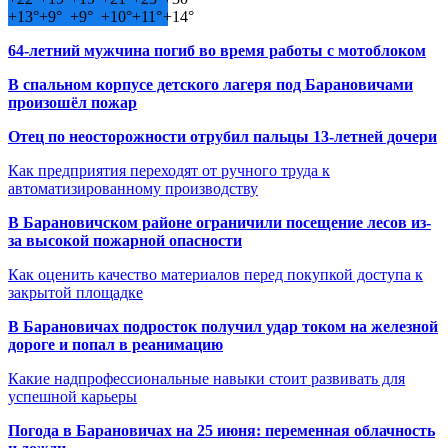
+
13°
+
9°
+
9°
+
10°
+
11°
+
14°
64-летний мужчина погиб во время работы с мотоблоком
В спальном корпусе детского лагеря под Барановичами
произошёл пожар
Отец по неосторожности отрубил пальцы 13-летней дочери
Как предприятия переходят от ручного труда к
автоматизированному производству
В Барановичском районе ограничили посещение лесов из-
за высокой пожарной опасности
Как оценить качество материалов перед покупкой доступа к
закрытой площадке
В Барановичах подросток получил удар током на железной
дороге и попал в реанимацию
Какие надпрофессиональные навыки стоит развивать для
успешной карьеры
Погода в Барановичах на 25 июня: переменная облачность