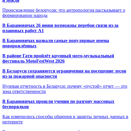
и дожди
Происхождение белорусов: что антропология рассказывает о
формировании народа
В Барановичах 26 июня возможны перебои связи из-за
плановых работ A1
В Барановичах назвали самые популярные имена
новорождённых
В районе Гати пройдёт крупный мото-музыкальный
фестиваль MotoFestWest 2026
В Беларуси сохраняются ограничения на посещение лесов
из-за пожарной опасности
Нулевая отчетность в Беларуси: почему «пустой» отчет — это
зона ответственности
В Барановичах прошли учения по разгону массовых
беспорядков
Как изменились способы общения и защиты личных данных в
интернете