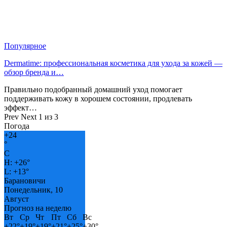
Популярное
Dermatime: профессиональная косметика для ухода за кожей —
обзор бренда и…
Правильно подобранный домашний уход помогает
поддерживать кожу в хорошем состоянии, продлевать
эффект…
Prev
Next
1 из 3
Погода
+
24
°
C
H:
+
26°
L:
+
13°
Барановичи
Понедельник, 10
Август
Прогноз на неделю
Вт
Ср
Чт
Пт
Сб
Вс
+
22°
+
19°
+
19°
+
21°
+
25°
+
30°