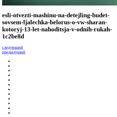
esli-otvezti-mashinu-na-detejling-budet-
sovsem-ljalechka-belorus-o-vw-sharan-
kotoryj-13-let-nahoditsja-v-odnih-rukah-
1c2be8d
следующий
предыдущий