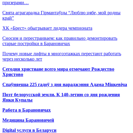
призерами…
Свята аграгарадка Гірмантаўцы “Люблю цябе, мой родны
край”
ХК «Брест» обыгрывает лидера чемпионата
Сносим и перестраиваем: как правильно демонтировать
старые постройки в Барановичах
Почему новые лифты в многоэтажках перестают работать
через несколько лет
Сегодня христиане всего мира отмечают Рождество
Христово
Спаўняецца 225 гадоў з дня нараджэння Адама Міцкевіча
Поэт белорусской земли. К 140-летию со дня рождения
Янки Купалы
Работа в Барановичах
Медицина Барановичей
Digital услуги в Беларуси