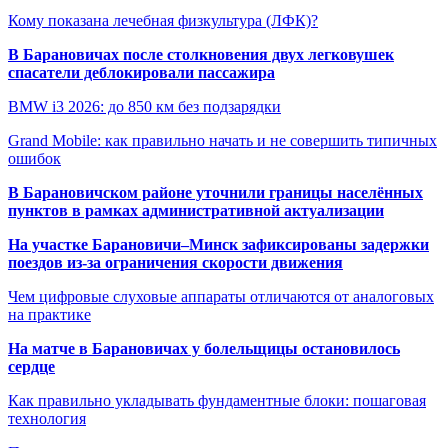
Кому показана лечебная физкультура (ЛФК)?
В Барановичах после столкновения двух легковушек
спасатели деблокировали пассажира
BMW i3 2026: до 850 км без подзарядки
Grand Mobile: как правильно начать и не совершить типичных
ошибок
В Барановичском районе уточнили границы населённых
пунктов в рамках административной актуализации
На участке Барановичи–Минск зафиксированы задержки
поездов из-за ограничения скорости движения
Чем цифровые слуховые аппараты отличаются от аналоговых
на практике
На матче в Барановичах у болельщицы остановилось
сердце
Как правильно укладывать фундаментные блоки: пошаговая
технология