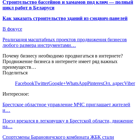
Строительство бассейнов и хамамов под ключ — полный
цикл работ в Беларуси
Как заказать строительство зданий из сэндвич-панелей
В фокусе
Реализация масштабных проектов продвижения бизнесов
любого размера инструментами…
Почему бизнесу необходимо продвигаться в интернете?
Продвижение бизнеса в интернете имеет ряд важных
преимуществ…
Поделиться
Facebook
Twitter
Google+
WhatsApp
Pinterest
Эл. адрес
Viber
Интересное:
Брестское областное управление МЧС приглашает жителей
и…
Поезд врезался в легковушку в Брестской области, движение
на…
Спортсмены Барановичского комбината ЖБК стали