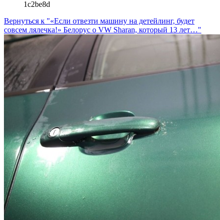
1c2be8d
Вернуться к "«Если отвезти машину на детейлинг, будет
совсем лялечка!» Белорус о VW Sharan, который 13 лет…"