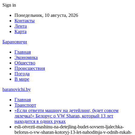
Sign in
Понедельник, 10 августа, 2026
Контакты
Лента
Карта
Барановичи
Главная
Экономика
Общество
Происшествия
Погода
В мире
baranovichi.by
Главная
Транспорт
«Если отвезти машину на детейлинг, будет совсем
лялечка!» Белорус о VW Sharan, который 13 лет
находится в одних руках
esli-otvezti-mashinu-na-detejling-budet-sovsem-ljalechka-
belorus-o-vw-sharan-kotoryj-13-let-nahoditsja-v-odnih-rukah-