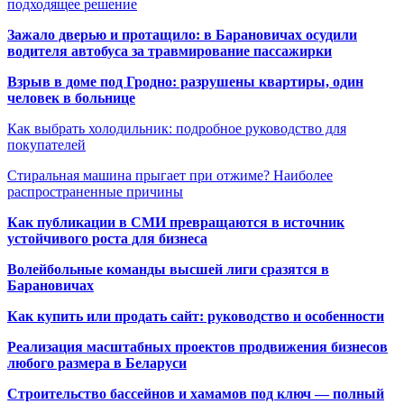
подходящее решение
Зажало дверью и протащило: в Барановичах осудили
водителя автобуса за травмирование пассажирки
Взрыв в доме под Гродно: разрушены квартиры, один
человек в больнице
Как выбрать холодильник: подробное руководство для
покупателей
Стиральная машина прыгает при отжиме? Наиболее
распространенные причины
Как публикации в СМИ превращаются в источник
устойчивого роста для бизнеса
Волейбольные команды высшей лиги сразятся в
Барановичах
Как купить или продать сайт: руководство и особенности
Реализация масштабных проектов продвижения бизнесов
любого размера в Беларуси
Строительство бассейнов и хамамов под ключ — полный