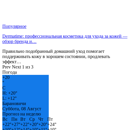
Популярное
Dermatime: профессиональная косметика для ухода за кожей —
обзор бренда и…
Правильно подобранный домашний уход помогает
поддерживать кожу в хорошем состоянии, продлевать
эффект…
Prev
Next
1 из 3
Погода
+
20
°
C
H:
+
20°
L:
+
12°
Барановичи
Суббота, 08 Август
Прогноз на неделю
Вс
Пн
Вт
Ср
Чт
Пт
+
22°
+
27°
+
22°
+
20°
+
20°
+
24°
+
10°
+
12°
+
14°
+
10°
+
11°
+
10°