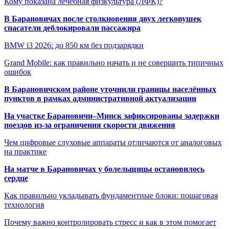
Кому показана лечебная физкультура (ЛФК)?
В Барановичах после столкновения двух легковушек
спасатели деблокировали пассажира
BMW i3 2026: до 850 км без подзарядки
Grand Mobile: как правильно начать и не совершить типичных
ошибок
В Барановичском районе уточнили границы населённых
пунктов в рамках административной актуализации
На участке Барановичи–Минск зафиксированы задержки
поездов из-за ограничения скорости движения
Чем цифровые слуховые аппараты отличаются от аналоговых
на практике
На матче в Барановичах у болельщицы остановилось
сердце
Как правильно укладывать фундаментные блоки: пошаговая
технология
Почему важно контролировать стресс и как в этом помогает