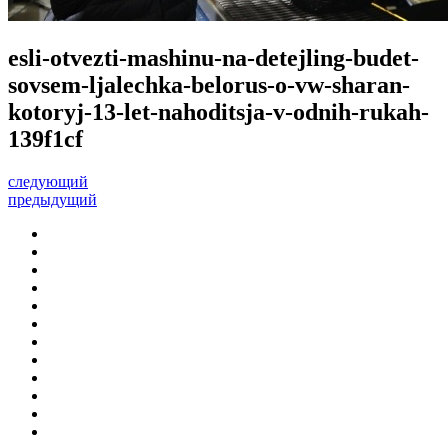
esli-otvezti-mashinu-na-detejling-budet-
sovsem-ljalechka-belorus-o-vw-sharan-
kotoryj-13-let-nahoditsja-v-odnih-rukah-
139f1cf
следующий
предыдущий