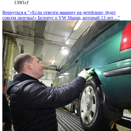
139f1cf
Вернуться к "«Если отвезти машину на детейлинг, будет
совсем лялечка!» Белорус о VW Sharan, который 13 лет…"