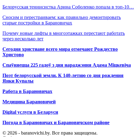
Белорусская теннисистка Арина Соболенко попала в топ-10…
Сносим и перестраиваем: как правильно демонтировать
старые постройки в Барановичах
Почему новые лифты в многоэтажках перестают работать
через несколько лет
Сегодня христиане всего мира отмечают Рождество
Христово
Спаўняецца 225 гадоў з дня нараджэння Адама Міцкевіча
Поэт белорусской земли. К 140-летию со дня рождения
Янки Купалы
Работа в Барановичах
Медицина Барановичей
Digital услуги в Беларуси
Погода в Барановичах и Барановичском районе
© 2026 - baranovichi.by. Все права защищены.