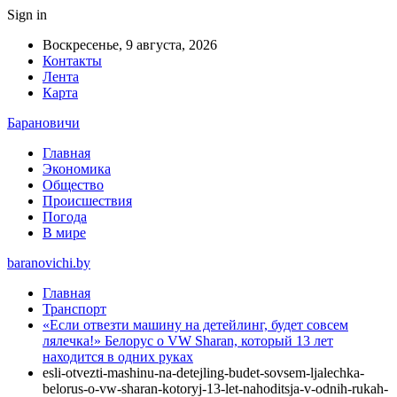
Sign in
Воскресенье, 9 августа, 2026
Контакты
Лента
Карта
Барановичи
Главная
Экономика
Общество
Происшествия
Погода
В мире
baranovichi.by
Главная
Транспорт
«Если отвезти машину на детейлинг, будет совсем
лялечка!» Белорус о VW Sharan, который 13 лет
находится в одних руках
esli-otvezti-mashinu-na-detejling-budet-sovsem-ljalechka-
belorus-o-vw-sharan-kotoryj-13-let-nahoditsja-v-odnih-rukah-