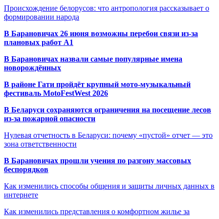
Происхождение белорусов: что антропология рассказывает о
формировании народа
В Барановичах 26 июня возможны перебои связи из-за
плановых работ A1
В Барановичах назвали самые популярные имена
новорождённых
В районе Гати пройдёт крупный мото-музыкальный
фестиваль MotoFestWest 2026
В Беларуси сохраняются ограничения на посещение лесов
из-за пожарной опасности
Нулевая отчетность в Беларуси: почему «пустой» отчет — это
зона ответственности
В Барановичах прошли учения по разгону массовых
беспорядков
Как изменились способы общения и защиты личных данных в
интернете
Как изменились представления о комфортном жилье за