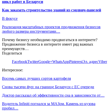
цикл работ в Беларуси
Как заказать строительство зданий из сэндвич-панелей
В фокусе
Реализация масштабных проектов продвижения бизнесов
любого размера инструментами…
Почему бизнесу необходимо продвигаться в интернете?
Продвижение бизнеса в интернете имеет ряд важных
преимуществ…
Поделиться
Facebook
Twitter
Google+
WhatsApp
Pinterest
Эл. адрес
Viber
Интересное:
Восемь самых лучших сортов картофеля
Снова тысячи фур: на границе Беларуси с ЕС очереди
Доктор рассказал об эффективности сна в зависимости от…
Водитель Infiniti погнался за МАЗом. Камень из кузова
пробил…