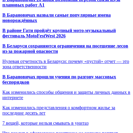
плановых работ A1
В Барановичах назвали самые популярные имена
новорождённых
В районе Гати пройдёт крупный мото-музыкальный
фестиваль MotoFestWest 2026
В Беларуси сохраняются ограничения на посещение лесов
из-за пожарной опасности
Нулевая отчетность в Беларуси: почему «пустой» отчет — это
зона ответственности
В Барановичах прошли учения по разгону массовых
беспорядков
Как изменились способы общения и защиты личных данных в
интернете
Как изменились представления о комфортном жилье за
последние десять лет
7 вещей, которые нельзя смывать в унитаз