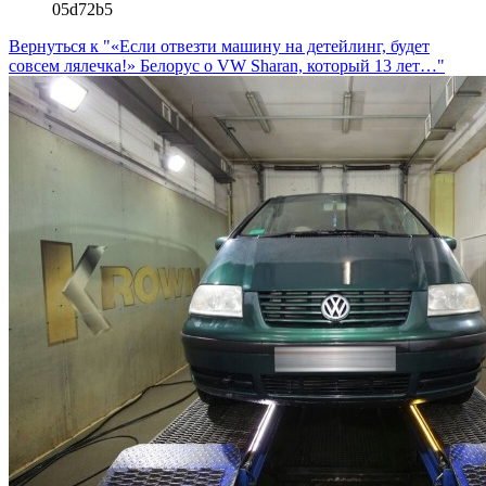
05d72b5
Вернуться к "«Если отвезти машину на детейлинг, будет
совсем лялечка!» Белорус о VW Sharan, который 13 лет…"