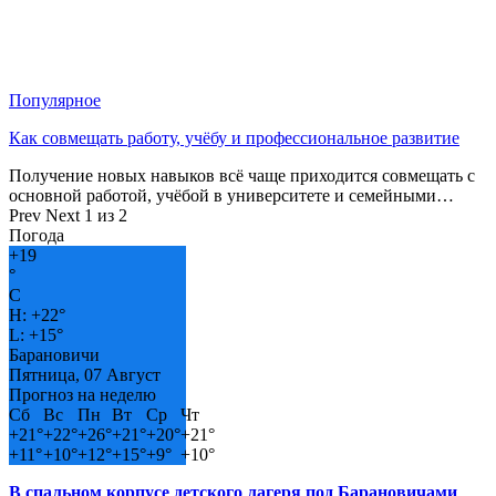
Популярное
Как совмещать работу, учёбу и профессиональное развитие
Получение новых навыков всё чаще приходится совмещать с
основной работой, учёбой в университете и семейными…
Prev
Next
1 из 2
Погода
+
19
°
C
H:
+
22°
L:
+
15°
Барановичи
Пятница, 07 Август
Прогноз на неделю
Сб
Вс
Пн
Вт
Ср
Чт
+
21°
+
22°
+
26°
+
21°
+
20°
+
21°
+
11°
+
10°
+
12°
+
15°
+
9°
+
10°
В спальном корпусе детского лагеря под Барановичами