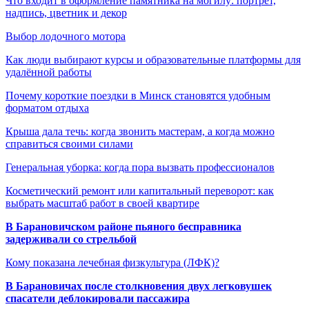
Что входит в оформление памятника на могилу: портрет,
надпись, цветник и декор
Выбор лодочного мотора
Как люди выбирают курсы и образовательные платформы для
удалённой работы
Почему короткие поездки в Минск становятся удобным
форматом отдыха
Крыша дала течь: когда звонить мастерам, а когда можно
справиться своими силами
Генеральная уборка: когда пора вызвать профессионалов
Косметический ремонт или капитальный переворот: как
выбрать масштаб работ в своей квартире
В Барановичском районе пьяного бесправника
задерживали со стрельбой
Кому показана лечебная физкультура (ЛФК)?
В Барановичах после столкновения двух легковушек
спасатели деблокировали пассажира