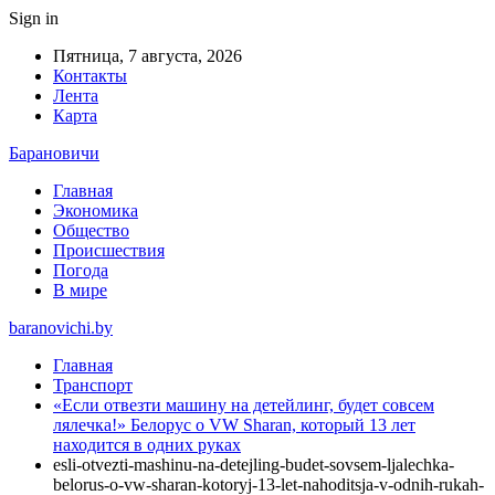
Sign in
Пятница, 7 августа, 2026
Контакты
Лента
Карта
Барановичи
Главная
Экономика
Общество
Происшествия
Погода
В мире
baranovichi.by
Главная
Транспорт
«Если отвезти машину на детейлинг, будет совсем
лялечка!» Белорус о VW Sharan, который 13 лет
находится в одних руках
esli-otvezti-mashinu-na-detejling-budet-sovsem-ljalechka-
belorus-o-vw-sharan-kotoryj-13-let-nahoditsja-v-odnih-rukah-