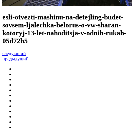
esli-otvezti-mashinu-na-detejling-budet-
sovsem-ljalechka-belorus-o-vw-sharan-
kotoryj-13-let-nahoditsja-v-odnih-rukah-
05d72b5
следующий
предыдущий