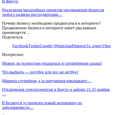
В фокусе
Реализация масштабных проектов продвижения бизнесов
любого размера инструментами…
Почему бизнесу необходимо продвигаться в интернете?
Продвижение бизнеса в интернете имеет ряд важных
преимуществ…
Поделиться
Facebook
Twitter
Google+
WhatsApp
Pinterest
Эл. адрес
Viber
Интересное:
Можно ли полностью отказаться от потребления сахара?
Что выбрать — ноутбук или все же нетбук?
Машина служебная, а за нарушения наказывают…
Отключения электроэнергии в Бресте и районе 21-25 ноября:
…
В Беларуси установлен новый антирекорд по
заболеваемости…