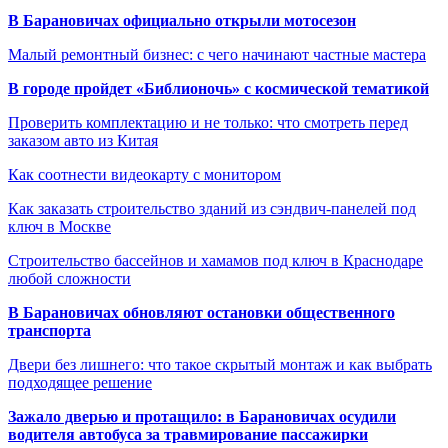
В Барановичах официально открыли мотосезон
Малый ремонтный бизнес: с чего начинают частные мастера
В городе пройдет «Библионочь» с космической тематикой
Проверить комплектацию и не только: что смотреть перед
заказом авто из Китая
Как соотнести видеокарту с монитором
Как заказать строительство зданий из сэндвич-панелей под
ключ в Москве
Строительство бассейнов и хамамов под ключ в Краснодаре
любой сложности
В Барановичах обновляют остановки общественного
транспорта
Двери без лишнего: что такое скрытый монтаж и как выбрать
подходящее решение
Зажало дверью и протащило: в Барановичах осудили
водителя автобуса за травмирование пассажирки