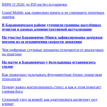
BMW i3 2026: до 850 км без подзарядки
Grand Mobile: как правильно начать и не совершить типичных
ошибок
В Барановичском районе уточнили границы населённых
пунктов в рамках административной актуализации
На участке Барановичи–Минск зафиксированы задержки
поездов из-за ограничения скорости движения
Чем цифровые слуховые аппараты отличаются от аналоговых
на практике
На матче в Барановичах у болельщицы остановилось
сердце
Как правильно укладывать фундаментные блоки: пошаговая
технология
Почему важно контролировать стресс и как в этом помогает
горячая йога
Сезонный уход за кожей: как адаптировать косметику под
климат