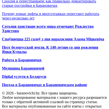
Сносим и перестраиваем: как правильно демонтировать
старые постройки в Барановичах
Почему новые лифты в многоэтажках перестают работать
через несколько лет
Сегодня христиане всего мира отмечают Рождество
Христово
Спаўняецца 225 гадоў з дня нараджэння Адама Міцкевіча
Поэт белорусской земли. К 140-летию со дня рождения
Янки Купалы
Работа в Барановичах
Медицина Барановичей
Digital услуги в Беларуси
Погода в Барановичах и Барановичском районе
© 2026 - baranovichi.by. Все права защищены.
Любое копирование материалов с нашего ресурса разрешается
только с обратной активной ссылкой на страницу статьи.
Все материалы опубликованные на сайте взяты с открытых