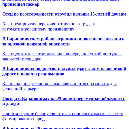
произошёл пожар
Отец по неосторожности отрубил пальцы 13-летней дочери
Как предприятия переходят от ручного труда к
автоматизированному производству
В Барановичском районе ограничили посещение лесов из-
за высокой пожарной опасности
Как оценить качество материалов перед покупкой доступа к
закрытой площадке
В Барановичах подросток получил удар током на железной
дороге и попал в реанимацию
Какие надпрофессиональные навыки стоит развивать для
успешной карьеры
Погода в Барановичах на 25 июня: переменная облачность
и дожди
Происхождение белорусов: что антропология рассказывает о
формировании народа
В Барановичах 26 июня возможны перебои связи из-за