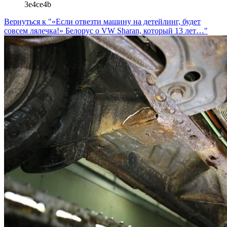
3e4ce4b
Вернуться к "«Если отвезти машину на детейлинг, будет
совсем лялечка!» Белорус о VW Sharan, который 13 лет…"