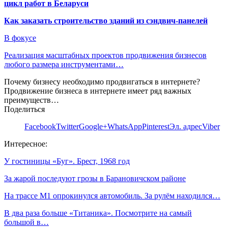
цикл работ в Беларуси
Как заказать строительство зданий из сэндвич-панелей
В фокусе
Реализация масштабных проектов продвижения бизнесов
любого размера инструментами…
Почему бизнесу необходимо продвигаться в интернете?
Продвижение бизнеса в интернете имеет ряд важных
преимуществ…
Поделиться
Facebook
Twitter
Google+
WhatsApp
Pinterest
Эл. адрес
Viber
Интересное:
У гостиницы «Буг». Брест, 1968 год
За жарой последуют грозы в Барановичском районе
На трассе М1 опрокинулся автомобиль. За рулём находился…
В два раза больше «Титаника». Посмотрите на самый
большой в…