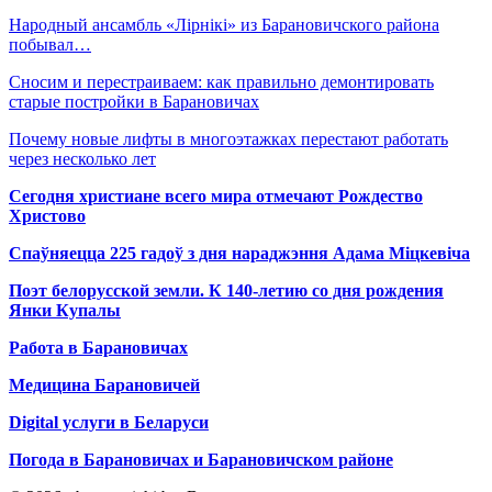
Народный ансамбль «Лiрнiкi» из Барановичского района
побывал…
Сносим и перестраиваем: как правильно демонтировать
старые постройки в Барановичах
Почему новые лифты в многоэтажках перестают работать
через несколько лет
Сегодня христиане всего мира отмечают Рождество
Христово
Спаўняецца 225 гадоў з дня нараджэння Адама Міцкевіча
Поэт белорусской земли. К 140-летию со дня рождения
Янки Купалы
Работа в Барановичах
Медицина Барановичей
Digital услуги в Беларуси
Погода в Барановичах и Барановичском районе