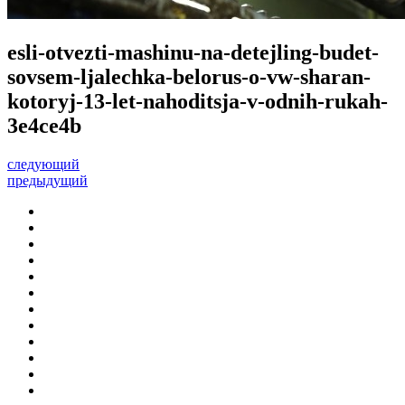
esli-otvezti-mashinu-na-detejling-budet-
sovsem-ljalechka-belorus-o-vw-sharan-
kotoryj-13-let-nahoditsja-v-odnih-rukah-
3e4ce4b
следующий
предыдущий