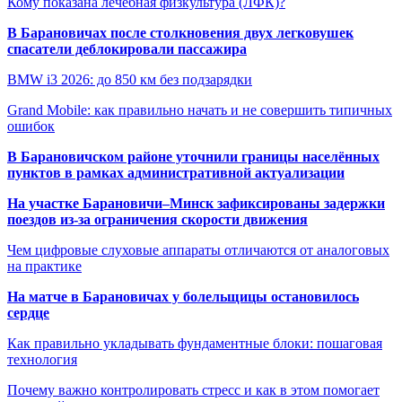
Кому показана лечебная физкультура (ЛФК)?
В Барановичах после столкновения двух легковушек
спасатели деблокировали пассажира
BMW i3 2026: до 850 км без подзарядки
Grand Mobile: как правильно начать и не совершить типичных
ошибок
В Барановичском районе уточнили границы населённых
пунктов в рамках административной актуализации
На участке Барановичи–Минск зафиксированы задержки
поездов из-за ограничения скорости движения
Чем цифровые слуховые аппараты отличаются от аналоговых
на практике
На матче в Барановичах у болельщицы остановилось
сердце
Как правильно укладывать фундаментные блоки: пошаговая
технология
Почему важно контролировать стресс и как в этом помогает