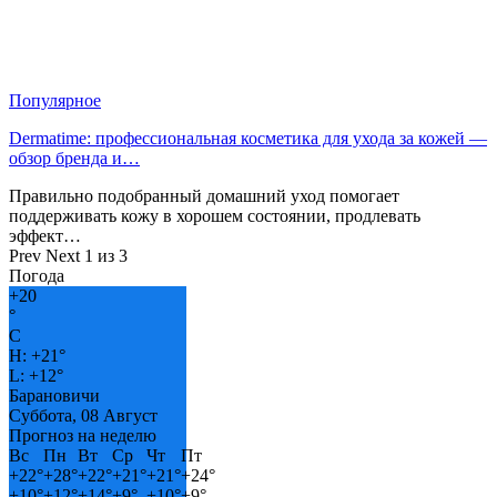
Популярное
Dermatime: профессиональная косметика для ухода за кожей —
обзор бренда и…
Правильно подобранный домашний уход помогает
поддерживать кожу в хорошем состоянии, продлевать
эффект…
Prev
Next
1 из 3
Погода
+
20
°
C
H:
+
21°
L:
+
12°
Барановичи
Суббота, 08 Август
Прогноз на неделю
Вс
Пн
Вт
Ср
Чт
Пт
+
22°
+
28°
+
22°
+
21°
+
21°
+
24°
+
10°
+
12°
+
14°
+
9°
+
10°
+
9°