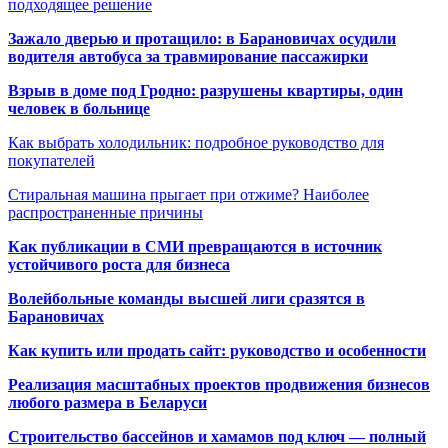
подходящее решение
Зажало дверью и протащило: в Барановичах осудили
водителя автобуса за травмирование пассажирки
Взрыв в доме под Гродно: разрушены квартиры, один
человек в больнице
Как выбрать холодильник: подробное руководство для
покупателей
Стиральная машина прыгает при отжиме? Наиболее
распространенные причины
Как публикации в СМИ превращаются в источник
устойчивого роста для бизнеса
Волейбольные команды высшей лиги сразятся в
Барановичах
Как купить или продать сайт: руководство и особенности
Реализация масштабных проектов продвижения бизнесов
любого размера в Беларуси
Строительство бассейнов и хамамов под ключ — полный