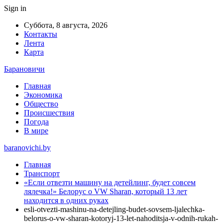
Sign in
Суббота, 8 августа, 2026
Контакты
Лента
Карта
Барановичи
Главная
Экономика
Общество
Происшествия
Погода
В мире
baranovichi.by
Главная
Транспорт
«Если отвезти машину на детейлинг, будет совсем
лялечка!» Белорус о VW Sharan, который 13 лет
находится в одних руках
esli-otvezti-mashinu-na-detejling-budet-sovsem-ljalechka-
belorus-o-vw-sharan-kotoryj-13-let-nahoditsja-v-odnih-rukah-