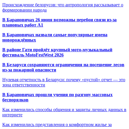
Происхождение белорусов: что антропология рассказывает о
формировании народа
В Барановичах 26 июня возможны перебои связи из-за
плановых работ A1
В Барановичах назвали самые популярные имена
новорождённых
В районе Гати пройдёт крупный мото-музыкальный
фестиваль MotoFestWest 2026
В Беларуси сохраняются ограничения на посещение лесов
из-за пожарной опасности
Нулевая отчетность в Беларуси: почему «пустой» отчет — это
зона ответственности
В Барановичах прошли учения по разгону массовых
беспорядков
Как изменились способы общения и защиты личных данных в
интернете
Как изменились представления о комфортном жилье за