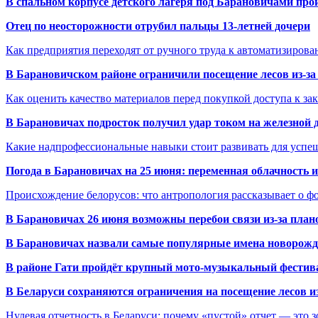
В спальном корпусе детского лагеря под Барановичами пр
Отец по неосторожности отрубил пальцы 13-летней дочери
Как предприятия переходят от ручного труда к автоматизиров
В Барановичском районе ограничили посещение лесов из-з
Как оценить качество материалов перед покупкой доступа к з
В Барановичах подросток получил удар током на железной 
Какие надпрофессиональные навыки стоит развивать для успе
Погода в Барановичах на 25 июня: переменная облачность 
Происхождение белорусов: что антропология рассказывает о 
В Барановичах 26 июня возможны перебои связи из-за план
В Барановичах назвали самые популярные имена новорож
В районе Гати пройдёт крупный мото-музыкальный фестива
В Беларуси сохраняются ограничения на посещение лесов и
Нулевая отчетность в Беларуси: почему «пустой» отчет — это 