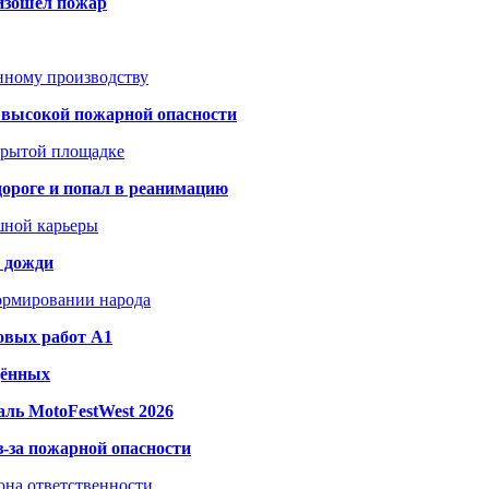
оизошёл пожар
анному производству
а высокой пожарной опасности
акрытой площадке
дороге и попал в реанимацию
шной карьеры
и дожди
формировании народа
овых работ A1
дённых
ль MotoFestWest 2026
з-за пожарной опасности
зона ответственности