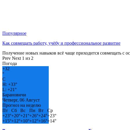
Популярное
Как совмещать работу, учёбу и профессиональное развитие
Получение новых навыков всё чаще приходится совмещать с о
Prev
Next
1 из 2
Погода
+
32
°
C
H:
+
33°
L:
+
21°
Барановичи
Четверг, 06 Август
Прогноз на неделю
Пт
Сб
Вс
Пн
Вт
Ср
+
23°
+
20°
+
21°
+
26°
+
24°
+
23°
+
15°
+
12°
+
10°
+
12°
+
16°
+
14°