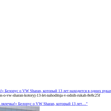
а!» Белорус о VW Sharan, который 13 лет находится в одних рука
rus-o-vw-sharan-kotoryj-13-let-nahoditsja-v-odnih-rukah-8e8c25f
м лялечка!» Белорус о VW Sharan, который 13 лет…"