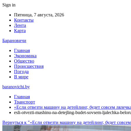
Sign in
Пятница, 7 августа, 2026
Контакты
Лента
Карта
Барановичи
Главная
Экономика
Общество
Происшествия
Погода
В мире
baranovichi.by
Главная
Транспорт
«Если отвезти машину на детейлинг, будет совсем лялечк
esli-otvezti-mashinu-na-detejling-budet-sovsem-ljalechka-belo
Вернуться к "«Если отвезти машину на детейлинг, будет совсе