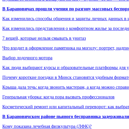
В Барановичах прошли учения по разгону массовых беспор
Как изменились способы общения и защиты личных данных в 
Как изменились представления о комфортном жилье за последни
7 вещей, которые нельзя смывать в унитаз
Что входит в оформление памятника на могилу: портрет, надпис
Выбор лодочного мотора
Как люди выбирают курсы и образовательные платформы для 
Почему короткие поездки в Минск становятся удобным формат
Крыша дала течь: когда звонить мастерам, а когда можно справ
Генеральная уборка: когда пора вызвать профессионалов
Косметический ремонт или капитальный переворот: как выбрат
В Барановичском районе пьяного бесправника задерживали 
Кому показана лечебная физкультура (ЛФК)?