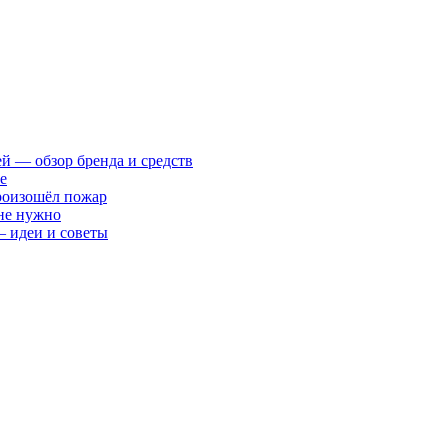
ей — обзор бренда и средств
е
произошёл пожар
 не нужно
— идеи и советы