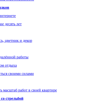
ядков
интернете
е десять лет
ь, цветник и декор
удалённой работы
ом отдыха
иться своими силами
ь масштаб работ в своей квартире
со стрельбой