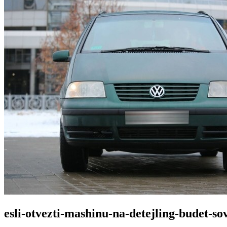
esli-otvezti-mashinu-na-detejling-budet-s