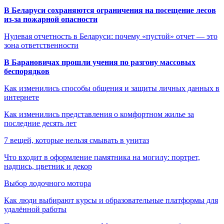
В Беларуси сохраняются ограничения на посещение лесов
из-за пожарной опасности
Нулевая отчетность в Беларуси: почему «пустой» отчет — это
зона ответственности
В Барановичах прошли учения по разгону массовых
беспорядков
Как изменились способы общения и защиты личных данных в
интернете
Как изменились представления о комфортном жилье за
последние десять лет
7 вещей, которые нельзя смывать в унитаз
Что входит в оформление памятника на могилу: портрет,
надпись, цветник и декор
Выбор лодочного мотора
Как люди выбирают курсы и образовательные платформы для
удалённой работы