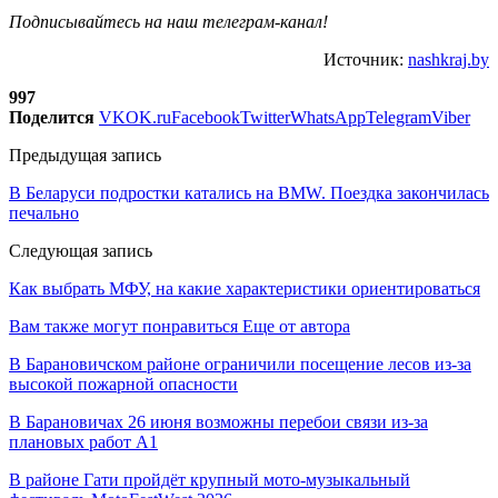
Подписывайтесь на наш
телеграм-канал
!
Источник:
nashkraj.by
997
Поделится
VK
OK.ru
Facebook
Twitter
WhatsApp
Telegram
Viber
Предыдущая запись
В Беларуси подростки катались на BMW. Поездка закончилась
печально
Следующая запись
Как выбрать МФУ, на какие характеристики ориентироваться
Вам также могут понравиться
Еще от автора
В Барановичском районе ограничили посещение лесов из-за
высокой пожарной опасности
В Барановичах 26 июня возможны перебои связи из-за
плановых работ A1
В районе Гати пройдёт крупный мото-музыкальный