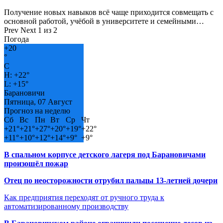
Получение новых навыков всё чаще приходится совмещать с
основной работой, учёбой в университете и семейными…
Prev
Next
1 из 2
Погода
+
20
°
C
H:
+
22°
L:
+
15°
Барановичи
Пятница, 07 Август
Прогноз на неделю
Сб
Вс
Пн
Вт
Ср
Чт
+
21°
+
21°
+
27°
+
20°
+
19°
+
22°
+
11°
+
10°
+
12°
+
14°
+
9°
+
9°
В спальном корпусе детского лагеря под Барановичами
произошёл пожар
Отец по неосторожности отрубил пальцы 13-летней дочери
Как предприятия переходят от ручного труда к
автоматизированному производству