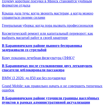
Почему короткие поездки в Минск становятся удобным
форматом отдыха
Крыша дала течь: когда звонить мастерам, а когда можно
справиться своими силами
Генеральная уборка: когда пора вызвать профессионалов
Косметический ремонт или капитальный переворот: как
выбрать масштаб работ в своей квартире
В Барановичском районе пьяного бесправника
задерживали со стрельбой
Кому показана лечебная физкультура (ЛФК)?
В Барановичах после столкновения двух легковушек
спасатели деблокировали пассажира
BMW i3 2026: до 850 км без подзарядки
Grand Mobile: как правильно начать и не совершить типичных
ошибок
В Барановичском районе уточнили границы населённых
пунктов в рамках административной актуализации