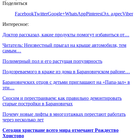
Поделиться
Facebook
Twitter
Google+
WhatsApp
Pinterest
Эл. адрес
Viber
Интересное:
Доктор рассказал, какие продукты помогут избавиться от…
Читатель: Неизвестный прыгал на крыше автомобиля, тем
самым…
Полимерный пол и его растущая популярность
Подозреваемого в краже из дома в Барановичском районе…
Барановичских отцов с детьми приглашают на «Папа-зал» в
эти…
Сносим и перестраиваем: как правильно демонтировать
старые постройки в Барановичах
Почему новые лифты в многоэтажках перестают работать
через несколько лет
Сегодня христиане всего мира отмечают Рождество
Христово