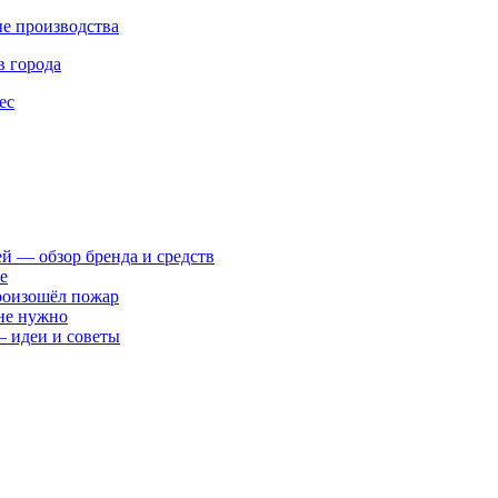
е производства
в города
ес
ей — обзор бренда и средств
е
произошёл пожар
 не нужно
— идеи и советы