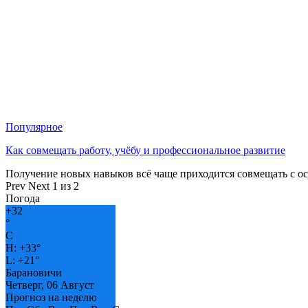
Популярное
Как совмещать работу, учёбу и профессиональное развитие
Получение новых навыков всё чаще приходится совмещать с о
Prev
Next
1 из 2
Погода
+
32
°
C
H:
+
33°
L:
+
21°
Барановичи
Четверг, 06 Август
Прогноз на неделю