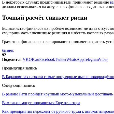
В некоторых случаях предприниматели принимают решение
вз
должны основываться на актуальных финансовых данных и по
Точный расчёт снижает риски
Большинство финансовых проблем возникает не из-за отсутстви
ему принимать взвешенные решения и избегать кассовых разры
Грамотное финансовое планирование позволяет сохранять усто
бизнес
92
Поделится
VK
OK.ru
Facebook
Twitter
WhatsApp
Telegram
Viber
Предыдущая запись
В Барановичах назвали самые популярные имена новорождён
Следующая запись
В районе Гати пройдёт крупный мото-музыкальный фестиваль 
Вам также могут понравиться
Еще от автора
Как предприятия переходят от ручного труда к автоматизиров