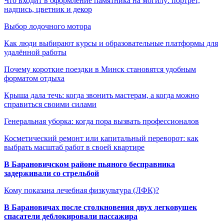
Что входит в оформление памятника на могилу: портрет,
надпись, цветник и декор
Выбор лодочного мотора
Как люди выбирают курсы и образовательные платформы для
удалённой работы
Почему короткие поездки в Минск становятся удобным
форматом отдыха
Крыша дала течь: когда звонить мастерам, а когда можно
справиться своими силами
Генеральная уборка: когда пора вызвать профессионалов
Косметический ремонт или капитальный переворот: как
выбрать масштаб работ в своей квартире
В Барановичском районе пьяного бесправника
задерживали со стрельбой
Кому показана лечебная физкультура (ЛФК)?
В Барановичах после столкновения двух легковушек
спасатели деблокировали пассажира