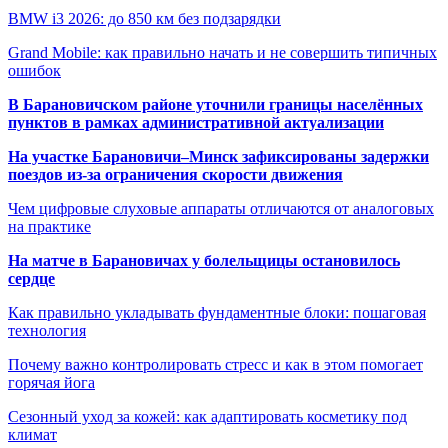
BMW i3 2026: до 850 км без подзарядки
Grand Mobile: как правильно начать и не совершить типичных
ошибок
В Барановичском районе уточнили границы населённых
пунктов в рамках административной актуализации
На участке Барановичи–Минск зафиксированы задержки
поездов из-за ограничения скорости движения
Чем цифровые слуховые аппараты отличаются от аналоговых
на практике
На матче в Барановичах у болельщицы остановилось
сердце
Как правильно укладывать фундаментные блоки: пошаговая
технология
Почему важно контролировать стресс и как в этом помогает
горячая йога
Сезонный уход за кожей: как адаптировать косметику под
климат