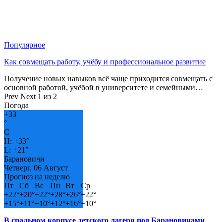
Популярное
Как совмещать работу, учёбу и профессиональное развитие
Получение новых навыков всё чаще приходится совмещать с
основной работой, учёбой в университете и семейными…
Prev
Next
1 из 2
Погода
+
33
°
C
H:
+
33°
L:
+
21°
Барановичи
Четверг, 06 Август
Прогноз на неделю
Пт
Сб
Вс
Пн
Вт
Ср
+
22°
+
20°
+
22°
+
28°
+
26°
+
22°
+
15°
+
11°
+
10°
+
12°
+
16°
+
10°
В спальном корпусе детского лагеря под Барановичами