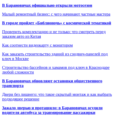
В Барановичах официально открыли мотосезон
Малый ремонтный бизнес: с чего начинают частные мастера
В городе пройдет «Библионочь» с космической тематикой
Проверить комплектацию и не только: что смотреть перед
заказом авто из Китая
Как соотнести видеокарту с монитором
Как заказать строительство зданий из сэндвич-панелей под
ключ в Москве
Строительство бассейнов и хамамов под ключ в Краснодаре
любой сложности
В Барановичах обновляют остановки общественного
транспорта
Двери без лишнего: что такое скрытый монтаж и как выбрать
подходящее решение
Зажало дверью и протащило: в Барановичах осудили
водителя автобуса за травмирование пассажирки