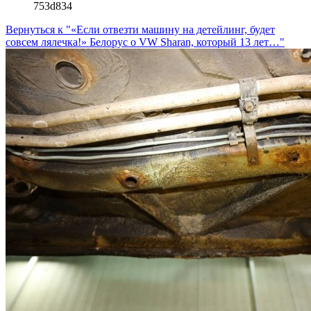
753d834
Вернуться к "«Если отвезти машину на детейлинг, будет
совсем лялечка!» Белорус о VW Sharan, который 13 лет…"