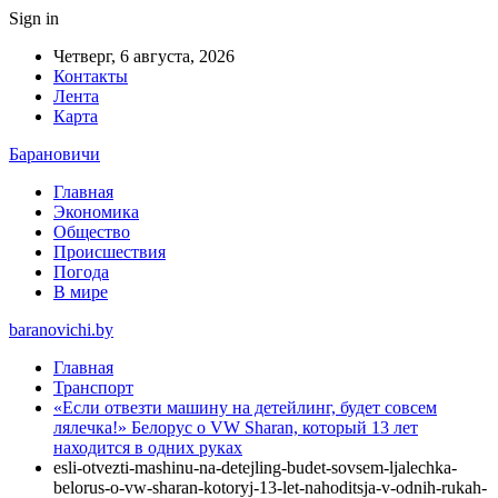
Sign in
Четверг, 6 августа, 2026
Контакты
Лента
Карта
Барановичи
Главная
Экономика
Общество
Происшествия
Погода
В мире
baranovichi.by
Главная
Транспорт
«Если отвезти машину на детейлинг, будет совсем
лялечка!» Белорус о VW Sharan, который 13 лет
находится в одних руках
esli-otvezti-mashinu-na-detejling-budet-sovsem-ljalechka-
belorus-o-vw-sharan-kotoryj-13-let-nahoditsja-v-odnih-rukah-