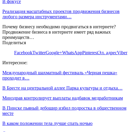
В фокусе
Реализация масштабных проектов продвижения бизнесов
любого размера инструментами…
Почему бизнесу необходимо продвигаться в интернете?
Продвижение бизнеса в интернете имеет ряд важных
преимуществ…
Поделиться
Facebook
Twitter
Google+
WhatsApp
Pinterest
Эл. адрес
Viber
Интересное:
Международный шахматный фестиваль «Черная пешка»
проходит в…
В Бресте на центральной аллее Парка культуры и отдыха…
Минздрав контролирует выплаты надбавок медработникам
В Пинске пьяный дебошир избил подростка в общественном
месте
В каком положении тела лучше спать ночью