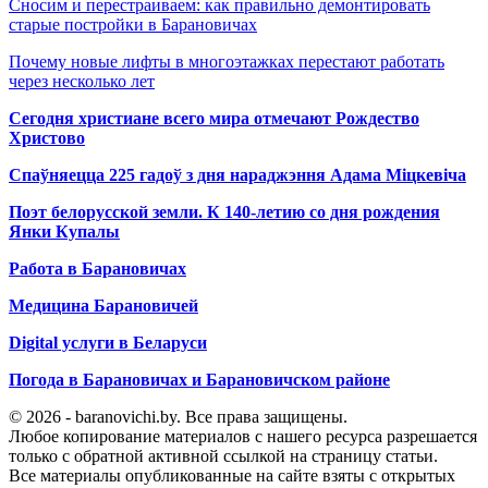
Сносим и перестраиваем: как правильно демонтировать
старые постройки в Барановичах
Почему новые лифты в многоэтажках перестают работать
через несколько лет
Сегодня христиане всего мира отмечают Рождество
Христово
Спаўняецца 225 гадоў з дня нараджэння Адама Міцкевіча
Поэт белорусской земли. К 140-летию со дня рождения
Янки Купалы
Работа в Барановичах
Медицина Барановичей
Digital услуги в Беларуси
Погода в Барановичах и Барановичском районе
© 2026 - baranovichi.by. Все права защищены.
Любое копирование материалов с нашего ресурса разрешается
только с обратной активной ссылкой на страницу статьи.
Все материалы опубликованные на сайте взяты с открытых