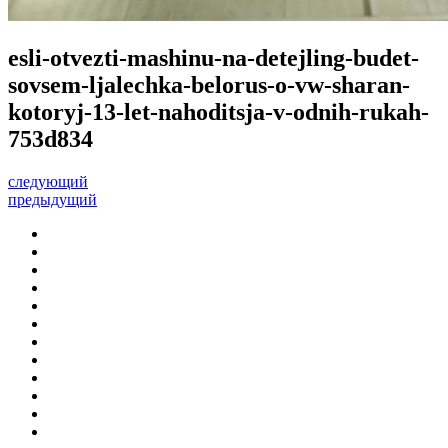
esli-otvezti-mashinu-na-detejling-budet-
sovsem-ljalechka-belorus-o-vw-sharan-
kotoryj-13-let-nahoditsja-v-odnih-rukah-
753d834
следующий
предыдущий