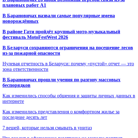
плановых работ A1
В Барановичах назвали самые популярные имена
новорождённых
В районе Гати пройдёт крупный мото-музыкальный
фестиваль MotoFestWest 2026
В Беларуси сохраняются ограничения на посещение лесов
из-за пожарной опасности
Нулевая отчетность в Беларуси: почему «пустой» отчет — это
зона ответственности
В Барановичах прошли учения по разгону массовых
беспорядков
Как изменились способы общения и защиты личных данных в
интернете
Как изменились представления о комфортном жилье за
последние десять лет
7 вещей, которые нельзя смывать в унитаз