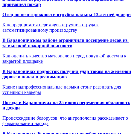
произошёл пожар
Отец по неосторожности отрубил пальцы 13-летней дочери
Как предприятия переходят от ручного труда к
автоматизированному производству
В Барановичском районе ограничили посещение лесов из-
за высокой пожарной опасности
Как оценить качество материалов перед покупкой доступа к
закрытой площадке
В Барановичах подросток получил удар током на железной
дороге и попал в реанимацию
Какие надпрофессиональные навыки стоит развивать для
успешной карьеры
Погода в Барановичах на 25 июня: переменная облачность
и дожди
Происхождение белорусов: что антропология рассказывает о
формировании народа
В Барановичах 26 июня возможны перебои связи из-за