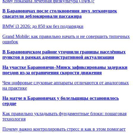
Кому показана лечебная физкультура (ЛФК)?
В Барановичах после столкновения двух легковушек
спасатели деблокировали пассажира
BMW i3 2026: до 850 км без подзарядки
Grand Mobile: как правильно начать и не совершить типичных
ошибок
В Барановичском районе уточнили границы населённых
пунктов в рамках административной актуализации
На участке Барановичи–Минск зафиксированы задержки
поездов из-за ограничения скорости движения
Чем цифровые слуховые аппараты отличаются от аналоговых
на практике
На матче в Барановичах у болельщицы остановилось
сердце
Как правильно укладывать фундаментные блоки: пошаговая
технология
Почему важно контролировать стресс и как в этом помогает