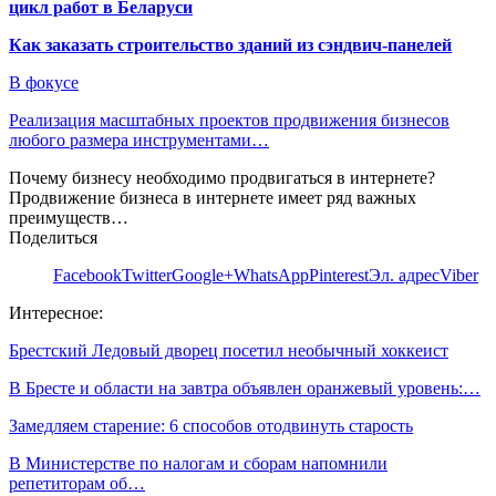
цикл работ в Беларуси
Как заказать строительство зданий из сэндвич-панелей
В фокусе
Реализация масштабных проектов продвижения бизнесов
любого размера инструментами…
Почему бизнесу необходимо продвигаться в интернете?
Продвижение бизнеса в интернете имеет ряд важных
преимуществ…
Поделиться
Facebook
Twitter
Google+
WhatsApp
Pinterest
Эл. адрес
Viber
Интересное:
Брестский Ледовый дворец посетил необычный хоккеист
В Бресте и области на завтра объявлен оранжевый уровень:…
Замедляем старение: 6 способов отодвинуть старость
В Министерстве по налогам и сборам напомнили
репетиторам об…