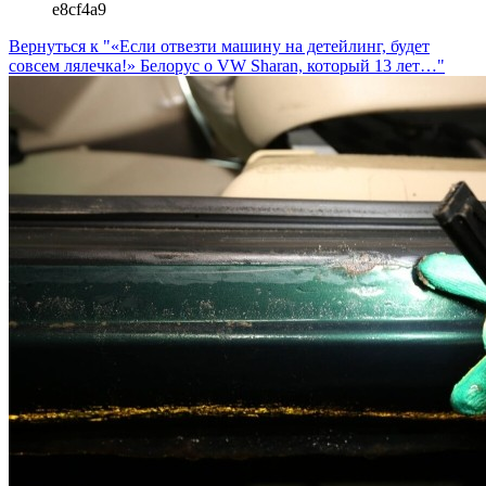
e8cf4a9
Вернуться к "«Если отвезти машину на детейлинг, будет
совсем лялечка!» Белорус о VW Sharan, который 13 лет…"