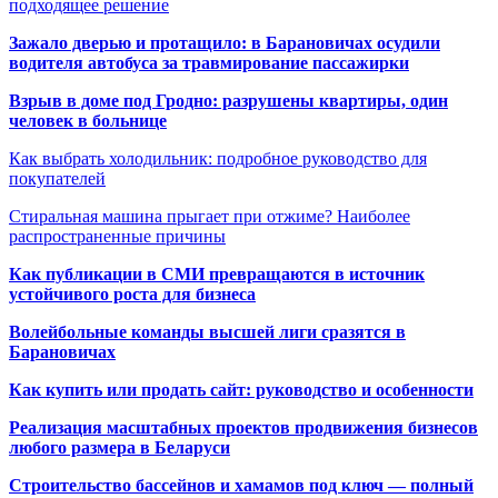
подходящее решение
Зажало дверью и протащило: в Барановичах осудили
водителя автобуса за травмирование пассажирки
Взрыв в доме под Гродно: разрушены квартиры, один
человек в больнице
Как выбрать холодильник: подробное руководство для
покупателей
Стиральная машина прыгает при отжиме? Наиболее
распространенные причины
Как публикации в СМИ превращаются в источник
устойчивого роста для бизнеса
Волейбольные команды высшей лиги сразятся в
Барановичах
Как купить или продать сайт: руководство и особенности
Реализация масштабных проектов продвижения бизнесов
любого размера в Беларуси
Строительство бассейнов и хамамов под ключ — полный