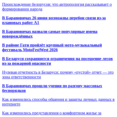
Происхождение белорусов: что антропология рассказывает о
формировании народа
В Барановичах 26 июня возможны перебои связи из-за
плановых работ A1
В Барановичах назвали самые популярные имена
новорождённых
В районе Гати пройдёт крупный мото-музыкальный
фестиваль MotoFestWest 2026
В Беларуси сохраняются ограничения на посещение лесов
из-за пожарной опасности
Нулевая отчетность в Беларуси: почему «пустой» отчет — это
зона ответственности
В Барановичах прошли учения по разгону массовых
беспорядков
Как изменились способы общения и защиты личных данных в
интернете
Как изменились представления о комфортном жилье за