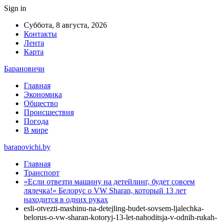
Sign in
Суббота, 8 августа, 2026
Контакты
Лента
Карта
Барановичи
Главная
Экономика
Общество
Происшествия
Погода
В мире
baranovichi.by
Главная
Транспорт
«Если отвезти машину на детейлинг, будет совсем
лялечка!» Белорус о VW Sharan, который 13 лет
находится в одних руках
esli-otvezti-mashinu-na-detejling-budet-sovsem-ljalechka-
belorus-o-vw-sharan-kotoryj-13-let-nahoditsja-v-odnih-rukah-