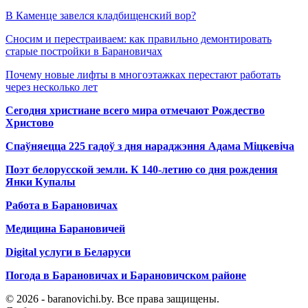
В Каменце завелся кладбищенский вор?
Сносим и перестраиваем: как правильно демонтировать
старые постройки в Барановичах
Почему новые лифты в многоэтажках перестают работать
через несколько лет
Сегодня христиане всего мира отмечают Рождество
Христово
Спаўняецца 225 гадоў з дня нараджэння Адама Міцкевіча
Поэт белорусской земли. К 140-летию со дня рождения
Янки Купалы
Работа в Барановичах
Медицина Барановичей
Digital услуги в Беларуси
Погода в Барановичах и Барановичском районе
© 2026 - baranovichi.by. Все права защищены.