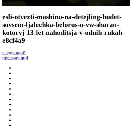
esli-otvezti-mashinu-na-detejling-budet-
sovsem-ljalechka-belorus-o-vw-sharan-
kotoryj-13-let-nahoditsja-v-odnih-rukah-
e8cf4a9
следующий
предыдущий