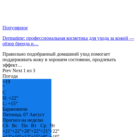
Популярное
Dermatime: профессиональная косметика для ухода за кожей —
обзор бренда и…
Правильно подобранный домашний уход помогает
поддерживать кожу в хорошем состоянии, продлевать
эффект…
Prev
Next
1 из 3
Погода
+
19
°
C
H:
+
22°
L:
+
15°
Барановичи
Пятница, 07 Август
Прогноз на неделю
Сб
Вс
Пн
Вт
Ср
Чт
+
21°
+
22°
+
28°
+
22°
+
21°
+
22°
+
12°
+
10°
+
12°
+
15°
+
9°
+
10°