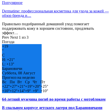
Популярное
Dermatime: профессиональная косметика для ухода за кожей —
обзор бренда и…
Правильно подобранный домашний уход помогает
поддерживать кожу в хорошем состоянии, продлевать
эффект…
Prev
Next
1 из 3
Погода
+
19
°
C
H:
+
21°
L:
+
13°
Барановичи
Суббота, 08 Август
Прогноз на неделю
Вс
Пн
Вт
Ср
Чт
Пт
+
22°
+
27°
+
21°
+
19°
+
20°
+
25°
+
10°
+
12°
+
14°
+
9°
+
9°
+
10°
64-летний мужчина погиб во время работы с мотоблоком
В спальном корпусе детского лагеря под Барановичами