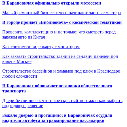
В Барановичах официально открыли мотосезон
Малый ремонтный бизнес: с чего начинают частные мастера
В городе пройдет «Библионочь» с космической тематикой
Проверить комплектацию и не только: что смотреть перед
заказом авто из Китая
Как соотнести видеокарту с монитором
Как заказать строительство зданий из сэндвич-панелей под
ключ в Москве
Строительство бассейнов и хамамов под ключ в Краснодаре
любой сложности
В Барановичах обновляют остановки общественного
транспорта
Двери без лишнего: что такое скрытый монтаж и как выбрать
подходящее решение
Зажало дверью и протащило: в Барановичах осудили
водителя автобуса за травмирование пассажирки