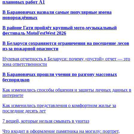
плановых работ A1
В Барановичах назвали самые популярные имена
новорождённых
В районе Гати пройдёт крупный мото-музыкальный
фестиваль MotoFestWest 2026
В Беларуси сохраняются ограничения на посещение лесов
из-за пожарной опасности
Нулевая отчетность в Беларуси: почему «пустой» отчет — это
зона ответственности
В Барановичах прошли учения по разгону массовых
беспорядков
Как изменились способы общения и защиты личных данных в
интернете
Как изменились представления о комфортном жилье за
последние десять лет
7 вещей, которые нельзя смывать в унитаз
Что входит в оформление памятника на могилу: портрет,