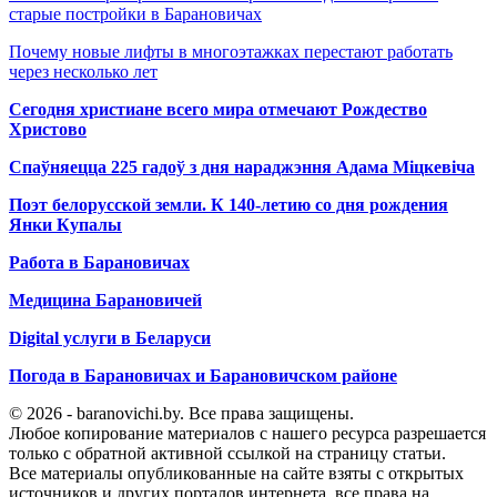
старые постройки в Барановичах
Почему новые лифты в многоэтажках перестают работать
через несколько лет
Сегодня христиане всего мира отмечают Рождество
Христово
Спаўняецца 225 гадоў з дня нараджэння Адама Міцкевіча
Поэт белорусской земли. К 140-летию со дня рождения
Янки Купалы
Работа в Барановичах
Медицина Барановичей
Digital услуги в Беларуси
Погода в Барановичах и Барановичском районе
© 2026 - baranovichi.by. Все права защищены.
Любое копирование материалов с нашего ресурса разрешается
только с обратной активной ссылкой на страницу статьи.
Все материалы опубликованные на сайте взяты с открытых
источников и других порталов интернета, все права на