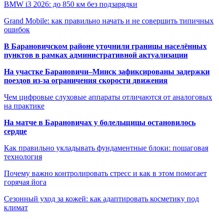
BMW i3 2026: до 850 км без подзарядки
Grand Mobile: как правильно начать и не совершить типичных
ошибок
В Барановичском районе уточнили границы населённых
пунктов в рамках административной актуализации
На участке Барановичи–Минск зафиксированы задержки
поездов из-за ограничения скорости движения
Чем цифровые слуховые аппараты отличаются от аналоговых
на практике
На матче в Барановичах у болельщицы остановилось
сердце
Как правильно укладывать фундаментные блоки: пошаговая
технология
Почему важно контролировать стресс и как в этом помогает
горячая йога
Сезонный уход за кожей: как адаптировать косметику под
климат