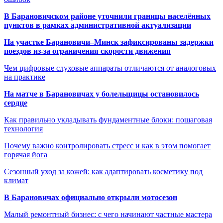
В Барановичском районе уточнили границы населённых
пунктов в рамках административной актуализации
На участке Барановичи–Минск зафиксированы задержки
поездов из-за ограничения скорости движения
Чем цифровые слуховые аппараты отличаются от аналоговых
на практике
На матче в Барановичах у болельщицы остановилось
сердце
Как правильно укладывать фундаментные блоки: пошаговая
технология
Почему важно контролировать стресс и как в этом помогает
горячая йога
Сезонный уход за кожей: как адаптировать косметику под
климат
В Барановичах официально открыли мотосезон
Малый ремонтный бизнес: с чего начинают частные мастера