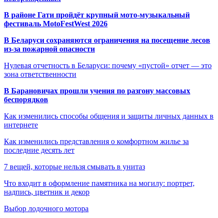
В районе Гати пройдёт крупный мото-музыкальный
фестиваль MotoFestWest 2026
В Беларуси сохраняются ограничения на посещение лесов
из-за пожарной опасности
Нулевая отчетность в Беларуси: почему «пустой» отчет — это
зона ответственности
В Барановичах прошли учения по разгону массовых
беспорядков
Как изменились способы общения и защиты личных данных в
интернете
Как изменились представления о комфортном жилье за
последние десять лет
7 вещей, которые нельзя смывать в унитаз
Что входит в оформление памятника на могилу: портрет,
надпись, цветник и декор
Выбор лодочного мотора