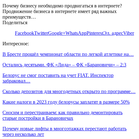
Почему бизнесу необходимо продвигаться в интернете?
Продвижение бизнеса в интернете имеет ряд важных
преимуществ…
Поделиться
Facebook
Twitter
Google+
WhatsApp
Pinterest
Эл. адрес
Viber
Интересное:
В Бресте прошёл чемпионат области по легкой атлетике на…
Остались десятыми. ФК «Лида» – ФК «Барановичи» – 2:3
Белорус не смог поставить на учет FIAT. Инспектор
забраковал…
Сколько депозитов для многодетных открыто по программе…
Какие налоги в 2023 году белорусы заплатят в размере 50%
Сносим и перестраиваем: как правильно демонтировать
старые постройки в Барановичах
Почему новые лифты в многоэтажках перестают работать
через несколько лет