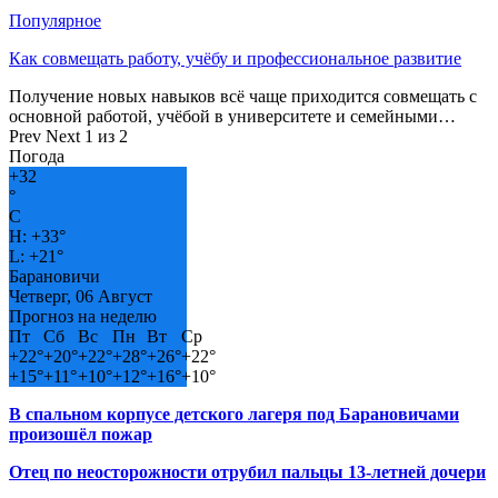
Популярное
Как совмещать работу, учёбу и профессиональное развитие
Получение новых навыков всё чаще приходится совмещать с
основной работой, учёбой в университете и семейными…
Prev
Next
1 из 2
Погода
+
32
°
C
H:
+
33°
L:
+
21°
Барановичи
Четверг, 06 Август
Прогноз на неделю
Пт
Сб
Вс
Пн
Вт
Ср
+
22°
+
20°
+
22°
+
28°
+
26°
+
22°
+
15°
+
11°
+
10°
+
12°
+
16°
+
10°
В спальном корпусе детского лагеря под Барановичами
произошёл пожар
Отец по неосторожности отрубил пальцы 13-летней дочери